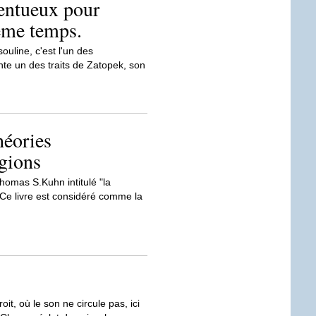
lentueux pour
même temps.
ouline, c'est l'un des
nte un des traits de Zatopek, son
héories
igions
homas S.Kuhn intitulé "la
. Ce livre est considéré comme la
roit, où le son ne circule pas, ici