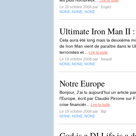
les plus nombreux...
Lire la suite
Le 20 octobre 2008 par
Eogez
NONE
NONE
NONE
,
,
Ultimate Iron Man II : 
Cela aura été long mais la deuxième mi
de Iron Man vient de paraître dans le U
terroristes et...
Lire la suite
Le 19 octobre 2008 par
Neault
NONE
NONE
NONE
,
,
Notre Europe
Bonjour, J'ai lu aujourd'hui un article pa
l'Europe, écrit par Claudio Pirrone sur F
crise financièr...
Lire la suite
Le 19 octobre 2008 par
Bgr
NONE
NONE
NONE
,
,
God is a DJ Life is a d