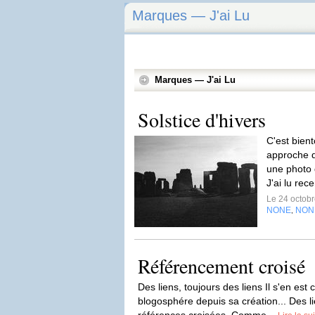
Marques — J'ai Lu
Marques — J'ai Lu
Solstice d'hivers
C'est bien
approche du
une photo 
J'ai lu re
Le 24 octob
NONE
NON
,
Référencement croisé
Des liens, toujours des liens Il s'en est 
blogosphére depuis sa création... Des li