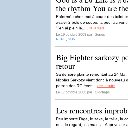
the rhythm You are th
Enfermée chez moi à courir des toilette
avaler 2 bols de soupe, la peur au vent
"j'en ai plein le...
Lire la suite
Le 19 octobre 2008 par
Series
NONE
NONE
,
Big Fighter sarkozy por
retour
Sa denière plainte remontait au 24 Mai p
Nicolas Sarkozy vient donc à nouveau de
patron des RG Yves...
Lire la suite
Le 17 octobre 2008 par
Oldchaps
Les rencontres improb
Peu importe l'âge, le sexe, la taille, la
nez, le regard, les mains... Apprivoiser 