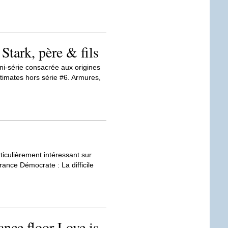
Stark, père & fils
ni-série consacrée aux origines
ltimates hors série #6. Armures,
rticulièrement intéressant sur
rance Démocrate : La difficile
ance floor Love is