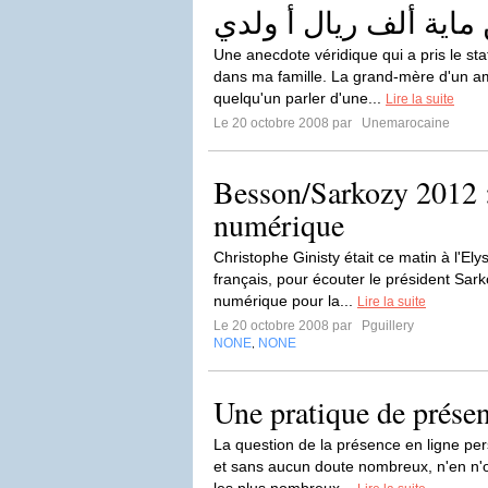
Une anecdote véridique qui a pris le st
dans ma famille. La grand-mère d'un a
quelqu'un parler d'une...
Lire la suite
Le 20 octobre 2008 par
Unemarocaine
Besson/Sarkozy 2012 :
numérique
Christophe Ginisty était ce matin à l'El
français, pour écouter le président Sar
numérique pour la...
Lire la suite
Le 20 octobre 2008 par
Pguillery
NONE
NONE
,
Une pratique de présen
La question de la présence en ligne per
et sans aucun doute nombreux, n'en n'o