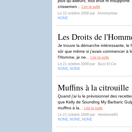
plus qu'ailleurs, tout bruit m'insupport
crissemen...
Lire la suite
Le 22 octobre 2008 par
Annonymise
NONE
Les Droits de l'Homme
Je trouve la démarche intéressante, le fa
sûr que même si j'avais commencer à lir
l'Homme, je ne...
Lire la suite
Le 21 octobre 2008 par
Buzz Et Cie.
NONE
NONE
,
Muffins à la citrouille
Quand j'ai lu le prévisionnel des recet
que Kelly de Sounding My Barbaric Gulp 
muffins à la...
Lire la suite
Le 21 octobre 2008 par
Hermione65
NONE
NONE
NONE
,
,