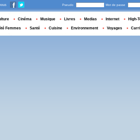
nous
Pseudo
Mot de passe
lture
Cinéma
Musique
Livres
Medias
Internet
High-T
ôté Femmes
Santé
Cuisine
Environnement
Voyages
Carr