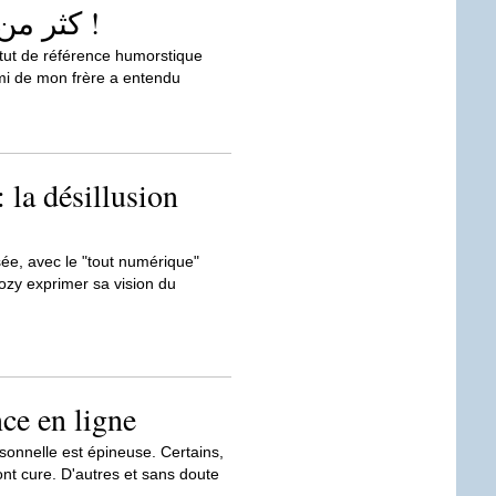
كثر من ماية ألف ريال أ ولدي !
atut de référence humorstique
mi de mon frère a entendu
 la désillusion
ysée, avec le "tout numérique"
kozy exprimer sa vision du
ce en ligne
sonnelle est épineuse. Certains,
nt cure. D'autres et sans doute