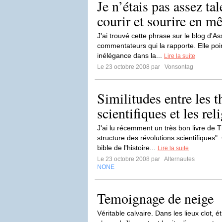
Je n’étais pas assez ta
courir et sourire en 
J'ai trouvé cette phrase sur le blog d'Ass
commentateurs qui la rapporte. Elle poi
inélégance dans la...
Lire la suite
Le 23 octobre 2008 par
Vonsontag
Similitudes entre les t
scientifiques et les rel
J'ai lu récemment un très bon livre de T
structure des révolutions scientifiques"
bible de l'histoire...
Lire la suite
Le 23 octobre 2008 par
Alternautes
NONE
Temoignage de neige
Véritable calvaire. Dans les lieux clot, ét