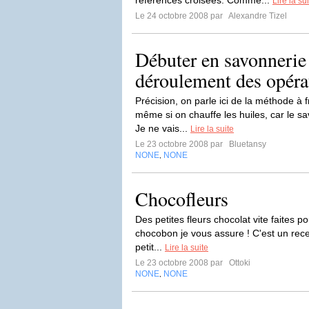
références croisées. Comme...
Lire la su
Le 24 octobre 2008 par
Alexandre Tizel
Débuter en savonnerie 
déroulement des opéra
Précision, on parle ici de la méthode à 
même si on chauffe les huiles, car le sa
Je ne vais...
Lire la suite
Le 23 octobre 2008 par
Bluetansy
NONE
NONE
,
Chocofleurs
Des petites fleurs chocolat vite faites po
chocobon je vous assure ! C'est un recet
petit...
Lire la suite
Le 23 octobre 2008 par
Ottoki
NONE
NONE
,