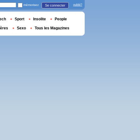
mémorisez
oublié?
Se connecter
ech
Sport
Insolite
People
ières
Sexo
Tous les Magazines