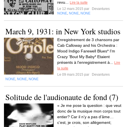
revu...
Lire la suite
Le 12 mars 2015 par
Devantures
NONE
NONE
NONE
,
,
March 9, 1931: in New York studios
Enregistrement de 3 chansons par
Cab Calloway and his Orchestra :
Mood Indigo Farewell Blues* I'm
Crazy 'Bout My Baby* Etaient
présents à l'enregistrement à...
Lire
la suite
Le 09 mars 2015 par
Devantures
NONE
NONE
NONE
,
,
Solitude de l'audionaute de fond (7)
« Je me pose la question : que veut
donc de la musique mon corps tout
entier? Car il n’y a pas d’âme…
c’est, je crois, son allégement;