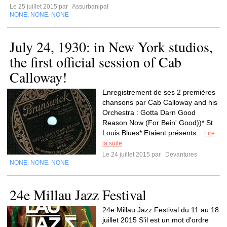
Le 25 juillet 2015 par
Assurbanipal
NONE
NONE
NONE
,
,
July 24, 1930: in New York studios,
the first official session of Cab
Calloway!
Enregistrement de ses 2 premières
chansons par Cab Calloway and his
Orchestra : Gotta Darn Good
Reason Now (For Bein' Good))* St
Louis Blues* Etaient présents...
Lire
la suite
Le 24 juillet 2015 par
Devantures
NONE
NONE
NONE
,
,
24e Millau Jazz Festival
24e Millau Jazz Festival du 11 au 18
juillet 2015 S'il est un mot d'ordre