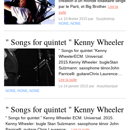
création d'un monde totalitaire dirigé
par le Parti, et Big Brother.
Lire la
suite
Le 10 février 2015 par
Suzybishop
NONE
NONE
,
" Songs for quintet " Kenny Wheeler
" Songs for quintet "Kenny
WheelerECM. Universal.
2015.Kenny Wheeler: bugleStan
Sulzmann: saxophone ténorJohn
Parricelli: guitareChris Laurence:...
Lire la suite
Le 24 janvier 2015 par
Assurbanipal
NONE
NONE
NONE
,
,
" Songs for quintet " Kenny Wheeler
" Songs for quintet " Kenny Wheeler ECM. Universal. 2015.
Kenny Wheeler: bugle Stan Sulzmann: saxophone ténor John
Parricelli: guitare Chris Laurence:...
Lire la suite