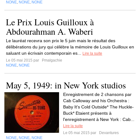
NONE
NONE
NONE
,
,
Le Prix Louis Guilloux à
Abdourahman A. Waberi
Le lauréat recevra son prix le 5 juin mais le résultat des
délibérations du jury qui célèbre la mémoire de Louis Guilloux en
saluant un écrivain contemporain es...
Lire la suite
Le 05 mai 2015 par
Pmalgachie
NONE
NONE
,
May 5, 1949: in New York studios
Enregistrement de 2 chansons par
Cab Calloway and his Orchestra :
Baby It's Cold Outside* The Huckle-
Buck* Etaient présents à
l'enregistrement à New York : Cab...
Lire la suite
Le 05 mai 2015 par
Devantures
NONE
NONE
NONE
,
,