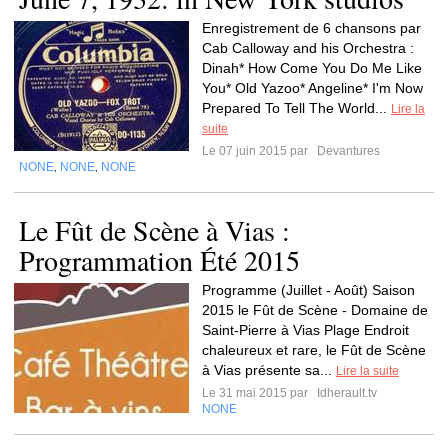
Enregistrement de 6 chansons par
Cab Calloway and his Orchestra :
Dinah* How Come You Do Me Like
You* Old Yazoo* Angeline* I'm Now
Prepared To Tell The World...
Lire la
suite
Le 07 juin 2015 par
Devantures
NONE
NONE
NONE
,
,
Le Fût de Scène à Vias :
Programmation Été 2015
Programme (Juillet - Août) Saison
2015 le Fût de Scène - Domaine de
Saint-Pierre à Vias Plage Endroit
chaleureux et rare, le Fût de Scène
à Vias présente sa...
Lire la suite
Le 31 mai 2015 par
Idherault.tv
NONE