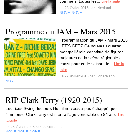
comme si toutes les...
Lire la suite
Le 28 février 2015 par
Novland
NONE
NONE
,
Programme du JAM – Mars 2015
Programmation du JAM - Mars 2015
LET'S GETZ Ce nouveau quartet
montpelliérain constitué de figures
majeures de la scène régionale a
choisi pour cette saison de...
Lire la
suite
Le 27 février 2015 par
Idherault.tv
NONE
RIP Clark Terry (1920-2015)
Lectrices Swing, lecteurs Hot, il ne vous a pas échappé que
l'Immense Clark Terry est mort à l'âge vénérable de 94 ans.
Lire
la suite
Le 25 février 2015 par
Assurbanipal
NONE
NONE
NONE
,
,