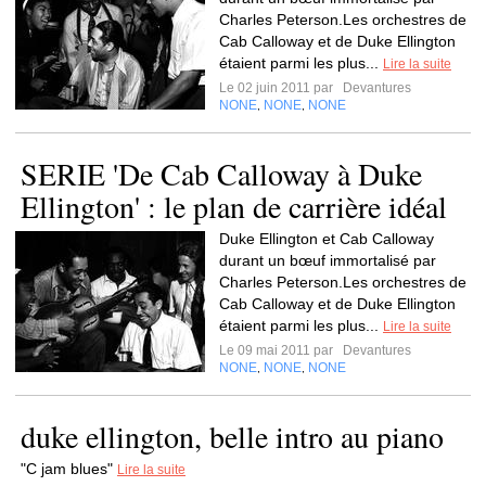
Charles Peterson.Les orchestres de
Cab Calloway et de Duke Ellington
étaient parmi les plus...
Lire la suite
Le 02 juin 2011 par
Devantures
NONE
NONE
NONE
,
,
SERIE 'De Cab Calloway à Duke
Ellington' : le plan de carrière idéal
Duke Ellington et Cab Calloway
durant un bœuf immortalisé par
Charles Peterson.Les orchestres de
Cab Calloway et de Duke Ellington
étaient parmi les plus...
Lire la suite
Le 09 mai 2011 par
Devantures
NONE
NONE
NONE
,
,
duke ellington, belle intro au piano
"C jam blues"
Lire la suite