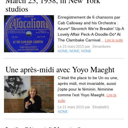
March 23, 1938, in New York
studios
Enregistrement de 6 chansons par
Cab Calloway and his Orchestra :
Azure* Skrontch We're Breakin' Up A
Lovely Affair Peck-A-Doodle-Do* At
The Clambake Carnival...
Lire la suite
Le 23 mars 2015 par
Devantures
NONE
NONE
NONE
,
,
Une après-midi avec Yoyo Maeght
C'était the place to be Un ou une,
après midi, mot invariable, aussi
j'opte pour le féminin, féminine
comme l'est Yoyo Maeght.
Lire la
suite
Le 21 mars 2015 par
Elisabeth1
NONE