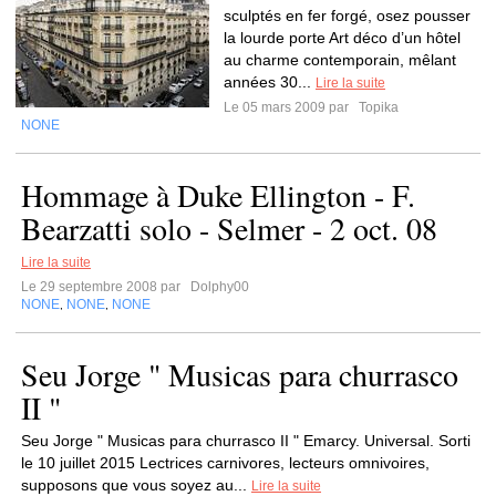
sculptés en fer forgé, osez pousser
la lourde porte Art déco d’un hôtel
au charme contemporain, mêlant
années 30...
Lire la suite
Le 05 mars 2009 par
Topika
NONE
Hommage à Duke Ellington - F.
Bearzatti solo - Selmer - 2 oct. 08
Lire la suite
Le 29 septembre 2008 par
Dolphy00
NONE
NONE
NONE
,
,
Seu Jorge " Musicas para churrasco
II "
Seu Jorge " Musicas para churrasco II " Emarcy. Universal. Sorti
le 10 juillet 2015 Lectrices carnivores, lecteurs omnivoires,
supposons que vous soyez au...
Lire la suite