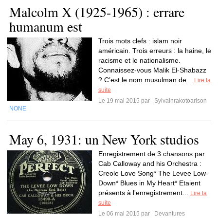
Malcolm X (1925-1965) : errare
humanum est
Trois mots clefs : islam noir
américain. Trois erreurs : la haine, le
racisme et le nationalisme.
Connaissez-vous Malik El-Shabazz
? C’est le nom musulman de...
Lire la
suite
Le 19 mai 2015 par
Sylvainrakotoarison
NONE
May 6, 1931: un New York studios
Enregistrement de 3 chansons par
Cab Calloway and his Orchestra :
Creole Love Song* The Levee Low-
Down* Blues in My Heart* Etaient
présents à l'enregistrement...
Lire la
suite
Le 06 mai 2015 par
Devantures