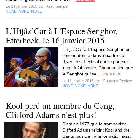
Le 24 janvier 2015 par
Assurbanipal
NONE
NONE
NONE
,
,
L’Hijâz’Car à L'Espace Senghor,
Etterbeek, le 16 janvier 2015
L’Hijâz’Car à L'Espace Senghor, un
concert donné dans le cadre du
River Jazz Festival qui se poursuit
jusqu'à 24 janvier. Chouette lieu que
le Senghor qui se...
Lire la suite
Le 16 janvier 2015 par
Concerts-Review
NONE
NONE
NONE
,
,
Kool perd un membre du Gang,
Clifford Adams n'est plus!
C'est en 1977 que le tromboniste
Clifford Adams rejoint Kool and the
Gang, musicien à la formation jazz,