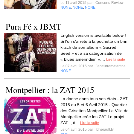
Le 11 avril 2015 par
Concerts-Review
NONE
NONE
NONE
,
,
Pura Fé x JBMT
English version is available below !
Si l’on s’arrête à la pochette un brin
kitsch de son album « Sacred
Seed » et à sa catégorisation de
« blues amérindien »,...
Lire la suite
Le 07 avril 2015 par
Jebeurrematartine
NONE
Montpellier : la ZAT 2015
La danse dans tous ses états - ZAT
2015 du 5 et 6 Avril 2015 - Quartier
des Grisettes Montpellier La Ville de
Montpellier crée les ZAT Le projet
ZAT !, à...
Lire la suite
Le 04 avril 2015 par
Idherault.tv