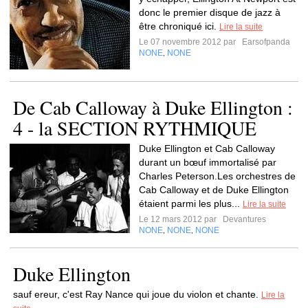
donc le premier disque de jazz à
être chroniqué ici.
Lire la suite
Le 07 novembre 2012 par
Earsofpanda
NONE
NONE
,
De Cab Calloway à Duke Ellington :
4 - la SECTION RYTHMIQUE
Duke Ellington et Cab Calloway
durant un bœuf immortalisé par
Charles Peterson.Les orchestres de
Cab Calloway et de Duke Ellington
étaient parmi les plus...
Lire la suite
Le 12 mars 2012 par
Devantures
NONE
NONE
NONE
,
,
Duke Ellington
sauf ereur, c'est Ray Nance qui joue du violon et chante.
Lire la