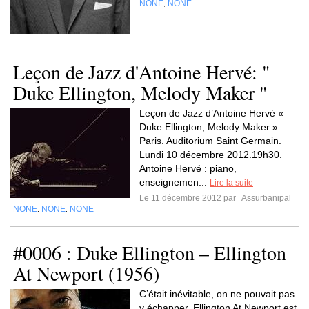
NONE
NONE
,
Leçon de Jazz d'Antoine Hervé: "
Duke Ellington, Melody Maker "
Leçon de Jazz d’Antoine Hervé «
Duke Ellington, Melody Maker »
Paris. Auditorium Saint Germain.
Lundi 10 décembre 2012.19h30.
Antoine Hervé : piano,
enseignemen...
Lire la suite
Le 11 décembre 2012 par
Assurbanipal
NONE
NONE
NONE
,
,
#0006 : Duke Ellington – Ellington
At Newport (1956)
C’était inévitable, on ne pouvait pas
y échapper, Ellington At Newport est