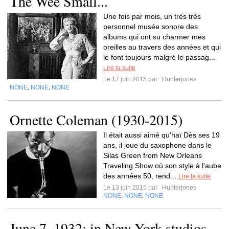
The Wee Small...
Une fois par mois, un très très
personnel musée sonore des
albums qui ont su charmer mes
oreilles au travers des années et qui
le font toujours malgré le passag...
Lire la suite
Le 17 juin 2015 par
Hunterjones
NONE
NONE
NONE
,
,
Ornette Coleman (1930-2015)
Il était aussi aimé qu'haï Dès ses 19
ans, il joue du saxophone dans le
Silas Green from New Orleans
Traveling Show où son style à l'aube
des années 50, rend...
Lire la suite
Le 13 juin 2015 par
Hunterjones
NONE
NONE
NONE
,
,
June 7, 1932: in New York studios