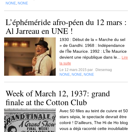
NONE
NONE
,
L’éphéméride afro-péen du 12 mars :
Al Jarreau en UNE !
1930 : Début de la « Marche du sel
» de Gandhi. 1968 : Indépendance
de l’Île Maurice. 1992 : L’Île Maurice
devient une république dans le...
Lire
la suite
Le 12 mars 2015 par
Diesemag
NONE
NONE
NONE
,
,
Week of March 12, 1937: grand
finale at the Cotton Club
Avec 50 filles au teint de cuivre et 50
stars sépia, le spectacle devrait être
coloré ! D'ailleurs, The Hi de Ho blog
vous a déjà raconté cette inoubliable