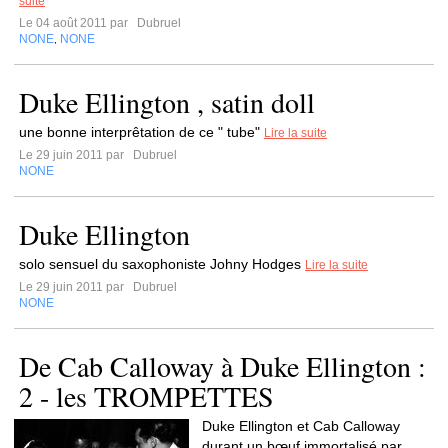
suite
Le 04 août 2011 par
Dubruel
NONE
NONE
,
Duke Ellington , satin doll
une bonne interprêtation de ce " tube"
Lire la suite
Le 29 juin 2011 par
Dubruel
NONE
Duke Ellington
solo sensuel du saxophoniste Johny Hodges
Lire la suite
Le 29 juin 2011 par
Dubruel
NONE
De Cab Calloway à Duke Ellington :
2 - les TROMPETTES
Duke Ellington et Cab Calloway
durant un bœuf immortalisé par