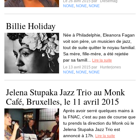
Le 26 avril 2015 par
Diesemag
NONE
NONE
NONE
,
,
Billie Holiday
Née à Philadelphie, Eleanora Fagan
voit son père, un musicien de jazz,
tout de suite quitter le noyau familial.
Sa mère, fille-mère, a été rejetée
par sa famill...
Lire la suite
Le 13 avril 2015 par
Hunterjones
NONE
NONE
NONE
,
,
Jelena Stupaka Jazz Trio au Monk
Café, Bruxelles, le 11 avril 2015
Après avoir serré quelques mains à
la FNAC, c'est au pas de course que
tu prends la direction du Monk où le
Jelena Stupaka Jazz Trio est
annoncé à 17h.
Lire la suite