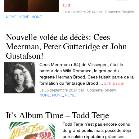
suite
Le 01 octobre 2014 par
Concerts-Review
NONE
NONE
NONE
,
,
Nouvelle volée de décès: Cees
Meerman, Peter Gutteridge et John
Gustafson!
Cees Meerman ( 64) de Vlissingen, était le
batteur des Wild Romance, le groupe du
regretté Herman Brood. Cees faisait partie de la
formation du fantasque Brood ...
Lire la suite
Le 15 septembre 2014 par
Concerts-Review
NONE
NONE
NONE
,
,
It’s Album Time – Todd Terje
Todd Terje n’est pas encore connu
du grand public mais possède déjà
une solide réputation grâce ses