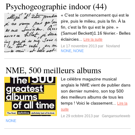
Psychogeographie indoor (44)
« C'est le commencement qui est le
pire, puis le milieu, puis la fin. À la
fin, c'est la fin qui est le pire. »
(Samuel Beckett)1.16 février.- Belles
éclaircies...
Lire la suite
Le 17 novembre 2013 par
Novland
NONE
NONE
,
NME, 500 meilleurs albums
Le célèbre magazine musical
anglais le NME vient de publier dans
son dernier numéro, son top 500
des meilleurs albums de tous les
temps ! Voici le classement...
Lire la
suite
Le 29 octobre 2013 par
Gangansurleweb
NONE