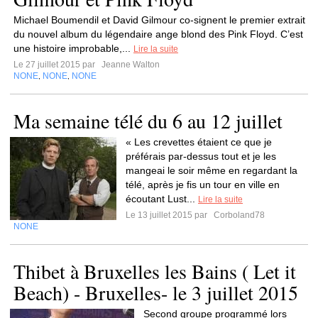
Michael Boumendil et David Gilmour co-signent le premier extrait
du nouvel album du légendaire ange blond des Pink Floyd. C’est
une histoire improbable,...
Lire la suite
Le 27 juillet 2015 par
Jeanne Walton
NONE
NONE
NONE
,
,
Ma semaine télé du 6 au 12 juillet
« Les crevettes étaient ce que je
préférais par-dessus tout et je les
mangeai le soir même en regardant la
télé, après je fis un tour en ville en
écoutant Lust...
Lire la suite
Le 13 juillet 2015 par
Corboland78
NONE
Thibet à Bruxelles les Bains ( Let it
Beach) - Bruxelles- le 3 juillet 2015
Second groupe programmé lors