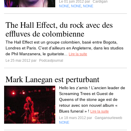
Le 01 juin 2012 par
Cardigan
NONE
NONE
NONE
,
,
The Hall Effect, du rock avec des
effluves de colombienne
The Hall Effect est un groupe colombien, basé entre Bogota,
Londres et Paris. C’est d’ailleurs en Angleterre, dans les studios
de Phil Manzanera, le guitariste...
Lire la suite
Le 25 mai 2012 par
Podcastjournal
Mark Lanegan est perturbant
Hello les z’amis ! L’ancien leader de
Screaming Trees et Guest de
Queens of the stone age est de
retour avec son nouvel album «
Blues funeral » !
Lire la suite
Le 18 mars 2012 par
Gangansurleweb
NONE