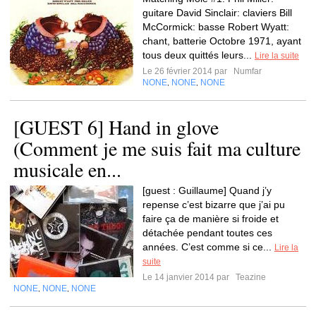
guitare David Sinclair: claviers Bill
McCormick: basse Robert Wyatt:
chant, batterie Octobre 1971, ayant
tous deux quittés leurs...
Lire la suite
Le 26 février 2014 par
Numfar
NONE
NONE
NONE
,
,
[GUEST 6] Hand in glove
(Comment je me suis fait ma culture
musicale en...
[guest : Guillaume] Quand j’y
repense c’est bizarre que j’ai pu
faire ça de manière si froide et
détachée pendant toutes ces
années. C’est comme si ce...
Lire la
suite
Le 14 janvier 2014 par
Teazine
NONE
NONE
NONE
,
,