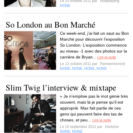
Le 25 octobre 2011 par
Nowplaying
NONE
So London au Bon Marché
Ce week-end, j’ai fait un saut au Bon
Marché pour découvrir l’exposition
So London. L’exposition commence
au niveau -1 avec des photos sur la
carrière de Bryan...
Lire la suite
Le 13 octobre 2011 par
Parisiennenord
NONE
NONE
NONE
NONE
,
,
,
Slim Twig l’interview & mixtape
« Je n’emploie pas le mot génie très
souvent, mais là je pense qu’il est
approprié. Max fait partie de ces
gens qui peuvent faire des tas de
choses, et peu...
Lire la suite
Le 10 septembre 2011 par
Hartzine
NONE
NONE
,