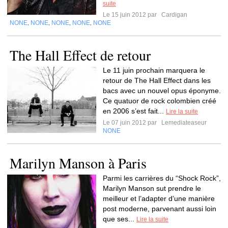
suite
Le 15 juin 2012 par
Cardigan
NONE
NONE
NONE
NONE
NONE
,
,
,
,
The Hall Effect de retour
Le 11 juin prochain marquera le
retour de The Hall Effect dans les
bacs avec un nouvel opus éponyme.
Ce quatuor de rock colombien créé
en 2006 s’est fait...
Lire la suite
Le 07 juin 2012 par
Lemediateaseur
NONE
Marilyn Manson à Paris
Parmi les carrières du “Shock Rock”,
Marilyn Manson sut prendre le
meilleur et l’adapter d’une manière
post moderne, parvenant aussi loin
que ses...
Lire la suite