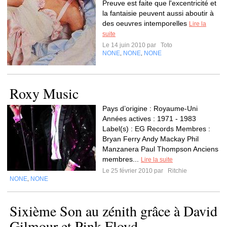
Preuve est faite que l'excentricité et
la fantaisie peuvent aussi aboutir à
des oeuvres intemporelles
Lire la
suite
Le 14 juin 2010 par
Toto
NONE
NONE
NONE
,
,
Roxy Music
Pays d’origine : Royaume-Uni
Années actives : 1971 - 1983
Label(s) : EG Records Membres :
Bryan Ferry Andy Mackay Phil
Manzanera Paul Thompson Anciens
membres...
Lire la suite
Le 25 février 2010 par
Ritchie
NONE
NONE
,
Sixième Son au zénith grâce à David
Gilmour et Pink Floyd