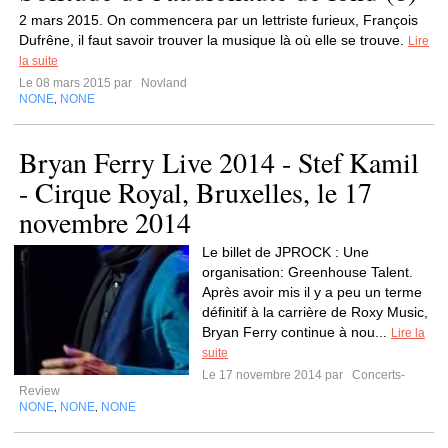
2 mars 2015. On commencera par un lettriste furieux, François
Dufrêne, il faut savoir trouver la musique là où elle se trouve.
Lire
la suite
Le 08 mars 2015 par
Novland
NONE
NONE
,
Bryan Ferry Live 2014 - Stef Kamil
- Cirque Royal, Bruxelles, le 17
novembre 2014
Le billet de JPROCK : Une
organisation: Greenhouse Talent.
Après avoir mis il y a peu un terme
définitif à la carrière de Roxy Music,
Bryan Ferry continue à nou...
Lire la
suite
Le 17 novembre 2014 par
Concerts-
Review
NONE
NONE
NONE
,
,