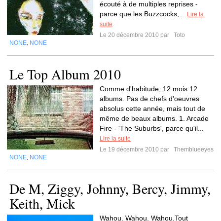
écouté à de multiples reprises -
parce que les Buzzcocks,...
Lire la
suite
Le 20 décembre 2010 par
Toto
NONE
NONE
,
Le Top Album 2010
Comme d'habitude, 12 mois 12
albums. Pas de chefs d'oeuvres
absolus cette année, mais tout de
même de beaux albums. 1. Arcade
Fire - 'The Suburbs', parce qu'il...
Lire la suite
Le 19 décembre 2010 par
Themblueeyes
NONE
NONE
,
De M, Ziggy, Johnny, Bercy, Jimmy,
Keith, Mick
Wahou. Wahou. Wahou.Tout