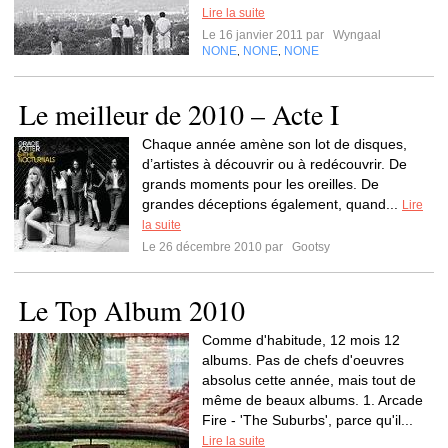
Lire la suite
Le 16 janvier 2011 par
Wyngaal
NONE
NONE
NONE
,
,
Le meilleur de 2010 – Acte I
Chaque année amène son lot de disques,
d’artistes à découvrir ou à redécouvrir. De
grands moments pour les oreilles. De
grandes déceptions également, quand...
Lire
la suite
Le 26 décembre 2010 par
Gootsy
Le Top Album 2010
Comme d'habitude, 12 mois 12
albums. Pas de chefs d'oeuvres
absolus cette année, mais tout de
même de beaux albums. 1. Arcade
Fire - 'The Suburbs', parce qu'il...
Lire la suite