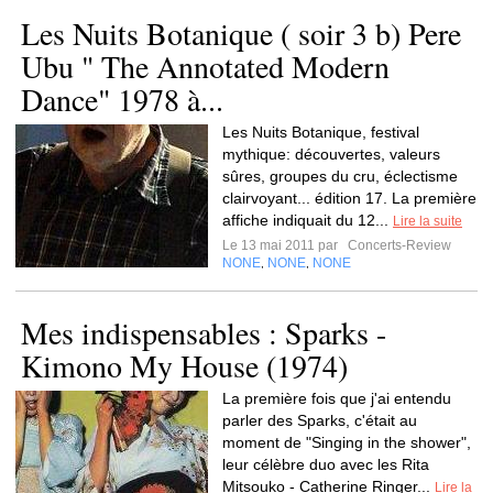
Les Nuits Botanique ( soir 3 b) Pere
Ubu " The Annotated Modern
Dance" 1978 à...
Les Nuits Botanique, festival
mythique: découvertes, valeurs
sûres, groupes du cru, éclectisme
clairvoyant... édition 17. La première
affiche indiquait du 12...
Lire la suite
Le 13 mai 2011 par
Concerts-Review
NONE
NONE
NONE
,
,
Mes indispensables : Sparks -
Kimono My House (1974)
La première fois que j'ai entendu
parler des Sparks, c'était au
moment de "Singing in the shower",
leur célèbre duo avec les Rita
Mitsouko - Catherine Ringer...
Lire la