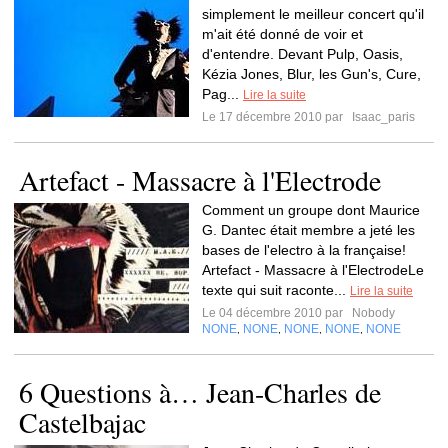
simplement le meilleur concert qu'il
m'ait été donné de voir et
d'entendre. Devant Pulp, Oasis,
Kézia Jones, Blur, les Gun's, Cure,
Pag...
Lire la suite
Le 17 décembre 2010 par
Isaac_paris
Artefact - Massacre à l'Electrode
Comment un groupe dont Maurice
G. Dantec était membre a jeté les
bases de l'electro à la française!
Artefact - Massacre à l'ElectrodeLe
texte qui suit raconte...
Lire la suite
Le 04 décembre 2010 par
Nobody
NONE
NONE
NONE
NONE
NONE
,
,
,
,
6 Questions à… Jean-Charles de
Castelbajac