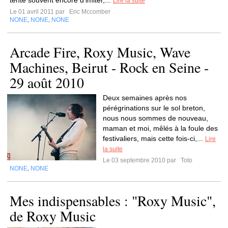
tente souvent encore d'imiter,...
Lire la suite
Le 01 avril 2011 par
Eric Mccomber
NONE
NONE
NONE
,
,
Arcade Fire, Roxy Music, Wave
Machines, Beirut - Rock en Seine -
29 août 2010
Deux semaines après nos
pérégrinations sur le sol breton,
nous nous sommes de nouveau,
maman et moi, mêlés à la foule des
festivaliers, mais cette fois-ci,...
Lire
la suite
Le 03 septembre 2010 par
Toto
NONE
NONE
,
Mes indispensables : "Roxy Music",
de Roxy Music