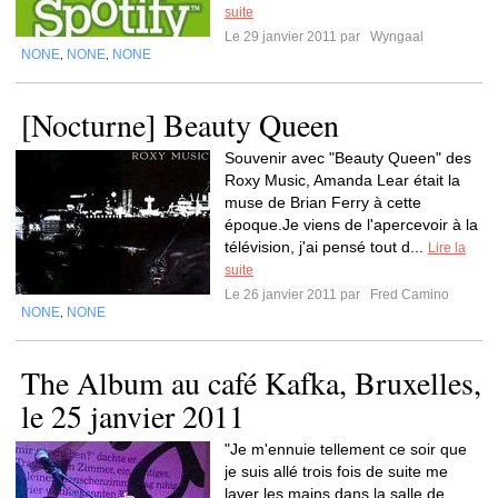
suite
Le 29 janvier 2011 par
Wyngaal
NONE
NONE
NONE
,
,
[Nocturne] Beauty Queen
Souvenir avec "Beauty Queen" des
Roxy Music, Amanda Lear était la
muse de Brian Ferry à cette
époque.Je viens de l'apercevoir à la
télévision, j'ai pensé tout d...
Lire la
suite
Le 26 janvier 2011 par
Fred Camino
NONE
NONE
,
The Album au café Kafka, Bruxelles,
le 25 janvier 2011
"Je m'ennuie tellement ce soir que
je suis allé trois fois de suite me
laver les mains dans la salle de