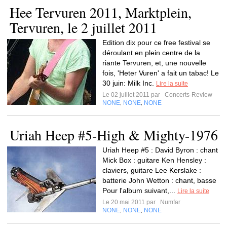
Hee Tervuren 2011, Marktplein,
Tervuren, le 2 juillet 2011
Edition dix pour ce free festival se
déroulant en plein centre de la
riante Tervuren, et, une nouvelle
fois, 'Heter Vuren' a fait un tabac! Le
30 juin: Milk Inc.
Lire la suite
Le 02 juillet 2011 par
Concerts-Review
NONE
NONE
NONE
,
,
Uriah Heep #5-High & Mighty-1976
Uriah Heep #5 : David Byron : chant
Mick Box : guitare Ken Hensley :
claviers, guitare Lee Kerslake :
batterie John Wetton : chant, basse
Pour l'album suivant,...
Lire la suite
Le 20 mai 2011 par
Numfar
NONE
NONE
NONE
,
,