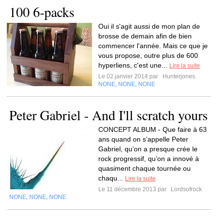
100 6-packs
Oui il s'agit aussi de mon plan de
brosse de demain afin de bien
commencer l'année. Mais ce que je
vous propose, outre plus de 600
hyperliens, c'est une...
Lire la suite
Le 02 janvier 2014 par
Hunterjones
NONE
NONE
NONE
,
,
Peter Gabriel - And I'll scratch yours
CONCEPT ALBUM - Que faire à 63
ans quand on s’appelle Peter
Gabriel, qu’on a presque crée le
rock progressif, qu’on a innové à
quasiment chaque tournée ou
chaqu...
Lire la suite
Le 11 décembre 2013 par
Lordsofrock
NONE
NONE
NONE
,
,