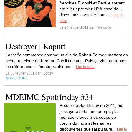
frenchies Pilooski et Pentile sortent
enfin leur premier LP à base de…
disco mais aussi de house...
Lire la
suite
Le 24 février 2011 par
Wewowy
Destroyer | Kaputt
La vidéo commence comme un clip de Robert Palmer, mettant en
scène un clone de Keenan Cahill cocaïné. Puis ça vire sur toutes
les références cinématographiques...
Lire la suite
Le 03 février 2011 par
Logsy
NONE
NONE
,
MDEIMC Spotifriday #34
Retour du Spotifriday en 2011, où
j'essayerais de faire une playlist
mensuelle avec mes coups de
cœurs du mois et les autres
découvertes que j'ai pu faire...
Lire la