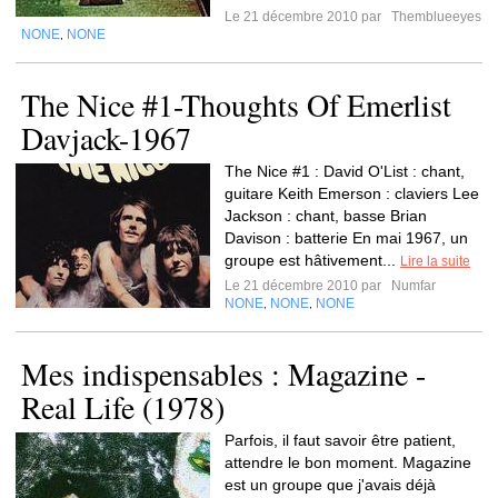
Le 21 décembre 2010 par
Themblueeyes
NONE
NONE
,
The Nice #1-Thoughts Of Emerlist
Davjack-1967
The Nice #1 : David O'List : chant,
guitare Keith Emerson : claviers Lee
Jackson : chant, basse Brian
Davison : batterie En mai 1967, un
groupe est hâtivement...
Lire la suite
Le 21 décembre 2010 par
Numfar
NONE
NONE
NONE
,
,
Mes indispensables : Magazine -
Real Life (1978)
Parfois, il faut savoir être patient,
attendre le bon moment. Magazine
est un groupe que j'avais déjà