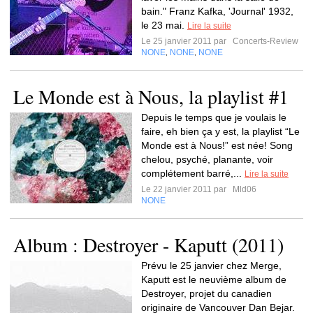
bain." Franz Kafka, 'Journal' 1932,
le 23 mai.
Lire la suite
Le 25 janvier 2011 par
Concerts-Review
NONE
NONE
NONE
,
,
Le Monde est à Nous, la playlist #1
Depuis le temps que je voulais le
faire, eh bien ça y est, la playlist “Le
Monde est à Nous!” est née! Song
chelou, psyché, planante, voir
complétement barré,...
Lire la suite
Le 22 janvier 2011 par
Mld06
NONE
Album : Destroyer - Kaputt (2011)
Prévu le 25 janvier chez Merge,
Kaputt est le neuvième album de
Destroyer, projet du canadien
originaire de Vancouver Dan Bejar.