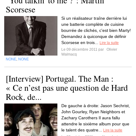
"You talkin' to me ?": Martin
Scorsese
Si un réalisateur traîne derrière lui
une batterie complète de cuisine
bourrée de clichés, c'est bien Marty!
Demandez à quiconque de définir
Scorsese en trois...
Lire la suite
Le 09 décembre 2011 par
Olivier
Walmacq
NONE
NONE
,
[Interview] Portugal. The Man :
« Ce n’est pas une question de Hard
Rock, de...
De gauche à droite: Jason Sechrist,
John Gourley, Ryan Neighbors et
Zachary Carothers Il aura fallu
attendre le sixième album pour que
le talent des quatre...
Lire la suite