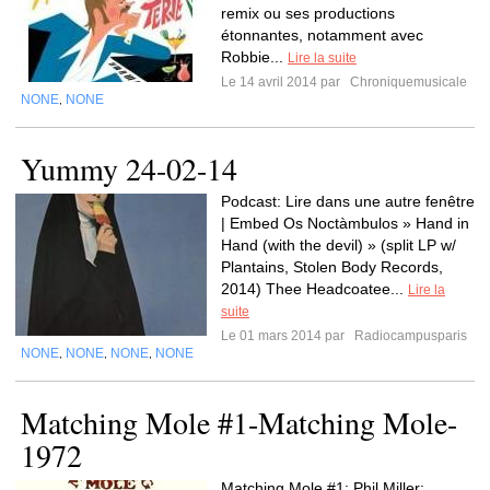
remix ou ses productions
étonnantes, notamment avec
Robbie...
Lire la suite
Le 14 avril 2014 par
Chroniquemusicale
NONE
NONE
,
Yummy 24-02-14
Podcast: Lire dans une autre fenêtre
| Embed Os Noctàmbulos » Hand in
Hand (with the devil) » (split LP w/
Plantains, Stolen Body Records,
2014) Thee Headcoatee...
Lire la
suite
Le 01 mars 2014 par
Radiocampusparis
NONE
NONE
NONE
NONE
,
,
,
Matching Mole #1-Matching Mole-
1972
Matching Mole #1: Phil Miller: