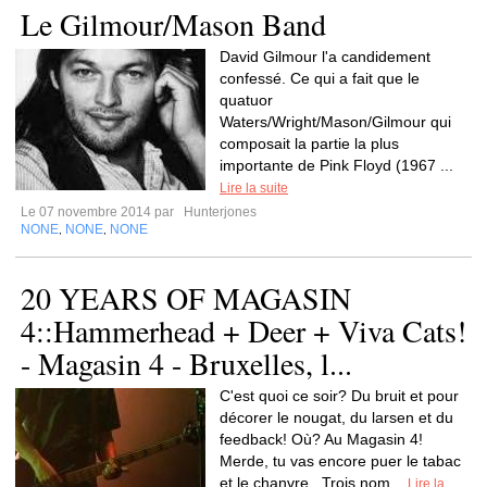
Le Gilmour/Mason Band
David Gilmour l'a candidement
confessé. Ce qui a fait que le
quatuor
Waters/Wright/Mason/Gilmour qui
composait la partie la plus
importante de Pink Floyd (1967 ...
Lire la suite
Le 07 novembre 2014 par
Hunterjones
NONE
NONE
NONE
,
,
20 YEARS OF MAGASIN
4::Hammerhead + Deer + Viva Cats!
- Magasin 4 - Bruxelles, l...
C'est quoi ce soir? Du bruit et pour
décorer le nougat, du larsen et du
feedback! Où? Au Magasin 4!
Merde, tu vas encore puer le tabac
et le chanvre.. Trois nom...
Lire la