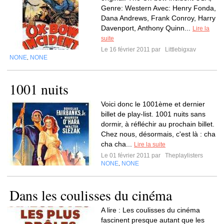
Genre: Western Avec: Henry Fonda,
Dana Andrews, Frank Conroy, Harry
Davenport, Anthony Quinn...
Lire la
suite
Le 16 février 2011 par
Littlebigxav
NONE
NONE
,
1001 nuits
Voici donc le 1001ème et dernier
billet de play-list. 1001 nuits sans
dormir, à réfléchir au prochain billet.
Chez nous, désormais, c'est là : cha
cha cha...
Lire la suite
Le 01 février 2011 par
Theplaylisters
NONE
NONE
,
Dans les coulisses du cinéma
A lire : Les coulisses du cinéma
fascinent presque autant que les