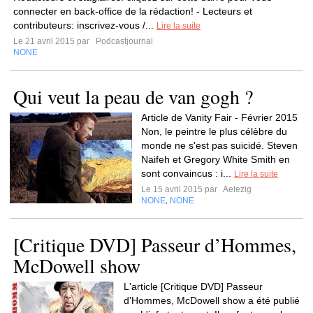
connecter en back-office de la rédaction! - Lecteurs et
contributeurs: inscrivez-vous /...
Lire la suite
Le 21 avril 2015 par
Podcastjournal
NONE
Qui veut la peau de van gogh ?
Article de Vanity Fair - Février 2015
Non, le peintre le plus célèbre du
monde ne s'est pas suicidé. Steven
Naifeh et Gregory White Smith en
sont convaincus : i...
Lire la suite
Le 15 avril 2015 par
Aelezig
NONE
NONE
,
[Critique DVD] Passeur d’Hommes,
McDowell show
L'article [Critique DVD] Passeur
d’Hommes, McDowell show a été publié