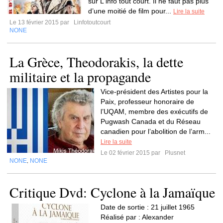
sur L'info tout court. Il ne faut pas plus
d’une moitié de film pour...
Lire la suite
Le 13 février 2015 par
Linfotoutcourt
NONE
La Grèce, Theodorakis, la dette
militaire et la propagande
Vice-président des Artistes pour la
Paix, professeur honoraire de
l’UQAM, membre des exécutifs de
Pugwash Canada et du Réseau
canadien pour l’abolition de l’arm...
Lire la suite
Le 02 février 2015 par
Plusnet
NONE
NONE
,
Critique Dvd: Cyclone à la Jamaïque
Date de sortie : 21 juillet 1965
Réalisé par : Alexander