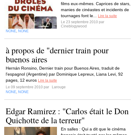
films eux-mêmes. Caprices de stars,
manies de cinéastes et incidents de
tournages font le...
Lire la suite
Le 23 septembre 2010 par
Cineblogywood
NONE
NONE
,
à propos de "dernier train pour
buenos aires
Hernán Ronsino, Dernier train pour Buenos Aires, traduit de
l'espagnol (Argentine) par Dominique Lepreux, Liana Levi, 92
pages, 12 euros
Lire la suite
Le 09 septembre 2010 par
Larouge
NONE
NONE
,
Edgar Ramirez : "Carlos était le Don
Quichotte de la terreur"
En salles : Qui a dit que le cinéma