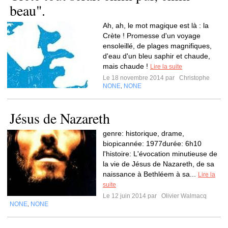
beau".
Ah, ah, le mot magique est là : la
Crète ! Promesse d'un voyage
ensoleillé, de plages magnifiques,
d'eau d'un bleu saphir et chaude,
mais chaude !
Lire la suite
Le 18 novembre 2014 par
Christophe
NONE
NONE
,
Jésus de Nazareth
genre: historique, drame,
biopicannée: 1977durée: 6h10
l'histoire: L'évocation minutieuse de
la vie de Jésus de Nazareth, de sa
naissance à Bethléem à sa...
Lire la
suite
Le 12 juin 2014 par
Olivier Walmacq
NONE
NONE
,