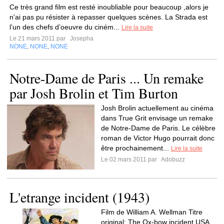
Ce très grand film est resté inoubliable pour beaucoup ,alors je
n'ai pas pu résister à repasser quelques scènes. La Strada est
l’un des chefs d’oeuvre du ciném...
Lire la suite
Le 21 mars 2011 par
Josepha
NONE
NONE
NONE
,
,
Notre-Dame de Paris ... Un remake
par Josh Brolin et Tim Burton
Josh Brolin actuellement au cinéma
dans True Grit envisage un remake
de Notre-Dame de Paris. Le célèbre
roman de Victor Hugo pourrait donc
être prochainement...
Lire la suite
Le 02 mars 2011 par
Adobuzz
L'etrange incident (1943)
Film de William A. Wellman Titre
original: The Ox-bow incident USA,