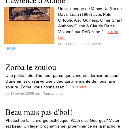
Lawrence d’Arabie
Un visionnage de Vance Un film de
David Lean (1962) avec Peter
O’Toole, Alec Guiness, Omar Sharif,
Anthony Quinn & Claude Rains.
Visionné sur DVD zone 2...
Lire la
suite
Le 13 juin 2009 par
Vance
NONE
Zorba le zoulou
Une petite note d'humour parce que vendredi dernier au cours
d'une émission j'ai vu une vidéo qui a le mérite de nous faire
sourire. Zorba, vous connaissez ?
Lire la suite
Le 17 février 2009 par
Parisathenes
Beau mais pas d'bol!
Photoshop ET chirurgie esthétique! Wath else Georges? Victor
est beau! Un léger prognathisme (proéminence de la mâchoire