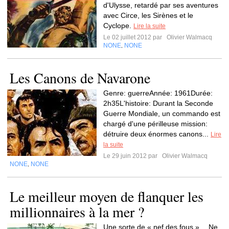
d'Ulysse, retardé par ses aventures
avec Circe, les Sirènes et le
Cyclope.
Lire la suite
Le 02 juillet 2012 par
Olivier Walmacq
NONE
NONE
,
Les Canons de Navarone
Genre: guerreAnnée: 1961Durée:
2h35L'histoire: Durant la Seconde
Guerre Mondiale, un commando est
chargé d'une périlleuse mission:
détruire deux énormes canons...
Lire
la suite
Le 29 juin 2012 par
Olivier Walmacq
NONE
NONE
,
Le meilleur moyen de flanquer les
millionnaires à la mer ?
Une sorte de « nef des fous »… Ne