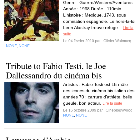
Genre : Guerre/Western/Aventures
Année : 1968 Durée : 110min
L'histoire : Mexique, 1743, sous
domination espagnole. Le hors-la-loi
Leon Alastray trouve refuge...
Lire la
suite
Le 04 février 2010 par
Olivier Walmacq
NONE
NONE
,
Tribute to Fabio Testi, le Joe
Dallessandro du cinéma bis
Artistes : Fabio Testi est LE mâle
des icones du cinéma bis italien des
années 70 : carrure d’athlète, belle
gueule, bon acteur.
Lire la suite
Le 16 octobre 2009 par
Cineblogywood
NONE
NONE
,