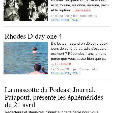
vis avec un grand C. Je l'ai étudié,
écrit, tourné, visionné, incarné, vécu
et la rupture...
Lire la suite
Le 01 juin 2015 par
Hunterjones
NONE
NONE
NONE
,
,
Rhodes D-day one 4
Dis lecteur, quand on déjeune deux
jours de suite au paradis c’est qu’on
est mort ? Répondez franchement
parce que vous savez bien que ça
...
Lire la suite
Le 15 mai 2015 par
Emmanuel S.
NONE
NONE
NONE
,
,
La mascotte du Podcast Journal,
Patapouf, présente les éphémérides
du 21 avril
Rédacteurs et stagiaires: cliquez sur cette barre pour vous