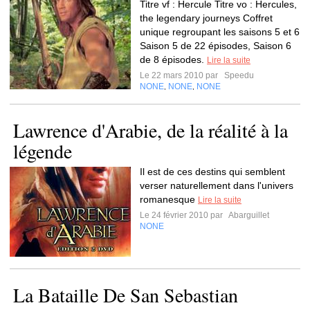
Titre vf : Hercule Titre vo : Hercules,
the legendary journeys Coffret
unique regroupant les saisons 5 et 6
Saison 5 de 22 épisodes, Saison 6
de 8 épisodes.
Lire la suite
Le 22 mars 2010 par
Speedu
NONE
NONE
NONE
,
,
Lawrence d'Arabie, de la réalité à la
légende
Il est de ces destins qui semblent
verser naturellement dans l'univers
romanesque
Lire la suite
Le 24 février 2010 par
Abarguillet
NONE
La Bataille De San Sebastian