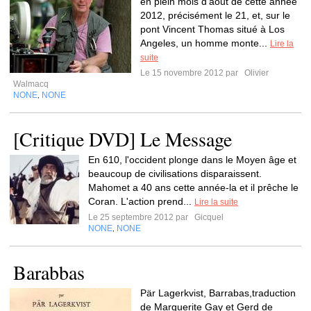
en plein mois d'aout de cette année
2012, précisément le 21, et, sur le
pont Vincent Thomas situé à Los
Angeles, un homme monte...
Lire la
suite
Le 15 novembre 2012 par
Olivier
Walmacq
NONE
NONE
,
[Critique DVD] Le Message
En 610, l'occident plonge dans le Moyen âge et
beaucoup de civilisations disparaissent.
Mahomet a 40 ans cette année-la et il prêche le
Coran. L'action prend...
Lire la suite
Le 25 septembre 2012 par
Gicquel
NONE
NONE
,
Barabbas
Pär Lagerkvist, Barrabas,traduction
de Marguerite Gay et Gerd de