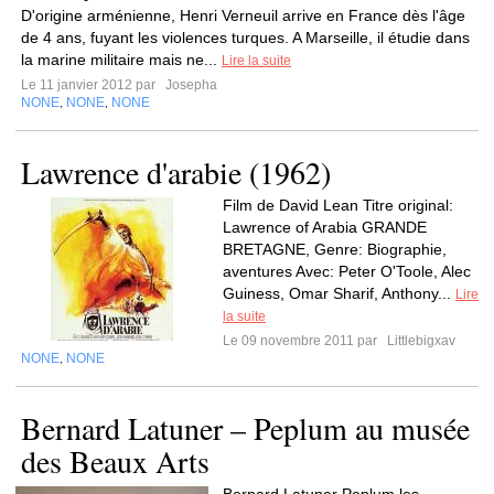
D'origine arménienne, Henri Verneuil arrive en France dès l'âge
de 4 ans, fuyant les violences turques. A Marseille, il étudie dans
la marine militaire mais ne...
Lire la suite
Le 11 janvier 2012 par
Josepha
NONE
NONE
NONE
,
,
Lawrence d'arabie (1962)
Film de David Lean Titre original:
Lawrence of Arabia GRANDE
BRETAGNE, Genre: Biographie,
aventures Avec: Peter O'Toole, Alec
Guiness, Omar Sharif, Anthony...
Lire
la suite
Le 09 novembre 2011 par
Littlebigxav
NONE
NONE
,
Bernard Latuner – Peplum au musée
des Beaux Arts