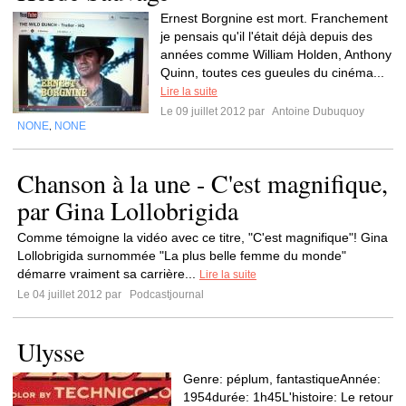
Ernest Borgnine est mort. Franchement
je pensais qu'il l'était déjà depuis des
années comme William Holden, Anthony
Quinn, toutes ces gueules du cinéma...
Lire la suite
Le 09 juillet 2012 par
Antoine Dubuquoy
NONE
NONE
,
Chanson à la une - C'est magnifique,
par Gina Lollobrigida
Comme témoigne la vidéo avec ce titre, "C'est magnifique"! Gina
Lollobrigida surnommée "La plus belle femme du monde"
démarre vraiment sa carrière...
Lire la suite
Le 04 juillet 2012 par
Podcastjournal
Ulysse
Genre: péplum, fantastiqueAnnée:
1954durée: 1h45L'histoire: Le retour