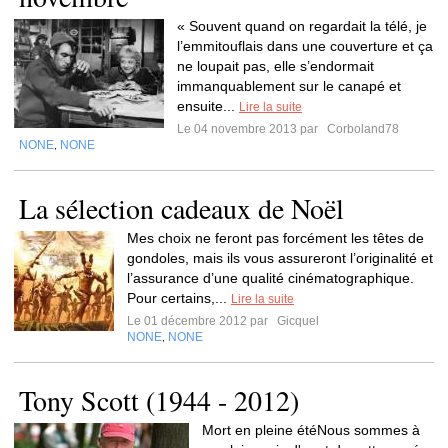
« Souvent quand on regardait la télé, je
l’emmitouflais dans une couverture et ça
ne loupait pas, elle s’endormait
immanquablement sur le canapé et
ensuite...
Lire la suite
Le 04 novembre 2013 par
Corboland78
NONE
NONE
,
La sélection cadeaux de Noël
Mes choix ne feront pas forcément les têtes de
gondoles, mais ils vous assureront l’originalité et
l’assurance d’une qualité cinématographique.
Pour certains,...
Lire la suite
Le 01 décembre 2012 par
Gicquel
NONE
NONE
,
Tony Scott (1944 - 2012)
Mort en pleine étéNous sommes à