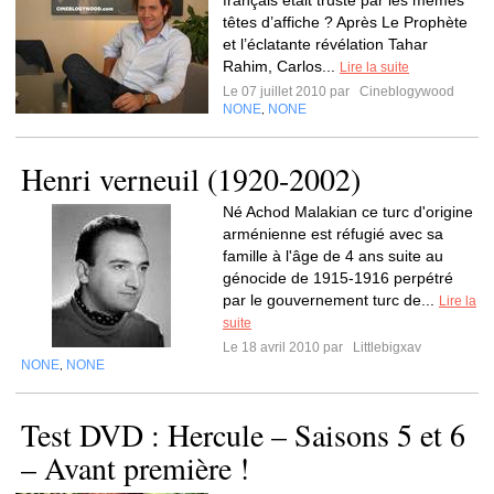
français était trusté par les mêmes
têtes d’affiche ? Après Le Prophète
et l’éclatante révélation Tahar
Rahim, Carlos...
Lire la suite
Le 07 juillet 2010 par
Cineblogywood
NONE
NONE
,
Henri verneuil (1920-2002)
Né Achod Malakian ce turc d'origine
arménienne est réfugié avec sa
famille à l'âge de 4 ans suite au
génocide de 1915-1916 perpétré
par le gouvernement turc de...
Lire la
suite
Le 18 avril 2010 par
Littlebigxav
NONE
NONE
,
Test DVD : Hercule – Saisons 5 et 6
– Avant première !