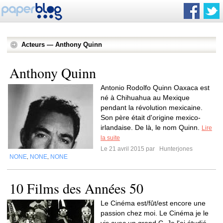
Acteurs — Anthony Quinn
Anthony Quinn
Antonio Rodolfo Quinn Oaxaca est
né à Chihuahua au Mexique
pendant la révolution mexicaine.
Son père était d'origine mexico-
irlandaise. De là, le nom Quinn.
Lire
la suite
Le 21 avril 2015 par
Hunterjones
NONE
NONE
NONE
,
,
10 Films des Années 50
Le Cinéma est/fût/est encore une
passion chez moi. Le Cinéma je le