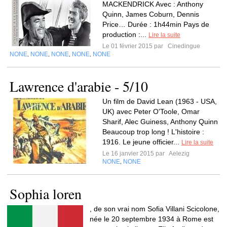
MACKENDRICK Avec : Anthony
Quinn, James Coburn, Dennis
Price… Durée : 1h44min Pays de
production :...
Lire la suite
Le 01 février 2015 par
Cinedingue
NONE
NONE
NONE
NONE
NONE
,
,
,
,
Lawrence d'arabie - 5/10
Un film de David Lean (1963 - USA,
UK) avec Peter O'Toole, Omar
Sharif, Alec Guiness, Anthony Quinn
Beaucoup trop long ! L'histoire :
1916. Le jeune officier...
Lire la suite
Le 16 janvier 2015 par
Aelezig
NONE
NONE
,
Sophia loren
, de son vrai nom Sofia Villani Scicolone,
née le 20 septembre 1934 à Rome est