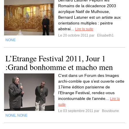
Bernard Latuner Peplum les
Romains de la décadence 2003
acrylique Natif de Mulhouse,
Bernard Latuner est un artiste aux
orientations multiples : peintre
abstrai...
Lire la suite
Le 20 octobre 2011 par
Elisabeth1
NONE
L’Etrange Festival 2011, Jour 1
:Grand bonhomme et macho men
C’est dans un Forum des Images
archi-comble que s’est ouverte cette
17ème édition parisienne de
l’Etrange Festival, rendez-vous
incontournable de l’année...
Lire la
suite
Le 03 septembre 2011 par
Boustoune
NONE
NONE
,