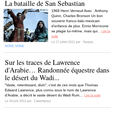
La bataille de San Sebastian
1968 Henri Verneuil Avec : Anthony
Quinn, Charles Bronson Un bon
souvenir franco-italo-mexicain
d’enfance de plus. Ennio Morricone
se plagie lui-même, mais qui...
Lire la
suite
Le 27 juillet 2011 par
Tepepa
NONE
NONE
,
Sur les traces de Lawrence
d'Arabie… Randonnée équestre dans
le désert du Wadi...
"Vaste, retentissant, divin", c'est de ces mots que Thomas
Edward Lawrence, plus connu sous le nom de Lawrence
d'Arabie, a décrit le vaste désert du Wadi Rum,...
Lire la suite
Le 29 juin 2011 par
Calamitysuz