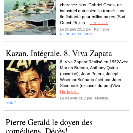
cherchez plus. Gabriel Orsos, un
industriel autrichien l’a trouvé : une
île flottante pour millionnaires (Sud-
Ouest 25 juin...
Lire la suite
Le 26 juin 2012 par
Kamizole
NONE
NONE
NONE
,
,
Kazan. Intégrale. 8. Viva Zapata
8. Viva Zapata!Réalisé en 1952Avec
Marlon Brando, Anthony Quinn
(oscarisé), Jean Peters, Joseph
WisemanScénario écrit par John
Steinbeck (excusez du peu)Viva...
Lire la suite
Le 04 avril 2012 par
Mouflon
NONE
Pierre Gerald le doyen des
comédiens. Décès!