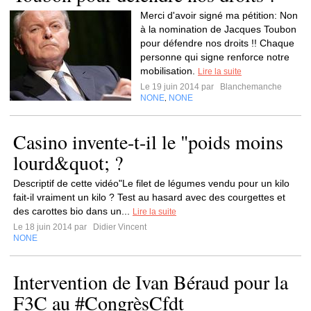
Merci d'avoir signé ma pétition: Non
à la nomination de Jacques Toubon
pour défendre nos droits !! Chaque
personne qui signe renforce notre
mobilisation.
Lire la suite
Le 19 juin 2014 par
Blanchemanche
NONE
NONE
,
Casino invente-t-il le "poids moins
lourd&quot; ?
Descriptif de cette vidéo"Le filet de légumes vendu pour un kilo
fait-il vraiment un kilo ? Test au hasard avec des courgettes et
des carottes bio dans un...
Lire la suite
Le 18 juin 2014 par
Didier Vincent
NONE
Intervention de Ivan Béraud pour la
F3C au #CongrèsCfdt