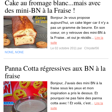
Cake au fromage blanc...mais avec
des mini-BN à la Fraise !
Bonjour Je vous propose
aujourd'hui, un cake léger car il n'y a
pas un gramme de beurre. En son
coeur, on y retrouve des mini-BN à
la Fraise...et oui je récidiv...
Lire la
suite
Le 02 octobre 2011 par
Chrystel56
NONE
NONE
,
Panna Cotta régressives aux BN à la
fraise
Bonjour, J'avais des mini BN à la
fraise sous les yeux et mon
inspiration a pris le dessus. Et
pourquoi ne pas faire des panna
cotta avec ! Et voilà, c'est...
Lire la
suite