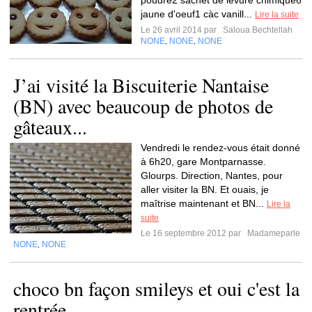
poudre2 sachet de levure chimique6
jaune d'oeuf1 càc vanill...
Lire la suite
Le 26 avril 2014 par
Saloua Bechtellah
NONE
NONE
NONE
,
,
J’ai visité la Biscuiterie Nantaise
(BN) avec beaucoup de photos de
gâteaux...
Vendredi le rendez-vous était donné
à 6h20, gare Montparnasse.
Glourps. Direction, Nantes, pour
aller visiter la BN. Et ouais, je
maîtrise maintenant et BN...
Lire la
suite
Le 16 septembre 2012 par
Madameparle
NONE
NONE
,
choco bn façon smileys et oui c'est la
rentrée