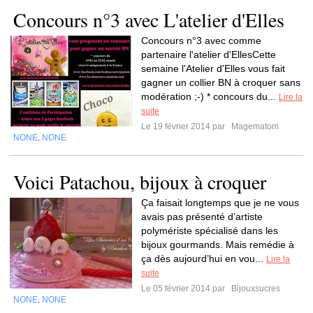
Concours n°3 avec L'atelier d'Elles
Concours n°3 avec comme
partenaire l'atelier d'EllesCette
semaine l'Atelier d'Elles vous fait
gagner un collier BN à croquer sans
modération ;-) * concours du...
Lire la
suite
Le 19 février 2014 par
Magematom
NONE
NONE
,
Voici Patachou, bijoux à croquer
Ça faisait longtemps que je ne vous
avais pas présenté d’artiste
polymériste spécialisé dans les
bijoux gourmands. Mais remédie à
ça dès aujourd’hui en vou...
Lire la
suite
Le 05 février 2014 par
Bijouxsucres
NONE
NONE
,