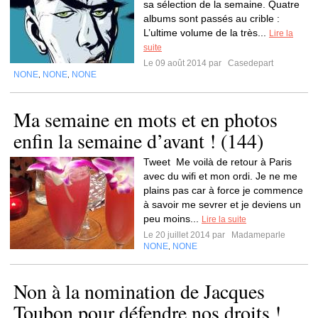
sa sélection de la semaine. Quatre
albums sont passés au crible :
L’ultime volume de la très...
Lire la
suite
Le 09 août 2014 par
Casedepart
NONE
NONE
NONE
,
,
Ma semaine en mots et en photos
enfin la semaine d’avant ! (144)
Tweet Me voilà de retour à Paris
avec du wifi et mon ordi. Je ne me
plains pas car à force je commence
à savoir me sevrer et je deviens un
peu moins...
Lire la suite
Le 20 juillet 2014 par
Madameparle
NONE
NONE
,
Non à la nomination de Jacques
Toubon pour défendre nos droits !