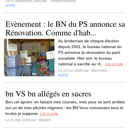
Le 01 septembre 2009 par
Thegreenwasher
NONE
Evènement : le BN du PS annonce sa
Rénovation. Comme d'hab...
Au lendemain de chaque élection
depuis 2001, le bureau national du
PS annonce la rénovation du parti
socialiste. Hier soir, le bureau
national a sacrifié au rit...
Lire la suite
Le 10 juin 2009 par
Blocnotes
NONE
bn VS bn allégés en sucres
Bon,cet aprèm' en faisant mes courses, mes yeux se sont arrêtés
sur un de mes pêchés mignons : les BN.Vous connaissez tous et
toutes je suppose.
Lire la suite
Le 22 mai 2008 par
Wwatch