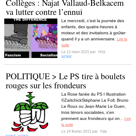
Collèges : Najat Vallaud-Belkacem
va lutter contre l’ennui
Le mercredi, c’est la journée des
enfants, des quatre-heures à
moteur et des invitations à goûter
quand il y a un anniversaire.
Lire la
suite
Le 12 mars 2015 par
H16
NONE
POLITIQUE > Le PS tire à boulets
rouges sur les frondeurs
La Rose fanée du PS I Illustration
©ZaïtchickStéphane Le Foll, Bruno
Le Roux ou Jean-Marie Le Guen,
trois ténors socialistes, s'en
prennent aux frondeurs qui on...
Lire
la suite
Le 24 février 2015 par
Fab