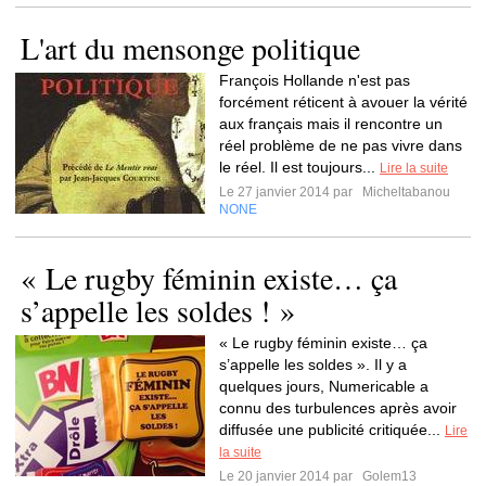
L'art du mensonge politique
François Hollande n'est pas
forcément réticent à avouer la vérité
aux français mais il rencontre un
réel problème de ne pas vivre dans
le réel. Il est toujours...
Lire la suite
Le 27 janvier 2014 par
Micheltabanou
NONE
« Le rugby féminin existe… ça
s’appelle les soldes ! »
« Le rugby féminin existe… ça
s’appelle les soldes ». Il y a
quelques jours, Numericable a
connu des turbulences après avoir
diffusée une publicité critiquée...
Lire
la suite
Le 20 janvier 2014 par
Golem13