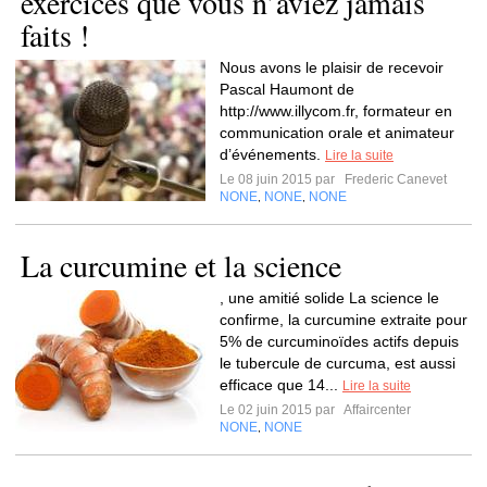
exercices que vous n’aviez jamais
faits !
Nous avons le plaisir de recevoir
Pascal Haumont de
http://www.illycom.fr, formateur en
communication orale et animateur
d’événements.
Lire la suite
Le 08 juin 2015 par
Frederic Canevet
NONE
NONE
NONE
,
,
La curcumine et la science
, une amitié solide La science le
confirme, la curcumine extraite pour
5% de curcuminoïdes actifs depuis
le tubercule de curcuma, est aussi
efficace que 14...
Lire la suite
Le 02 juin 2015 par
Affaircenter
NONE
NONE
,