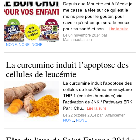
Depuis que Mouette est à l’école je
me casse la tête sur ce qui est le
moins pire pour le goûter, pour
savoir qu’est-ce qui sera le mieux
pour sa santé et son...
Lire la suite
Le 04 novembre 2014 par
Mamanaubalcon
NONE
NONE
NONE
,
,
La curcumine induit l’apoptose des
cellules de leucémie
La curcumine induit l’apoptose des
cellules de leucĂŠmie monocytaire
THP-1 (cellules humaines) via
l’activation de JNK / Pathways ERK
Par : Chu...
Lire la suite
Le 22 octobre 2014 par
Affaircenter
NONE
NONE
,