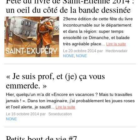
Fête du livre de Saint-Etienne 2014 :
un oeil du côté de la bande dessinée
29eme édition de cette fête du livre
incontournable sur le département
et dans la région: super temps
ensoleillé ce Dimanche, et balade
très agréable place...
Lire la suite
Le 20 octobre 2014 par
Hectorvadair
NONE
NONE
,
« Je suis prof, et (je) ça vous
emmerde. »
Hier, quelqu’un m’a dit «Encore en vacances ? Mais tu travailles
jamais ! ». Dans ton imaginaire, j’ai probablement les joues roses
et l’oeil alerte, je sautill...
Lire la suite
Le 16 octobre 2014 par
Soseducation
NONE
Petits bout de vie #7