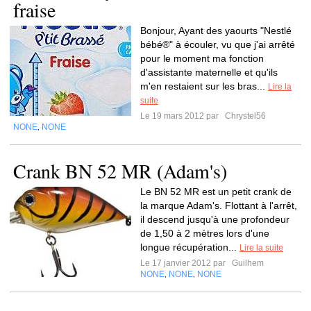
fraise
Bonjour, Ayant des yaourts "Nestlé
bébé®" à écouler, vu que j'ai arrêté
pour le moment ma fonction
d'assistante maternelle et qu'ils
m'en restaient sur les bras...
Lire la
suite
Le 19 mars 2012 par
Chrystel56
NONE
NONE
,
Crank BN 52 MR (Adam's)
Le BN 52 MR est un petit crank de
la marque Adam's. Flottant à l'arrêt,
il descend jusqu'à une profondeur
de 1,50 à 2 mètres lors d'une
longue récupération...
Lire la suite
Le 17 janvier 2012 par
Guilhem
NONE
NONE
NONE
,
,