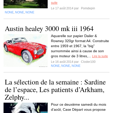
suite
Le 17 août 2014 par
Pomdepin
NONE
NONE
NONE
,
,
Austin healey 3000 mk iii 1964
Aquarelle sur papier Dailer &
Rowney 320gr format A4. Construite
entre 1959 et 1967, la "big"
surnommée ainsi à cause de son
gros moteur de 3 litres,...
Lire la suite
Le 16 août 2014 par
Cloder100
NONE
NONE
NONE
,
,
La sélection de la semaine : Sardine
de l’espace, Les patients d’Arkham,
Zelphy...
Pour ce deuxième samedi du mois
d’août, Case Départ vous propose