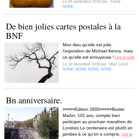
Le 29 septembre 2010 par
Yvesd
NONE
De bien jolies cartes postales à la
BNF
Mon dieu qu’elle est jolie,
l’exposition de Michael Kenna, mais
ce qu'elle est ennuyeuse !
Lire la suite
Le 16 décembre 2009 par
Marc Lenot
NONE
NONE
NONE
NONE
,
,
,
Bn anniversaire.
¤¤¤¤¤Edition 2005¤¤¤¤¤Buster
Martin, 101 ans, compte bien
participer au prochain marathon de
Londres.Le centenaire est plutôt en
jambes à ce qu'on a compris.
Lire la