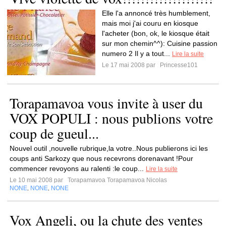
Elle l'a annoncé très humblement,
mais moi j'ai couru en kiosque
l'acheter (bon, ok, le kiosque était
sur mon chemin^^): Cuisine passion
numero 2 Il y a tout...
Lire la suite
Le 17 mai 2008 par
Princesse101
Torapamavoa vous invite à user du
VOX POPULI : nous publions votre
coup de gueul...
Nouvel outil ,nouvelle rubrique,la votre..Nous publierons ici les
coups anti Sarkozy que nous recevrons dorenavant !Pour
commencer revoyons au ralenti :le coup...
Lire la suite
Le 10 mai 2008 par
Torapamavoa Torapamavoa Nicolas
NONE
NONE
NONE
,
,
Vox Angeli, ou la chute des ventes