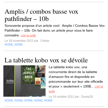
Amplis / combos basse vox
pathfinder – 10b
Sonovente propose d’un article cool : Amplis / Combos Basse Vox
Pathfinder – 10b. On fait donc un article pour vous le faire
connaitre.
Lire la suite
Le 18 novembre 2011 par
Cetras
NONE
NONE
,
La tablette kobo vox se dévoile
La tablette kobo vox, une
concurrente direct de la tablette
d’amazon fire et disponible en
précommande sur leur site officielle
et pour « seulement » 199$...
Lire la
suite
Le 24 octobre 2011 par
Duxxy28
NONE
NONE
NONE
NONE
NONE
,
,
,
,