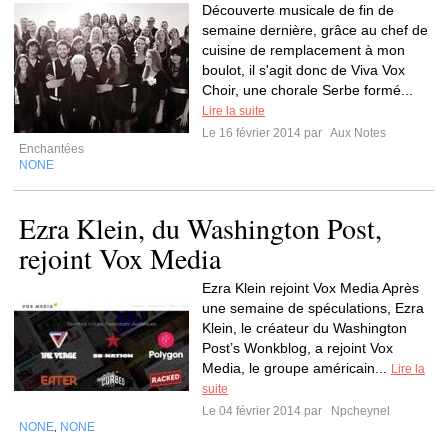
Découverte musicale de fin de
semaine dernière, grâce au chef de
cuisine de remplacement à mon
boulot, il s'agit donc de Viva Vox
Choir, une chorale Serbe formé...
Lire la suite
Le 16 février 2014 par
Aux Notes
Enchantées
NONE
Ezra Klein, du Washington Post,
rejoint Vox Media
Ezra Klein rejoint Vox Media Après
une semaine de spéculations, Ezra
Klein, le créateur du Washington
Post’s Wonkblog, a rejoint Vox
Media, le groupe américain...
Lire la
suite
Le 04 février 2014 par
Npcheynel
NONE
NONE
,