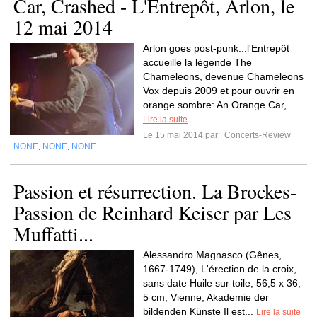
Car, Crashed - L'Entrepôt, Arlon, le
12 mai 2014
Arlon goes post-punk...l'Entrepôt
accueille la légende The
Chameleons, devenue Chameleons
Vox depuis 2009 et pour ouvrir en
orange sombre: An Orange Car,...
Lire la suite
Le 15 mai 2014 par
Concerts-Review
NONE
NONE
NONE
,
,
Passion et résurrection. La Brockes-
Passion de Reinhard Keiser par Les
Muffatti...
Alessandro Magnasco (Gênes,
1667-1749), L'érection de la croix,
sans date Huile sur toile, 56,5 x 36,
5 cm, Vienne, Akademie der
bildenden Künste Il est...
Lire la suite