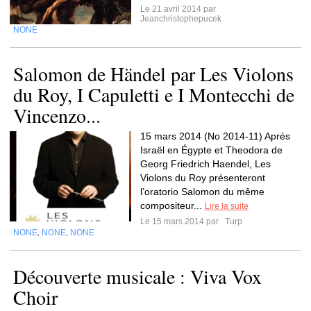
Le 21 avril 2014 par
Jeanchristophepucek
NONE
Salomon de Händel par Les Violons
du Roy, I Capuletti e I Montecchi de
Vincenzo...
15 mars 2014 (No 2014-11) Après
Israël en Égypte et Theodora de
Georg Friedrich Haendel, Les
Violons du Roy présenteront
l’oratorio Salomon du même
compositeur...
Lire la suite
Le 15 mars 2014 par
Turp
NONE
NONE
NONE
,
,
Découverte musicale : Viva Vox
Choir