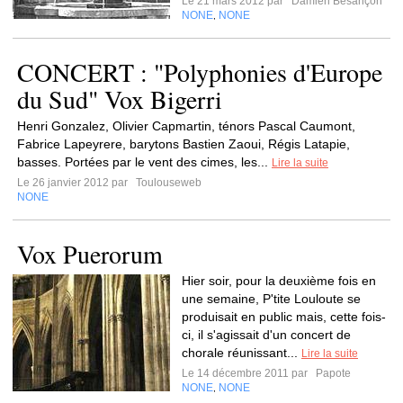
Le 21 mars 2012 par
Damien Besançon
NONE
NONE
,
CONCERT : "Polyphonies d'Europe
du Sud" Vox Bigerri
Henri Gonzalez, Olivier Capmartin, ténors Pascal Caumont,
Fabrice Lapeyrere, barytons Bastien Zaoui, Régis Latapie,
basses. Portées par le vent des cimes, les...
Lire la suite
Le 26 janvier 2012 par
Toulouseweb
NONE
Vox Puerorum
Hier soir, pour la deuxième fois en
une semaine, P'tite Louloute se
produisait en public mais, cette fois-
ci, il s'agissait d'un concert de
chorale réunissant...
Lire la suite
Le 14 décembre 2011 par
Papote
NONE
NONE
,