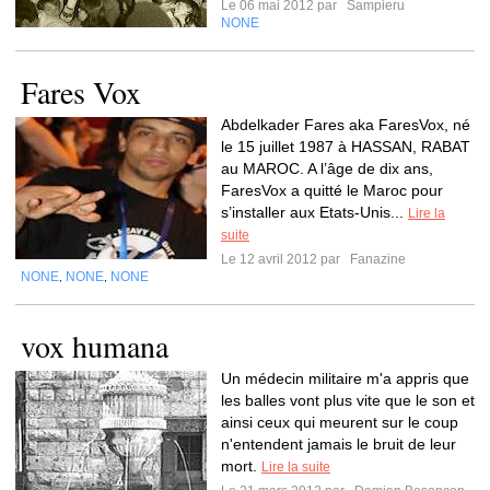
Le 06 mai 2012 par
Sampieru
NONE
Fares Vox
Abdelkader Fares aka FaresVox, né
le 15 juillet 1987 à HASSAN, RABAT
au MAROC. A l’âge de dix ans,
FaresVox a quitté le Maroc pour
s’installer aux Etats-Unis...
Lire la
suite
Le 12 avril 2012 par
Fanazine
NONE
NONE
NONE
,
,
vox humana
Un médecin militaire m'a appris que
les balles vont plus vite que le son et
ainsi ceux qui meurent sur le coup
n'entendent jamais le bruit de leur
mort.
Lire la suite