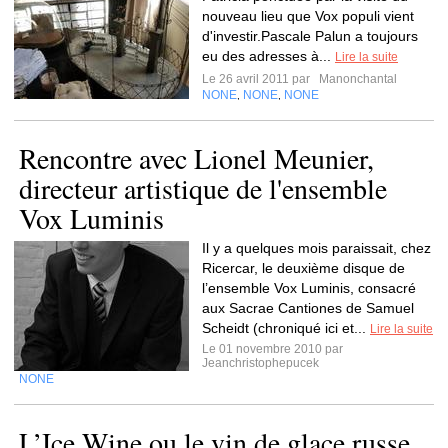
nouveau lieu que Vox populi vient
d'investir.Pascale Palun a toujours
eu des adresses à...
Lire la suite
Le 26 avril 2011 par
Manonchantal
NONE
NONE
NONE
,
,
Rencontre avec Lionel Meunier,
directeur artistique de l'ensemble
Vox Luminis
Il y a quelques mois paraissait, chez
Ricercar, le deuxième disque de
l’ensemble Vox Luminis, consacré
aux Sacrae Cantiones de Samuel
Scheidt (chroniqué ici et...
Lire la suite
Le 01 novembre 2010 par
Jeanchristophepucek
NONE
L’Ice Wine ou le vin de glace russe