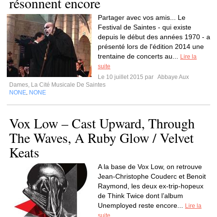
résonnent encore
Partager avec vos amis... Le
Festival de Saintes - qui existe
depuis le début des années 1970 - a
présenté lors de l'édition 2014 une
trentaine de concerts au...
Lire la
suite
Le 10 juillet 2015 par
Abbaye Aux
Dames, La Cité Musicale De Saintes
NONE
NONE
,
Vox Low – Cast Upward, Through
The Waves, A Ruby Glow / Velvet
Keats
A la base de Vox Low, on retrouve
Jean-Christophe Couderc et Benoit
Raymond, les deux ex-trip-hopeux
de Think Twice dont l’album
Unemployed reste encore...
Lire la
suite