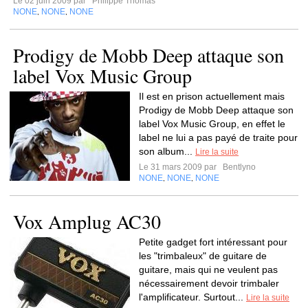
Le 02 juin 2009 par
Philippe Thomas
NONE
NONE
NONE
,
,
Prodigy de Mobb Deep attaque son
label Vox Music Group
Il est en prison actuellement mais
Prodigy de Mobb Deep attaque son
label Vox Music Group, en effet le
label ne lui a pas payé de traite pour
son album...
Lire la suite
Le 31 mars 2009 par
Bentlyno
NONE
NONE
NONE
,
,
Vox Amplug AC30
Petite gadget fort intéressant pour
les "trimbaleux" de guitare de
guitare, mais qui ne veulent pas
nécessairement devoir trimbaler
l'amplificateur. Surtout...
Lire la suite