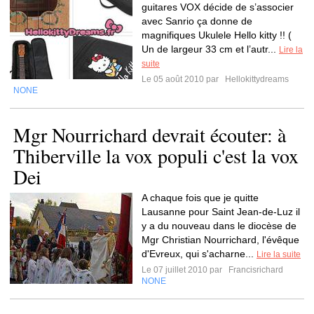
guitares VOX décide de s’associer
avec Sanrio ça donne de
magnifiques Ukulele Hello kitty !! (
Un de largeur 33 cm et l’autr...
Lire la
suite
Le 05 août 2010 par
Hellokittydreams
NONE
Mgr Nourrichard devrait écouter: à
Thiberville la vox populi c'est la vox
Dei
A chaque fois que je quitte
Lausanne pour Saint Jean-de-Luz il
y a du nouveau dans le diocèse de
Mgr Christian Nourrichard, l'évêque
d'Evreux, qui s'acharne...
Lire la suite
Le 07 juillet 2010 par
Francisrichard
NONE