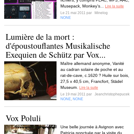
fichiers, y compris FLAC, MP3, AAC,
Musepack, Monkey’s...
Lire la suite
Le 21 mai 2011 par
Minelog
NONE
Lumière de la mort :
d'époustouflantes Musikalische
Exequien de Schütz par Vox...
Maître allemand anonyme, Vanité
au cadran solaire de poche et au
rat-de-cave, c.1620 ? Huile sur bois,
27,5 x 40,5 cm, Francfort, Städel
Museum.
Lire la suite
Le 19 mai 2011 par
Jeanchristophepucek
NONE
NONE
,
Vox Poluli
Une belle journée à Avignon avec
Patricia ponctuée par la visite du