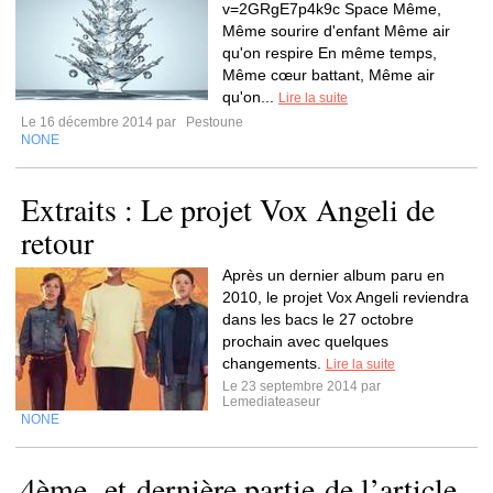
v=2GRgE7p4k9c Space Même,
Même sourire d'enfant Même air
qu'on respire En même temps,
Même cœur battant, Même air
qu'on...
Lire la suite
Le 16 décembre 2014 par
Pestoune
NONE
Extraits : Le projet Vox Angeli de
retour
Après un dernier album paru en
2010, le projet Vox Angeli reviendra
dans les bacs le 27 octobre
prochain avec quelques
changements.
Lire la suite
Le 23 septembre 2014 par
Lemediateaseur
NONE
4ème et dernière partie de l’article