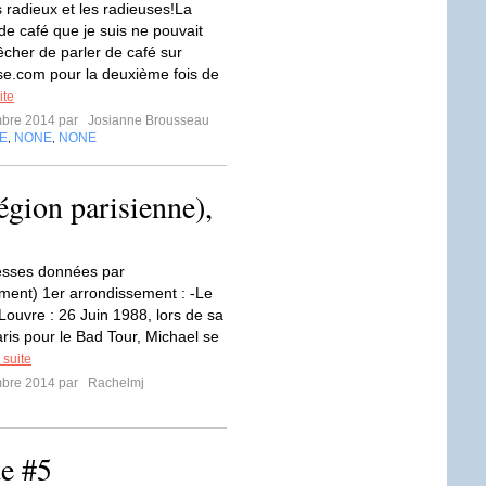
s radieux et les radieuses!La
e café que je suis ne pouvait
cher de parler de café sur
se.com pour la deuxième fois de
ite
mbre 2014 par
Josianne Brousseau
E
NONE
NONE
,
,
égion parisienne),
esses données par
ment) 1er arrondissement : -Le
ouvre : 26 Juin 1988, lors de sa
ris pour le Bad Tour, Michael se
 suite
mbre 2014 par
Rachelmj
de #5