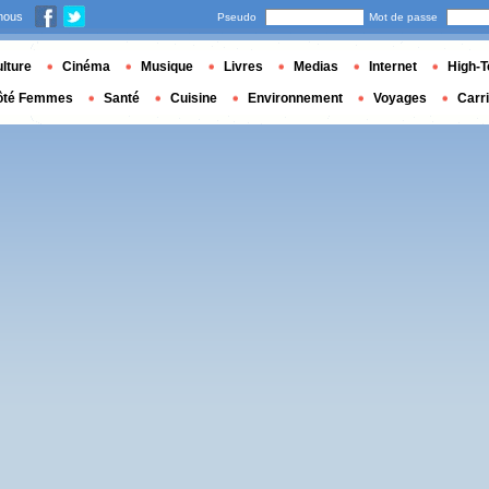
nous
Pseudo
Mot de passe
lture
Cinéma
Musique
Livres
Medias
Internet
High-T
ôté Femmes
Santé
Cuisine
Environnement
Voyages
Carr