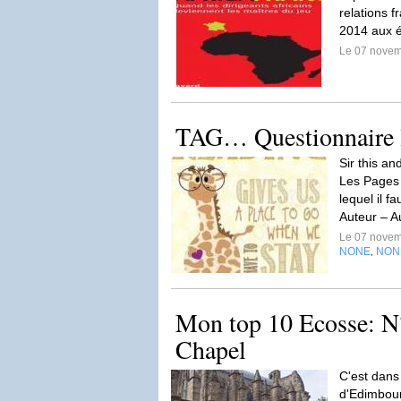
relations f
2014 aux é
Le 07 nove
TAG… Questionnaire l
Sir this a
Les Pages 
lequel il f
Auteur – Au
Le 07 nove
NONE
NON
,
Mon top 10 Ecosse: N
Chapel
C'est dans 
d'Edimbour