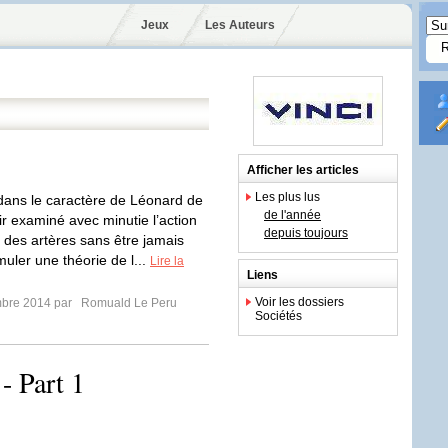
Jeux
Les Auteurs
Afficher les articles
Les plus lus
n dans le caractère de Léonard de
de l'année
ir examiné avec minutie l’action
depuis toujours
 des artères sans être jamais
uler une théorie de l...
Lire la
Liens
Voir les dossiers
mbre 2014 par
Romuald Le Peru
Sociétés
 - Part 1