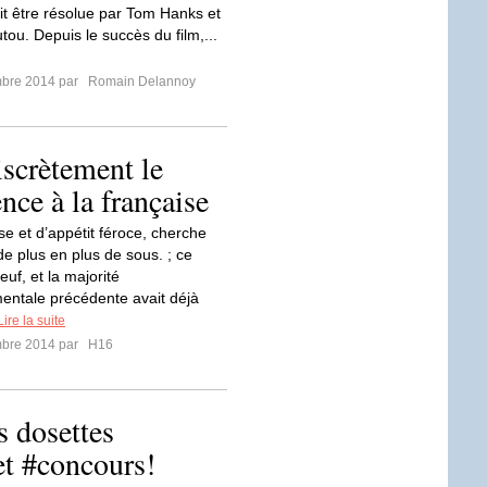
t être résolue par Tom Hanks et
ou. Depuis le succès du film,...
mbre 2014 par
Romain Delannoy
iscrètement le
nce à la française
se et d’appétit féroce, cherche
de plus en plus de sous. ; ce
euf, et la majorité
ntale précédente avait déjà
Lire la suite
mbre 2014 par
H16
s dosettes
t #concours!