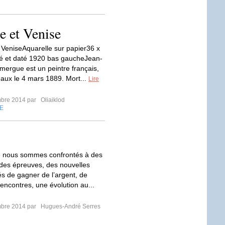
e et Venise
 VeniseAquarelle sur papier36 x
é et daté 1920 bas gaucheJean-
mergue est un peintre français,
aux le 4 mars 1889. Mort...
Lire
mbre 2014 par
Oliaiklod
E
e nous sommes confrontés à des
, des épreuves, des nouvelles
és de gagner de l’argent, de
encontres, une évolution au...
mbre 2014 par
Hugues-André Serres