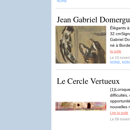
NONE
Jean Gabriel Domergu
Élégants à
32 cmSign
Gabriel Do
né à Borde
la suite
Le 10 nove
NONE
NON
,
Le Cercle Vertueux
(1)Lorsqu
difficultés
opportunit
nouvelles r
Lire la suite
Le 09 nove