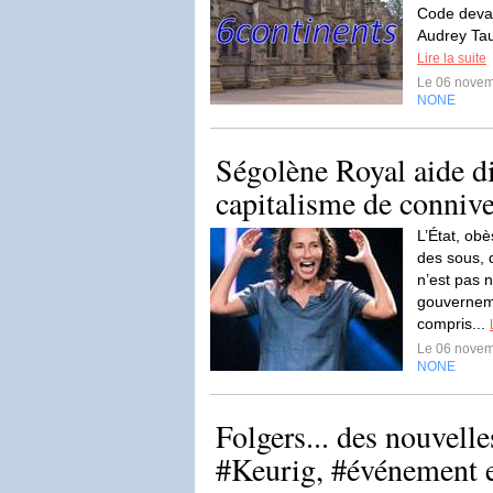
Code devai
Audrey Taut
Lire la suite
Le 06 nove
NONE
Ségolène Royal aide d
capitalisme de connive
L’État, obè
des sous, 
n’est pas n
gouverneme
compris...
Le 06 nove
NONE
Folgers... des nouvelle
#Keurig, #événement e