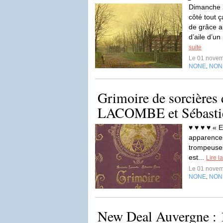
Dimanche 2
côté tout 
de grâce a
d’aile d’un
suite
Le 01 nove
NONE
NON
,
Grimoire de sorcières
LACOMBE et Sébast
♥ ♥ ♥ ♥ « E
apparences
trompeuses
est...
Lire la
Le 01 nove
NONE
NON
,
New Deal Auvergne : 1