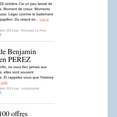
6 octobre J’ai un peu laissé de
ça. Moment de creux. Moments
ussi. Léger comme le battement
 papillon. Du retard en...
Lire la
mbre 2014 par
Romuald Le Peru
E
 de Benjamin
ien PEREZ
nfin, ne vous fiez jamais aux
, elles sont souvent
. Et rappelez-vous que l’histoire
 suite
mbre 2014 par
Lecturissime
E
00 offres