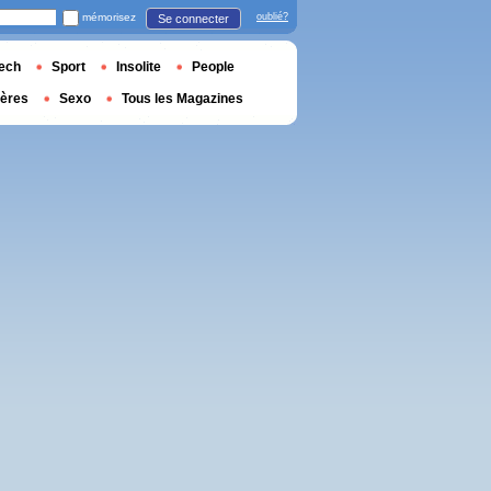
mémorisez
oublié?
Se connecter
ech
Sport
Insolite
People
ières
Sexo
Tous les Magazines