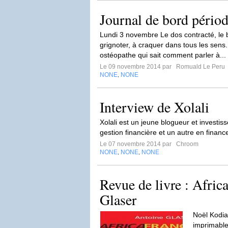
Journal de bord pério
Lundi 3 novembre Le dos contracté, le
grignoter, à craquer dans tous les se
ostéopathe qui sait comment parler à...
Le 09 novembre 2014 par
Romuald Le Peru
NONE
NONE
,
Interview de Xolali
Xolali est un jeune blogueur et investi
gestion financière et un autre en financ
Le 07 novembre 2014 par
Chroom
NONE
NONE
NONE
,
,
Revue de livre : Afric
Glaser
Noël Kodia
imprimable