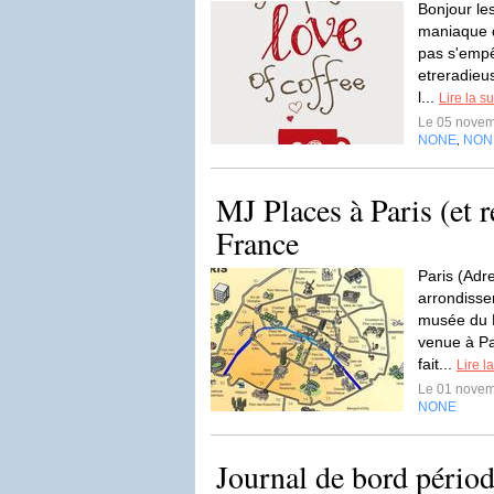
Bonjour le
maniaque d
pas s'empê
etreradieu
l...
Lire la su
Le 05 nove
NONE
NON
,
MJ Places à Paris (et r
France
Paris (Adr
arrondisse
musée du L
venue à Pa
fait...
Lire la
Le 01 nove
NONE
Journal de bord pério