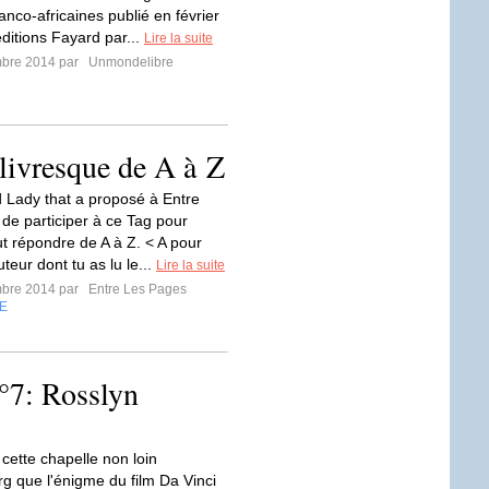
ranco-africaines publié en février
ditions Fayard par...
Lire la suite
mbre 2014 par
Unmondelibre
ivresque de A à Z
nd Lady that a proposé à Entre
de participer à ce Tag pour
aut répondre de A à Z. < A pour
teur dont tu as lu le...
Lire la suite
mbre 2014 par
Entre Les Pages
E
°7: Rosslyn
cette chapelle non loin
g que l'énigme du film Da Vinci