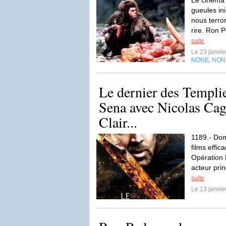
Le cinéma 
gueules in
nous terror
rire. Ron 
suite
Le 23 janvi
NONE
NON
,
Le dernier des Templi
Sena avec Nicolas Cag
Clair...
1189.- Dom
films effi
Opération 
acteur pri
suite
Le 13 janvi