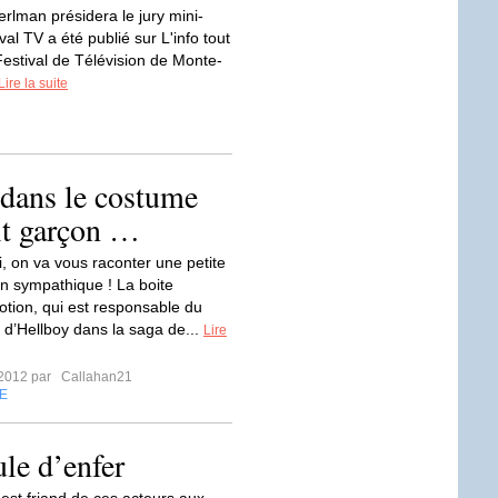
erlman présidera le jury mini-
val TV a été publié sur L'info tout
Festival de Télévision de Monte-
Lire la suite
 dans le costume
it garçon …
i, on va vous raconter une petite
en sympathique ! La boite
otion, qui est responsable du
 d’Hellboy dans la saga de...
Lire
t 2012 par
Callahan21
E
le d’enfer