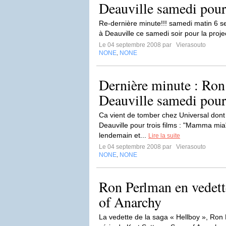
Deauville samedi pour
Re-dernière minute!!! samedi matin 6 
à Deauville ce samedi soir pour la proje
Le 04 septembre 2008 par
Vierasouto
NONE
NONE
,
Dernière minute : Ron
Deauville samedi pour
Ca vient de tomber chez Universal dont le
Deauville pour trois films : "Mamma mia"
lendemain et...
Lire la suite
Le 04 septembre 2008 par
Vierasouto
NONE
NONE
,
Ron Perlman en vedette
of Anarchy
La vedette de la saga « Hellboy », Ron P