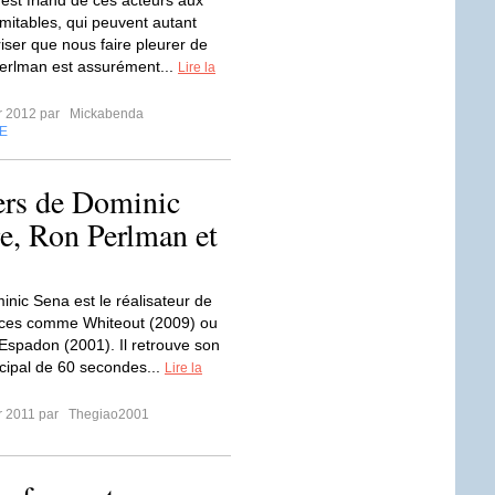
est friand de ces acteurs aux
imitables, qui peuvent autant
iser que nous faire pleurer de
Perlman est assurément...
Lire la
er 2012 par
Mickabenda
E
ers de Dominic
e, Ron Perlman et
inic Sena est le réalisateur de
caces comme Whiteout (2009) ou
Espadon (2001). Il retrouve son
ncipal de 60 secondes...
Lire la
er 2011 par
Thegiao2001