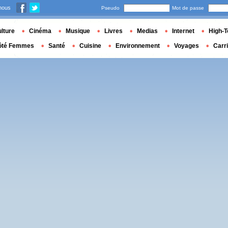
nous
Pseudo
Mot de passe
lture
Cinéma
Musique
Livres
Medias
Internet
High-T
ôté Femmes
Santé
Cuisine
Environnement
Voyages
Carr