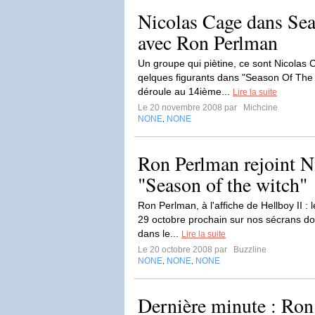
Nicolas Cage dans Sea
avec Ron Perlman
Un groupe qui piètine, ce sont Nicolas
qelques figurants dans "Season Of The W
déroule au 14ième...
Lire la suite
Le 20 novembre 2008 par
Michcine
NONE
NONE
,
Ron Perlman rejoint N
"Season of the witch"
Ron Perlman, à l'affiche de Hellboy II : 
29 octobre prochain sur nos sécrans do
dans le...
Lire la suite
Le 20 octobre 2008 par
Buzzline
NONE
NONE
NONE
,
,
Dernière minute : Ron