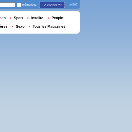
mémorisez
oublié?
Se connecter
ech
Sport
Insolite
People
ières
Sexo
Tous les Magazines