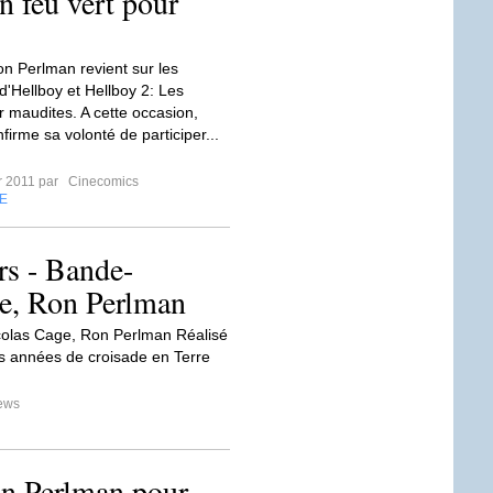
 feu vert pour
on Perlman revient sur les
d'Hellboy et Hellboy 2: Les
r maudites. A cette occasion,
nfirme sa volonté de participer...
er 2011 par
Cinecomics
E
rs - Bande-
ge, Ron Perlman
icolas Cage, Ron Perlman Réalisé
s années de croisade en Terre
ews
Ron Perlman pour