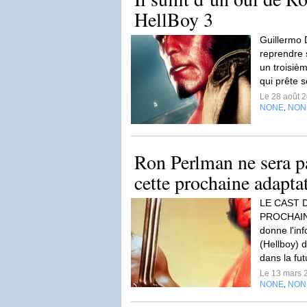
HellBoy 3
Guillermo 
reprendre 
un troisiè
qui prête s
Le 28 août 
NONE
NON
,
Ron Perlman ne sera p
cette prochaine adapta
LE CAST 
PROCHAINS
donne l'in
(Hellboy) d
dans la fut
Le 13 mars 
NONE
NON
,