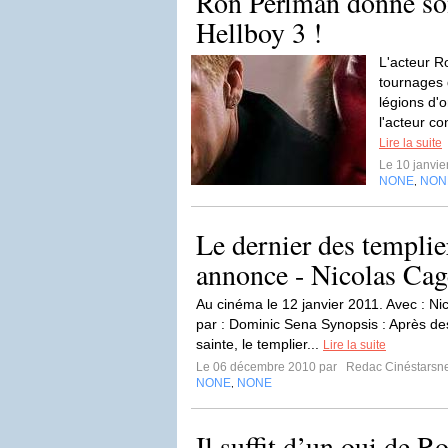
Ron Perlman donne son
Hellboy 3 !
L'acteur R
tournages 
légions d'o
l'acteur co
Lire la suite
Le 10 janvi
NONE
NON
,
Le dernier des templie
annonce - Nicolas Ca
Au cinéma le 12 janvier 2011. Avec : N
par : Dominic Sena Synopsis : Après de
sainte, le templier...
Lire la suite
Le 06 décembre 2010 par
Redac Cinéstarsn
NONE
NONE
,
Il suffit d’un oui de 