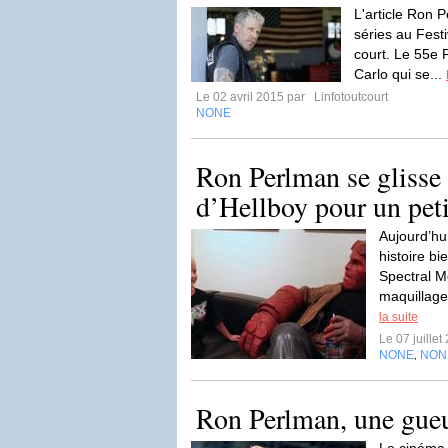
L'article Ron P
séries au Festi
court. Le 55e 
Carlo qui se...
Le 02 avril 2015 par
Linfotoutcourt
NONE
Ron Perlman se glisse
d’Hellboy pour un pet
Aujourd’hu
histoire bi
Spectral M
maquillage
la suite
Le 07 juille
NONE
NON
,
Ron Perlman, une gueu