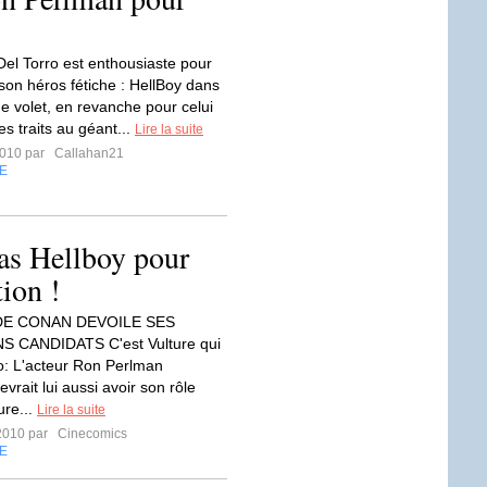
Del Torro est enthousiaste pour
son héros fétiche : HellBoy dans
me volet, en revanche pour celui
es traits au géant...
Lire la suite
2010 par
Callahan21
E
as Hellboy pour
tion !
DE CONAN DEVOILE SES
 CANDIDATS C'est Vulture qui
fo: L'acteur Ron Perlman
evrait lui aussi avoir son rôle
ure...
Lire la suite
2010 par
Cinecomics
E