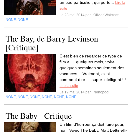
un peu particulier, qui porte...
Lire la
suite
Le 23 mai 2014 par
Olivier Walmacq
NONE
NONE
,
The Bay, de Barry Levinson
[Critique]
C’est bien de regarder ce type de
film à … quelques mois, voire
quelques semaines seulement des
vacances… Vraiment, c’est
comment dire…. super intelligent !!!
Lire la suite
Le 19 mai 2014 par
Nonopool
NONE
NONE
NONE
NONE
NONE
NONE
,
,
,
,
,
The Baby - Critique
Un film d'horreur ça doit faire peur,
non ?Avec The Baby, Matt Bettinelli-