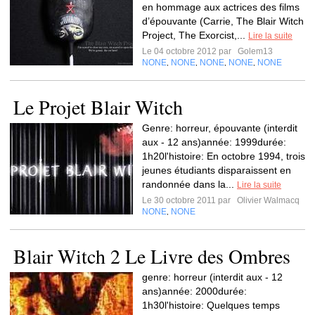
en hommage aux actrices des films
d’épouvante (Carrie, The Blair Witch
Project, The Exorcist,...
Lire la suite
Le 04 octobre 2012 par
Golem13
NONE
NONE
NONE
NONE
NONE
,
,
,
,
Le Projet Blair Witch
Genre: horreur, épouvante (interdit
aux - 12 ans)année: 1999durée:
1h20l'histoire: En octobre 1994, trois
jeunes étudiants disparaissent en
randonnée dans la...
Lire la suite
Le 30 octobre 2011 par
Olivier Walmacq
NONE
NONE
,
Blair Witch 2 Le Livre des Ombres
genre: horreur (interdit aux - 12
ans)année: 2000durée:
1h30l'histoire: Quelques temps