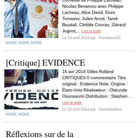
Comédie de Philippe Lacheau,
Nicolas Benamou avec Philippe
Lacheau, Alice David, Enzo
Tomasini, Julien Arruti, Tarek
Boudali, Clotilde Courau, Gérard
Jugnot,...
Lire la suite
Le 19 avril 2014 par
Framboise32
NONE
NONE
NONE
,
,
[Critique] EVIDENCE
16 avr 2014 Gilles Rolland
CRITIQUES 0 commentaire Titre
original : Evidence Note: Origine :
États-Unis Réalisateur : Olatunde
Osunsanmi Distribution : Stephen...
Lire la suite
Le 16 avril 2014 par
Onrembobine
NONE
NONE
,
Réflexions sur de la