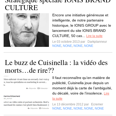
CULTURE
Encore une initiative généreuse et
intelligente, de notre partenaire
historique, le IONIS GROUP avec le
lancement du site IONIS BRAND
CULTURE, 50 cas...
Lire la suite
Le 03 octobre 2013 par
Darkplanneur
NONE
NONE
NONE
NONE
,
,
,
Le buzz de Cuisinella : la vidéo des
morts…de rire??
Il faut reconnaître qu’en matière de
publicité, Cuisinella joue depuis un
moment déjà la carte de l’ambiguïté,
du décalé, voire de l’insolence.
Lire
la suite
Le 13 décembre 2012 par
Ecremer
NONE
NONE
NONE
NONE
NONE
,
,
,
,