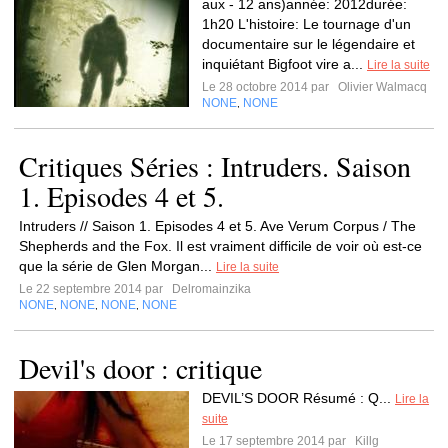
aux - 12 ans)année: 2012durée:
1h20 L'histoire: Le tournage d'un
documentaire sur le légendaire et
inquiétant Bigfoot vire a...
Lire la suite
Le 28 octobre 2014 par
Olivier Walmacq
NONE
NONE
,
Critiques Séries : Intruders. Saison
1. Episodes 4 et 5.
Intruders // Saison 1. Episodes 4 et 5. Ave Verum Corpus / The
Shepherds and the Fox. Il est vraiment difficile de voir où est-ce
que la série de Glen Morgan...
Lire la suite
Le 22 septembre 2014 par
Delromainzika
NONE
NONE
NONE
NONE
,
,
,
Devil's door : critique
DEVIL’S DOOR Résumé : Q...
Lire la
suite
Le 17 septembre 2014 par
Killg