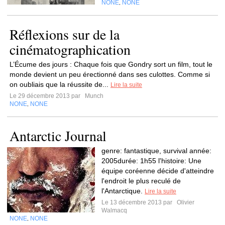
NONE
NONE
,
Réflexions sur de la
cinématographication
L’Écume des jours : Chaque fois que Gondry sort un film, tout le
monde devient un peu érectionné dans ses culottes. Comme si
on oubliais que la réussite de...
Lire la suite
Le 29 décembre 2013 par
Munch
NONE
NONE
,
Antarctic Journal
genre: fantastique, survival année:
2005durée: 1h55 l'histoire: Une
équipe coréenne décide d'atteindre
l'endroit le plus reculé de
l'Antarctique.
Lire la suite
Le 13 décembre 2013 par
Olivier
Walmacq
NONE
NONE
,