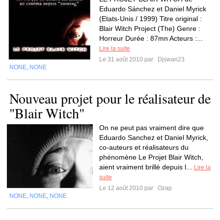
Eduardo Sánchez et Daniel Myrick
(Etats-Unis / 1999) Titre original :
Blair Witch Project (The) Genre :
Horreur Durée : 87mn Acteurs :...
Lire la suite
Le 31 août 2010 par
Djswan23
NONE
NONE
,
Nouveau projet pour le réalisateur de
"Blair Witch"
On ne peut pas vraiment dire que
Eduardo Sanchez et Daniel Myrick,
co-auteurs et réalisateurs du
phénomène Le Projet Blair Witch,
aient vraiment brillé depuis l...
Lire la
suite
Le 12 août 2010 par
Ozap
NONE
NONE
NONE
,
,