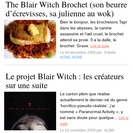
The Blair Witch Brochet (son beurre
d’écrevisses, sa julienne au wok)
Bien le bonjour, les brochetons Tapi
dans les abysses, la canine
assassine et l’œil cruel, le brochet
attend sa proie. Il a la dalle, le
brochet. Grave.
Lire la suite
Le 04 décembre 2009 par
Estebe
NONE
NONE
,
Le projet Blair Witch : les créateurs
sur une suite
Le carton plein que réalise
actuellement le dernier-né du genre
‘horrifico-pseudo-réaliste’, j’ai
nommé « Paranormal Activity », y
est sans doute pour quelque...
Lire la
suite
Le 03 novembre 2009 par
Ac2k8