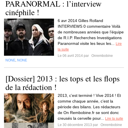
PARANORMAL : l’interview
cinéphile !
6 avr 2014 Gilles Rolland
INTERVIEWS 0 commentaire Voilà
de nombreuses années que l’équipe
de R.I.P. Recherches Investigations
Paranormal visite les lieux les...
Lire
la suite
Le 06 avril 2014 par
Onrembobine
NONE
NONE
,
[Dossier] 2013 : les tops et les flops
de la rédaction !
2013, c’est terminé ! Vive 2014 ! Et
comme chaque année, c’est la
période des bilans. Les rédacteurs
de On Rembobine.fr se sont donc
creusés la cervelle pour...
Lire la suite
Le 30 décembre 2013 par
Onrembobine