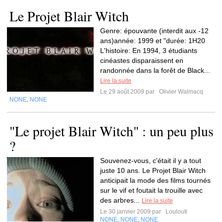
Le Projet Blair Witch
Genre: épouvante (interdit aux -12
ans)année: 1999 et "durée: 1H20
L'histoire: En 1994, 3 étudiants
cinéastes disparaissent en
randonnée dans la forêt de Black...
Lire la suite
Le 29 août 2009 par
Olivier Walmacq
NONE
NONE
,
"Le projet Blair Witch" : un peu plus
?
Souvenez-vous, c'était il y a tout
juste 10 ans. Le Projet Blair Witch
anticipait la mode des films tournés
sur le vif et foutait la trouille avec
des arbres...
Lire la suite
Le 30 janvier 2009 par
Loulouti
NONE
NONE
NONE
,
,