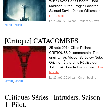
Witch) avec Chris Osborn, Dora
Madison Burge, Roger Edwards,
Samuel Davis, Denise Williamson...
Lire la suite
Le 25 août 2014 par
Trailers & News
NONE
NONE
,
[Critique] CATACOMBES
25 août 2014 Gilles Rolland
CRITIQUES 0 commentaire Titre
original : As Above, So Below Note:
Origine : États-Unis Réalisateur :
John Erik Dowdle Distribution...
Lire
la suite
Le 25 août 2014 par
Onrembobine
NONE
NONE
,
Critiques Séries : Intruders. Saison
1. Pilot.