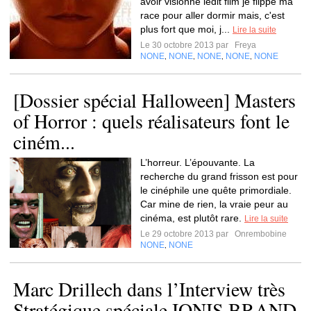
avoir visionné ledit film je flippe ma
race pour aller dormir mais, c'est
plus fort que moi, j...
Lire la suite
Le 30 octobre 2013 par
Freya
NONE
NONE
NONE
NONE
NONE
,
,
,
,
[Dossier spécial Halloween] Masters
of Horror : quels réalisateurs font le
ciném...
L’horreur. L’épouvante. La
recherche du grand frisson est pour
le cinéphile une quête primordiale.
Car mine de rien, la vraie peur au
cinéma, est plutôt rare.
Lire la suite
Le 29 octobre 2013 par
Onrembobine
NONE
NONE
,
Marc Drillech dans l’Interview très
Stratégique spéciale IONIS BRAND