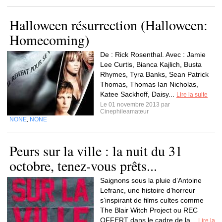
Halloween résurrection (Halloween:
Homecoming)
De : Rick Rosenthal. Avec : Jamie
Lee Curtis, Bianca Kajlich, Busta
Rhymes, Tyra Banks, Sean Patrick
Thomas, Thomas Ian Nicholas,
Katee Sackhoff, Daisy...
Lire la suite
Le 01 novembre 2013 par
Cinephileamateur
NONE
NONE
,
Peurs sur la ville : la nuit du 31
octobre, tenez-vous prêts...
Saignons sous la pluie d’Antoine
Lefranc, une histoire d’horreur
s’inspirant de films cultes comme
The Blair Witch Project ou REC
OFFERT dans le cadre de la...
Lire la