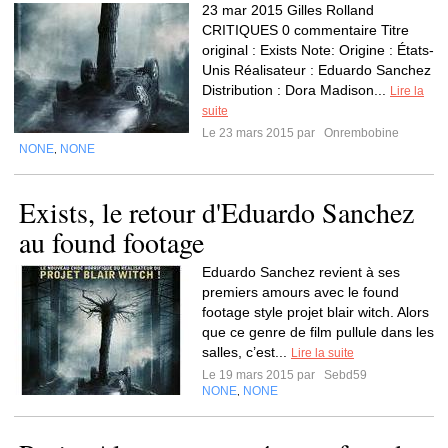
23 mar 2015 Gilles Rolland
CRITIQUES 0 commentaire Titre
original : Exists Note: Origine : États-
Unis Réalisateur : Eduardo Sanchez
Distribution : Dora Madison...
Lire la
suite
Le 23 mars 2015 par
Onrembobine
NONE
NONE
,
Exists, le retour d'Eduardo Sanchez
au found footage
Eduardo Sanchez revient à ses
premiers amours avec le found
footage style projet blair witch. Alors
que ce genre de film pullule dans les
salles, c’est...
Lire la suite
Le 19 mars 2015 par
Sebd59
NONE
NONE
,