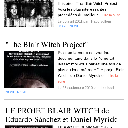
l’histoire : The Blair Witch Project.
Voici les plus intéressantes
précédées du meilleur...
Lire la suite
Le 30 avril 2011 par
Raoulvolfoni
NONE
NONE
,
"The Blair Witch Project"
Puisque la mode est vrai-faux
documentaire dans le 7ème art,
laissez moi vous parlez une fois de
plus du long métrage "Le projet Blair
Witch" de Daniel Myrick e...
Lire la
suite
Le 23 septembre 2010 par
Loulouti
NONE
NONE
,
LE PROJET BLAIR WITCH de
Eduardo Sánchez et Daniel Myrick
LE PROJET BLAIR WITCH de