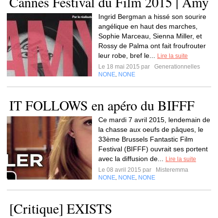
Cannes Festival du Film 2015 | Amy
Ingrid Bergman a hissé son sourire
angélique en haut des marches,
Sophie Marceau, Sienna Miller, et
Rossy de Palma ont fait froufrouter
leur robe, bref le...
Lire la suite
Le 18 mai 2015 par
Generationnelles
NONE
NONE
,
IT FOLLOWS en apéro du BIFFF
Ce mardi 7 avril 2015, lendemain de
la chasse aux oeufs de pâques, le
33ème Brussels Fantastic Film
Festival (BIFFF) ouvrait ses portent
avec la diffusion de...
Lire la suite
Le 08 avril 2015 par
Misteremma
NONE
NONE
NONE
,
,
[Critique] EXISTS