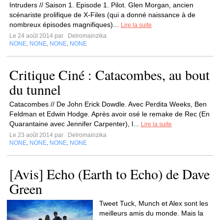
Intruders // Saison 1. Episode 1. Pilot. Glen Morgan, ancien
scénariste prolifique de X-Files (qui a donné naissance à de
nombreux épisodes magnifiques)...
Lire la suite
Le 24 août 2014 par
Delromainzika
NONE
NONE
NONE
NONE
,
,
,
Critique Ciné : Catacombes, au bout
du tunnel
Catacombes // De John Erick Dowdle. Avec Perdita Weeks, Ben
Feldman et Edwin Hodge. Après avoir osé le remake de Rec (En
Quarantaine avec Jennifer Carpenter), l...
Lire la suite
Le 23 août 2014 par
Delromainzika
NONE
NONE
NONE
NONE
,
,
,
[Avis] Echo (Earth to Echo) de Dave
Green
Tweet Tuck, Munch et Alex sont les
meilleurs amis du monde. Mais la