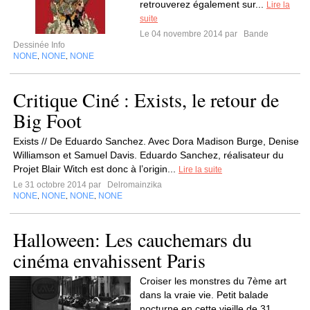
retrouverez également sur...
Lire la
suite
Le 04 novembre 2014 par
Bande
Dessinée Info
NONE
NONE
NONE
,
,
Critique Ciné : Exists, le retour de
Big Foot
Exists // De Eduardo Sanchez. Avec Dora Madison Burge, Denise
Williamson et Samuel Davis. Eduardo Sanchez, réalisateur du
Projet Blair Witch est donc à l’origin...
Lire la suite
Le 31 octobre 2014 par
Delromainzika
NONE
NONE
NONE
NONE
,
,
,
Halloween: Les cauchemars du
cinéma envahissent Paris
Croiser les monstres du 7ème art
dans la vraie vie. Petit balade
nocturne en cette vieille de 31