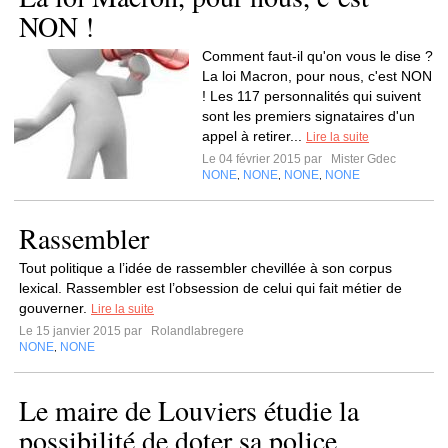
NON !
Comment faut-il qu'on vous le dise ?
La loi Macron, pour nous, c'est NON
! Les 117 personnalités qui suivent
sont les premiers signataires d'un
appel à retirer...
Lire la suite
Le 04 février 2015 par
Mister Gdec
NONE
NONE
NONE
NONE
,
,
,
Rassembler
Tout politique a l’idée de rassembler chevillée à son corpus
lexical. Rassembler est l’obsession de celui qui fait métier de
gouverner.
Lire la suite
Le 15 janvier 2015 par
Rolandlabregere
NONE
NONE
,
Le maire de Louviers étudie la
possibilité de doter sa police