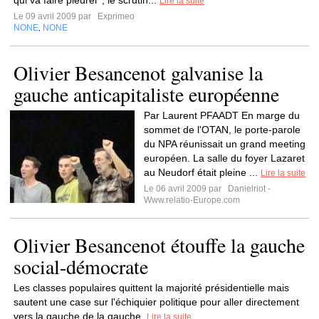
qui va faire pleurer", le scrutin...
Lire la suite
Le 09 avril 2009 par
Exprimeo
NONE
NONE
,
Olivier Besancenot galvanise la
gauche anticapitaliste européenne
Par Laurent PFAADT En marge du
sommet de l'OTAN, le porte-parole
du NPA réunissait un grand meeting
européen. La salle du foyer Lazaret
au Neudorf était pleine ...
Lire la suite
Le 06 avril 2009 par
Danielriot -
Www.relatio-Europe.com
Olivier Besancenot étouffe la gauche
social-démocrate
Les classes populaires quittent la majorité présidentielle mais
sautent une case sur l'échiquier politique pour aller directement
vers la gauche de la gauche.
Lire la suite