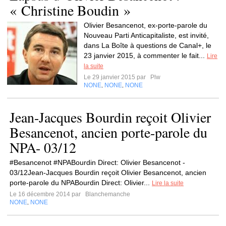
« Christine Boudin »
Olivier Besancenot, ex-porte-parole du
Nouveau Parti Anticapitaliste, est invité,
dans La Boîte à questions de Canal+, le
23 janvier 2015, à commenter le fait...
Lire
la suite
Le 29 janvier 2015 par
Plw
NONE
NONE
NONE
,
,
Jean-Jacques Bourdin reçoit Olivier
Besancenot, ancien porte-parole du
NPA- 03/12
#Besancenot #NPABourdin Direct: Olivier Besancenot -
03/12Jean-Jacques Bourdin reçoit Olivier Besancenot, ancien
porte-parole du NPABourdin Direct: Olivier...
Lire la suite
Le 16 décembre 2014 par
Blanchemanche
NONE
NONE
,