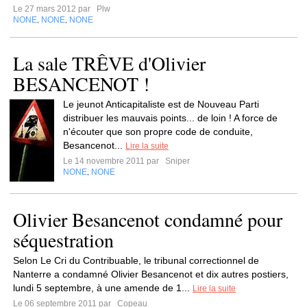
Le 27 mars 2012 par
Plw
NONE
NONE
NONE
,
,
La sale TRÊVE d'Olivier
BESANCENOT !
Le jeunot Anticapitaliste est de Nouveau Parti
distribuer les mauvais points... de loin ! A force de
n'écouter que son propre code de conduite,
Besancenot...
Lire la suite
Le 14 novembre 2011 par
Sniper
NONE
NONE
,
Olivier Besancenot condamné pour
séquestration
Selon Le Cri du Contribuable, le tribunal correctionnel de
Nanterre a condamné Olivier Besancenot et dix autres postiers,
lundi 5 septembre, à une amende de 1...
Lire la suite
Le 06 septembre 2011 par
Copeau