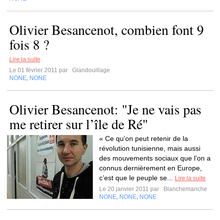
Olivier Besancenot, combien font 9
fois 8 ?
Lire la suite
Le 01 février 2011 par
Glandouillage
NONE
NONE
,
Olivier Besancenot: "Je ne vais pas
me retirer sur l’île de Ré"
« Ce qu’on peut retenir de la
révolution tunisienne, mais aussi
des mouvements sociaux que l’on a
connus dernièrement en Europe,
c’est que le peuple se...
Lire la suite
Le 20 janvier 2011 par
Blanchemanche
NONE
NONE
NONE
,
,