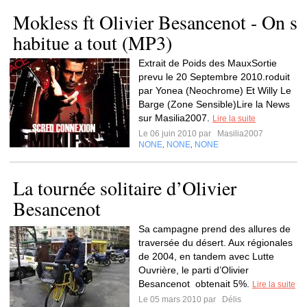
Mokless ft Olivier Besancenot - On s
habitue a tout (MP3)
Extrait de Poids des MauxSortie
prevu le 20 Septembre 2010.roduit
par Yonea (Neochrome) Et Willy Le
Barge (Zone Sensible)Lire la News
sur Masilia2007.
Lire la suite
Le 06 juin 2010 par
Masilia2007
NONE
NONE
NONE
,
,
La tournée solitaire d’Olivier
Besancenot
Sa campagne prend des allures de
traversée du désert. Aux régionales
de 2004, en tandem avec Lutte
Ouvrière, le parti d’Olivier
Besancenot obtenait 5%.
Lire la suite
Le 05 mars 2010 par
Délis