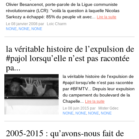
Olivier Besancenot, porte-parole de la Ligue communiste
révolutionnaire (LCR): "voilà la question à laquelle Nicolas
Sarkozy a échappé: 85% du peuple vit avec...
Lire la suite
Le 08 janvier 2008 par
Loic Charm
NONE
NONE
NONE
,
,
la véritable histoire de l’expulsion de
#pajol lorsqu’elle n’est pas racontée
pa...
la véritable histoire de l'expulsion de
#pajol lorsqu'elle n'est pas racontée
par #BFMTV... Depuis leur expulsion
du campement du boulevard de la
Chapelle...
Lire la suite
Le 08 juin 2015 par
Mister Gdec
NONE
NONE
NONE
NONE
,
,
,
2005-2015 : qu’avons-nous fait de