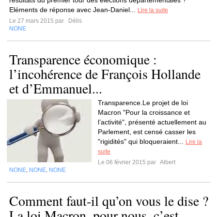
résultats du premier tour des élections départementales ?
Eléments de réponse avec Jean-Daniel...
Lire la suite
Le 27 mars 2015 par
Délis
NONE
Transparence économique :
l’incohérence de François Hollande
et d’Emmanuel...
Transparence.Le projet de loi
Macron "Pour la croissance et
l’activité", présenté actuellement au
Parlement, est censé casser les
"rigidités" qui bloqueraient...
Lire la
suite
Le 06 février 2015 par
Albert
NONE
NONE
NONE
,
,
Comment faut-il qu’on vous le dise ?
La loi Macron, pour nous, c’est