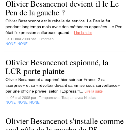
Olivier Besancenot devient-il le Le
Pen de la gauche ?
Olivier Besancenot est le rebelle de service. Le Pen le fut
pendant longtemps mais avec des méthodes opposées. Le Pen
était l'expression sulfureuse quand...
Lire la suite
Le 11 mai 2008 par
Exprimeo
NONE
NONE
,
Olivier Besancenot espionné, la
LCR porte plainte
Olivier Besancenot a exprimé hier soir sur France 2 sa
«surprise» et sa «révolte» devant sa «mise sous surveillance»
par une officine privée, selon l’Express.fr...
Lire la suite
Le 06 mai 2008 par
Torapamavoa Torapamavoa Nicolas
NONE
NONE
NONE
,
,
Olivier Besancenot s'installe comme
seul pôle de la gauche du PS