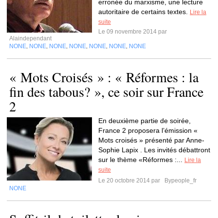
erronée du marxisme, une lecture
autoritaire de certains textes.
Lire la
suite
Le 09 novembre 2014 par
Alaindependant
NONE
NONE
NONE
NONE
NONE
NONE
NONE
,
,
,
,
,
,
« Mots Croisés » : « Réformes : la
fin des tabous? », ce soir sur France
2
En deuxième partie de soirée,
France 2 proposera l’émission «
Mots croisés » présenté par Anne-
Sophie Lapix . Les invités débattront
sur le thème «Réformes :...
Lire la
suite
Le 20 octobre 2014 par
Bypeople_fr
NONE