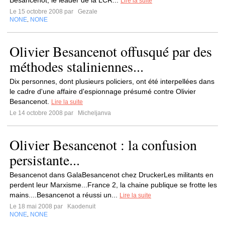
Besancenot, le leader de la LCR...
Lire la suite
Le 15 octobre 2008 par
Gezale
NONE
NONE
,
Olivier Besancenot offusqué par des
méthodes staliniennes...
Dix personnes, dont plusieurs policiers, ont été interpellées dans
le cadre d'une affaire d'espionnage présumé contre Olivier
Besancenot.
Lire la suite
Le 14 octobre 2008 par
Micheljanva
Olivier Besancenot : la confusion
persistante...
Besancenot dans GalaBesancenot chez DruckerLes militants en
perdent leur Marxisme...France 2, la chaine publique se frotte les
mains....Besancenot a réussi un...
Lire la suite
Le 18 mai 2008 par
Kaodenuit
NONE
NONE
,