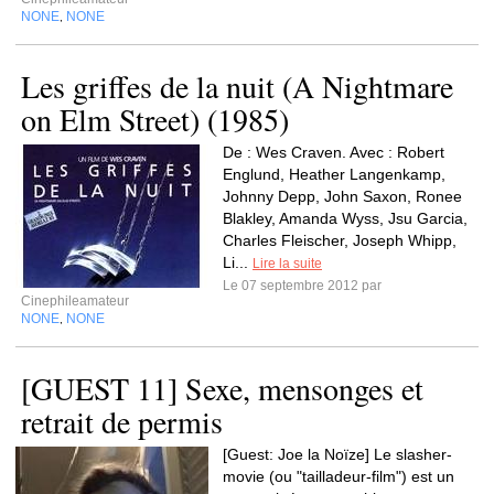
NONE
NONE
,
Les griffes de la nuit (A Nightmare
on Elm Street) (1985)
De : Wes Craven. Avec : Robert
Englund, Heather Langenkamp,
Johnny Depp, John Saxon, Ronee
Blakley, Amanda Wyss, Jsu Garcia,
Charles Fleischer, Joseph Whipp,
Li...
Lire la suite
Le 07 septembre 2012 par
Cinephileamateur
NONE
NONE
,
[GUEST 11] Sexe, mensonges et
retrait de permis
[Guest: Joe la Noïze] Le slasher-
movie (ou "tailladeur-film") est un