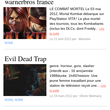
warnerbros france
LE COMBAT MORTEL Le 03 mai
2012, Mortal Kombat débarque sur
PlayStation VITA ! Le plus mortel
des tournois, tous les Kombattants
(inclus les DLCs, dont Freddy...
Lire
la suite
Le 21 avril 2012 par
Manuela
NONE
Evil Dead Trap
genre: horreur, gore, slasher
(interdit aux - 16 ans)année:
1988durée: 1h45l'histoire: Une
jeune femme travaillant pour une
station de télévision reçoit une...
Lire
la suite
Le 19 mars 2012 par
Olivier Walmacq
NONE
NONE
,