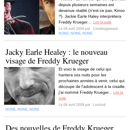
depuis plusieurs semaines est
devenue réalité (n'est-ce pas, Kinoo
?). Jackie Earle Haley interprétera
Freddy Krueger....
Lire la suite
Le 06 avril 2009 par
Cineblogywood
NONE
NONE
NONE
,
,
Jacky Earle Healey : le nouveau
visage de Freddy Krueger
Et voici le visage de celui qui
hantera vos nuits pour les
prochaines années à venir, celui qui
découpe de l'adolescent à la cisaille,
j'ai nommé Freddy Krueger...
Lire la
suite
Le 06 avril 2009 par
Loulouti
NONE
NONE
NONE
,
,
Des nouvelles de Freddy Krueger