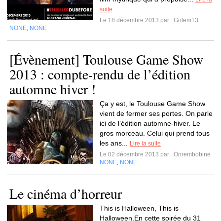
suite
Le 18 décembre 2013 par
Golem13
NONE
NONE
,
[Évènement] Toulouse Game Show
2013 : compte-rendu de l’édition
automne hiver !
Ça y est, le Toulouse Game Show
vient de fermer ses portes. On parle
ici de l’édition automne-hiver. Le
gros morceau. Celui qui prend tous
les ans...
Lire la suite
Le 02 décembre 2013 par
Onrembobine
NONE
NONE
,
Le cinéma d’horreur
This is Halloween, This is
Halloween.En cette soirée du 31