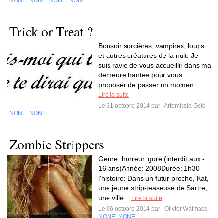
NONE
NONE
NONE
NONE
,
,
,
Trick or Treat ?
Bonsoir sorcières, vampires, loups
et autres créatures de la nuit. Je
suis ravie de vous accueillir dans ma
demeure hantée pour vous
proposer de passer un momen...
Lire la suite
Le 31 octobre 2014 par
Artemissia Gold
NONE
NONE
,
Zombie Strippers
Genre: horreur, gore (interdit aux -
16 ans)Année: 2008Durée: 1h30
l'histoire: Dans un futur proche, Kat,
une jeune strip-teaseuse de Sartre,
une ville...
Lire la suite
Le 06 octobre 2014 par
Olivier Walmacq
NONE
NONE
,