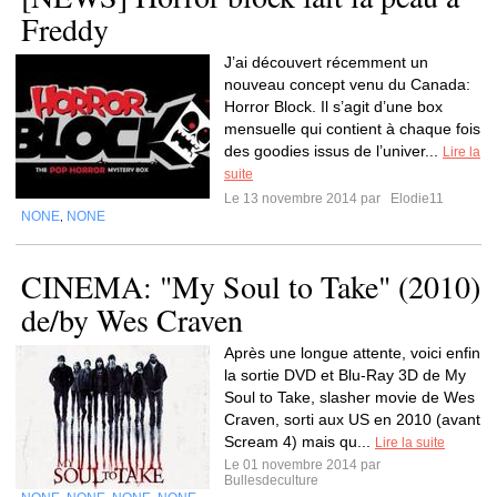
Freddy
J’ai découvert récemment un
nouveau concept venu du Canada:
Horror Block. Il s’agit d’une box
mensuelle qui contient à chaque fois
des goodies issus de l’univer...
Lire la
suite
Le 13 novembre 2014 par
Elodie11
NONE
NONE
,
CINEMA: "My Soul to Take" (2010)
de/by Wes Craven
Après une longue attente, voici enfin
la sortie DVD et Blu-Ray 3D de My
Soul to Take, slasher movie de Wes
Craven, sorti aux US en 2010 (avant
Scream 4) mais qu...
Lire la suite
Le 01 novembre 2014 par
Bullesdeculture