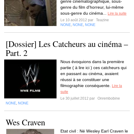
genre cinématographique, sous-
genre du film d'horreur, lui-même
sous-genre du cinéma...
Lire la suite
Le 10 août 2012 par
Teazine
NONE
NONE
NONE
,
,
[Dossier] Les Catcheurs au cinéma –
Part. 2
Nous évoquions dans la première
partie ( à lire ici ) ces catcheurs qui
en passant au cinéma, avaient
réussi à se constituer une
filmographie conséquente.
Lire la
suite
Le 30 juillet 2012 par
Onrembobine
NONE
NONE
,
Wes Craven
Etat civil : Né Wesley Earl Craven le