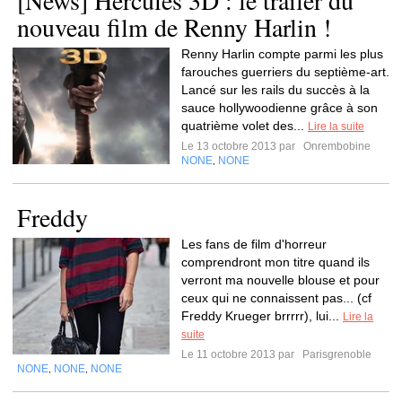
[News] Hercules 3D : le trailer du
nouveau film de Renny Harlin !
Renny Harlin compte parmi les plus
farouches guerriers du septième-art.
Lancé sur les rails du succès à la
sauce hollywoodienne grâce à son
quatrième volet des...
Lire la suite
Le 13 octobre 2013 par
Onrembobine
NONE
NONE
,
Freddy
Les fans de film d'horreur
comprendront mon titre quand ils
verront ma nouvelle blouse et pour
ceux qui ne connaissent pas... (cf
Freddy Krueger brrrrr), lui...
Lire la
suite
Le 11 octobre 2013 par
Parisgrenoble
NONE
NONE
NONE
,
,