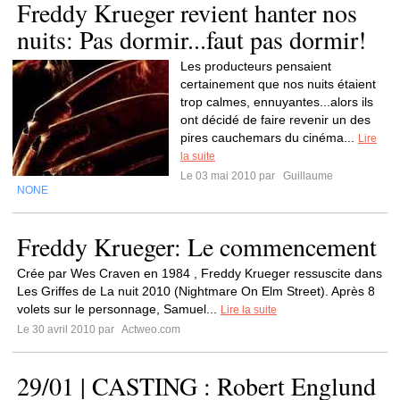
Freddy Krueger revient hanter nos
nuits: Pas dormir...faut pas dormir!
Les producteurs pensaient
certainement que nos nuits étaient
trop calmes, ennuyantes...alors ils
ont décidé de faire revenir un des
pires cauchemars du cinéma...
Lire
la suite
Le 03 mai 2010 par
Guillaume
NONE
Freddy Krueger: Le commencement
Crée par Wes Craven en 1984 , Freddy Krueger ressuscite dans
Les Griffes de La nuit 2010 (Nightmare On Elm Street). Après 8
volets sur le personnage, Samuel...
Lire la suite
Le 30 avril 2010 par
Actweo.com
29/01 | CASTING : Robert Englund