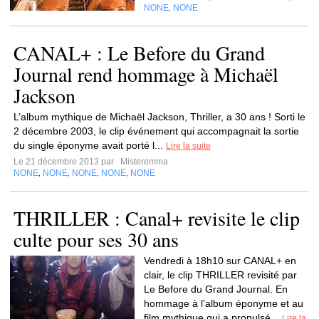
NONE
NONE
,
CANAL+ : Le Before du Grand
Journal rend hommage à Michaël
Jackson
L’album mythique de Michaël Jackson, Thriller, a 30 ans ! Sorti le
2 décembre 2003, le clip événement qui accompagnait la sortie
du single éponyme avait porté l...
Lire la suite
Le 21 décembre 2013 par
Misteremma
NONE
NONE
NONE
NONE
NONE
,
,
,
,
THRILLER : Canal+ revisite le clip
culte pour ses 30 ans
Vendredi à 18h10 sur CANAL+ en
clair, le clip THRILLER revisité par
Le Before du Grand Journal. En
hommage à l’album éponyme et au
film mythique qui a propulsé...
Lire la