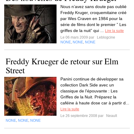
Nous n’avez sans doute pas oublié
Freddy Kruger, croquemitaine créé
par Wes Craven en 1984 pour la
série de films dont le premier ” Les
griffes de la nuit” qui ...
Lire la suite
Le 06 mars 2009 par
Leblogcine
NONE
NONE
NONE
,
,
Freddy Krueger de retour sur Elm
Street
Panini continue de développer sa
collection Dark Side avec un
classique de l'épouvante : Les
Griffes de la Nuit. Préparez la
caféine à haute dose car à partir d...
Lire la suite
Le 26 septembre 2008 par
Neault
NONE
NONE
NONE
,
,