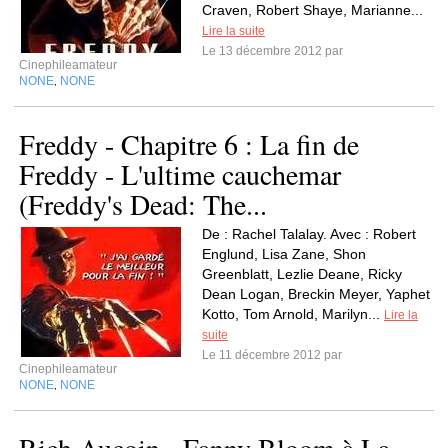
Craven, Robert Shaye, Marianne...
Lire la suite
Le 13 décembre 2012 par
Cinephileamateur
NONE
NONE
,
Freddy - Chapitre 6 : La fin de
Freddy - L'ultime cauchemar
(Freddy's Dead: The...
De : Rachel Talalay. Avec : Robert
Englund, Lisa Zane, Shon
Greenblatt, Lezlie Deane, Ricky
Dean Logan, Breckin Meyer, Yaphet
Kotto, Tom Arnold, Marilyn...
Lire la
suite
Le 11 décembre 2012 par
Cinephileamateur
NONE
NONE
,