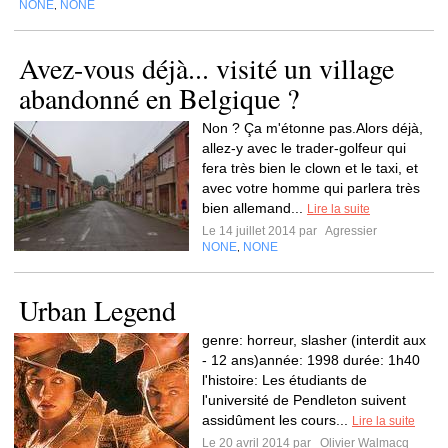
NONE
NONE
,
Avez-vous déjà... visité un village
abandonné en Belgique ?
Non ? Ça m'étonne pas.Alors déjà,
allez-y avec le trader-golfeur qui
fera très bien le clown et le taxi, et
avec votre homme qui parlera très
bien allemand...
Lire la suite
Le 14 juillet 2014 par
Agressier
NONE
NONE
,
Urban Legend
genre: horreur, slasher (interdit aux
- 12 ans)année: 1998 durée: 1h40
l'histoire: Les étudiants de
l'université de Pendleton suivent
assidûment les cours...
Lire la suite
Le 20 avril 2014 par
Olivier Walmacq