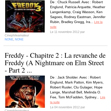
De : Chuck Russell. Avec : Robert
Englund, Patricia Arquette, Heather
Langenkamp, Craig Wasson, Ken
Sagoes, Rodney Eastman, Jennifer
Rubin, Bradley Gregg, Ira...
Lire la
suite
Le 11 novembre 2012 par
Cinephileamateur
NONE
NONE
,
Freddy - Chapitre 2 : La revanche de
Freddy (A Nightmare on Elm Street
- Part 2 ...
De : Jack Sholder. Avec : Robert
Englund, Mark Patton, Kim Myers,
Robert Rusler, Clu Gulager, Hope
Lange, Marshall Bell, Melinda O.
Fee, Tom McFadden, Sydney...
Lire
la suite
Le 04 novembre 2012 par
Cinephileamateur