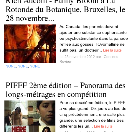
Rich Aucoin - Fanny Bloom à La
Rotonde du Botanique, Bruxelles, le
28 novembre...
Au Canada, les parents doivent
ajouter une substance euphorisante
ou psychostimulante dans la panade
refilée aux gosses, l'Ovomaltine ne
suffit pas, un docteur...
Lire la suite
Le 28 novembre 2012 par
Concerts-
Review
NONE
NONE
NONE
,
,
PIFFF 2ème édition – Panorama des
longs-métrages en compétition
Pour sa deuxième édition, le PIFFF
a vu plus grand. Dix jours au lieu de
cinq précédemment, une salle plus
grande, une sélection de films très
différents les un...
Lire la suite