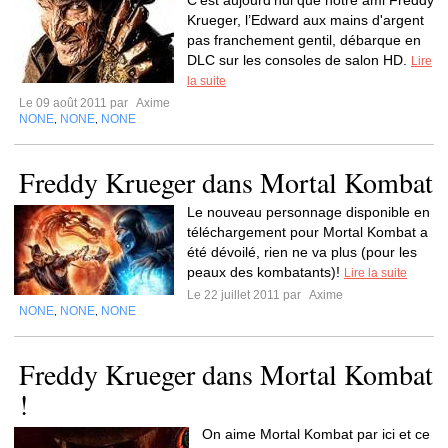
C'est aujourd'hui que notre ami Freddy
Krueger, l’Edward aux mains d'argent
pas franchement gentil, débarque en
DLC sur les consoles de salon HD.
Lire
la suite
Le 09 août 2011 par
Axime
NONE
NONE
NONE
,
,
Freddy Krueger dans Mortal Kombat
Le nouveau personnage disponible en
téléchargement pour Mortal Kombat a
été dévoilé, rien ne va plus (pour les
peaux des kombatants)!
Lire la suite
Le 22 juillet 2011 par
Axime
NONE
NONE
NONE
,
,
Freddy Krueger dans Mortal Kombat
!
On aime Mortal Kombat par ici et ce