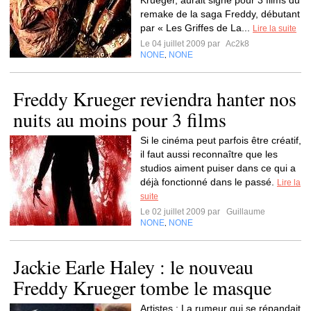
Krueger, aurait signé pour 3 films du
remake de la saga Freddy, débutant
par « Les Griffes de La...
Lire la suite
Le 04 juillet 2009 par
Ac2k8
NONE
NONE
,
Freddy Krueger reviendra hanter nos
nuits au moins pour 3 films
Si le cinéma peut parfois être créatif,
il faut aussi reconnaître que les
studios aiment puiser dans ce qui a
déjà fonctionné dans le passé.
Lire la
suite
Le 02 juillet 2009 par
Guillaume
NONE
NONE
,
Jackie Earle Haley : le nouveau
Freddy Krueger tombe le masque
Artistes : La rumeur qui se répandait