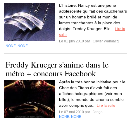
L'histoire: Nancy est une jeune
adolescente qui fait des cauchemars
sur un homme brûlé et muni de
lames tranchantes à la place des
doigts: Freddy Krueger. Elle...
Lire la
suite
Le 01 juin 2010 par
Olivier Walmacq
NONE
NONE
,
Freddy Krueger s'anime dans le
métro + concours Facebook
Après la très bonne initiative pour le
Choc des Titans d'avoir fait des
affiches holographiques (voir mon
billet), le monde du cinéma semble
avoir compris que...
Lire la suite
Le 07 mai 2010 par
Jango
NONE
NONE
,