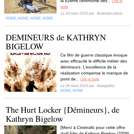
la 82ème cérémonie des...
Lire la
suite
Le 19 mars 2010 par
Bullesdeculture
NONE
NONE
NONE
NONE
,
,
,
DEMINEURS de KATHRYN
BIGELOW
Ce film de guerre classique évoque
avec efficacité le difficile métier des
démineurs. L’excellence de la
réalisation compense le manque de
point de...
Lire la suite
Le 08 mars 2010 par
Abarguillet
NONE
NONE
,
The Hurt Locker {Démineurs}, de
Kathryn Bigelow
[Merci à Cinetrafic pour cette offre
dvd] Film de Kathryn Bigelow (2009)