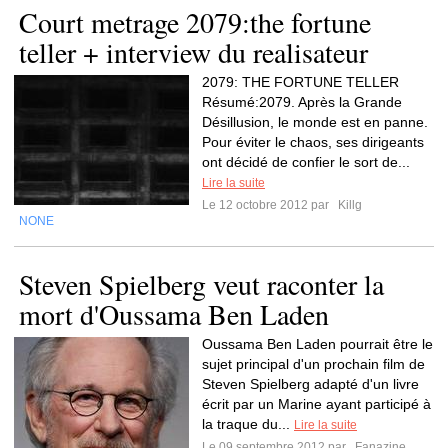
Court metrage 2079:the fortune
teller + interview du realisateur
2079: THE FORTUNE TELLER
Résumé:2079. Après la Grande
Désillusion, le monde est en panne.
Pour éviter le chaos, ses dirigeants
ont décidé de confier le sort de...
Lire la suite
Le 12 octobre 2012 par
Killg
NONE
Steven Spielberg veut raconter la
mort d'Oussama Ben Laden
Oussama Ben Laden pourrait être le
sujet principal d'un prochain film de
Steven Spielberg adapté d'un livre
écrit par un Marine ayant participé à
la traque du...
Lire la suite
Le 09 septembre 2012 par
Fanazine