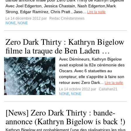
Bande annonce finale pour Zero Dark Thirty de Kathryn Bigelow
Avec Joel Edgerton, Jessica Chastain, Nash Edgerton,Mark
Strong, Edgar Ramírez, Chris Pratt , Jaso...
Lire la suite
Le 14 décembre 2012 par
Redac Cinéstarsnews
NONE
NONE
,
Zero Dark Thirty : Kathryn Bigelow
filme la traque de Ben Laden …
Avec Démineurs, Kathryn Bigelow
avait explosé la 82e cérémonie des
Oscars. Avec 6 statuettes au
compteur, elle s'apprête à faire son
retour avec Zero Dark...
Lire la suite
Le 14 octobre 2012 par
Callahan21
NONE
NONE
,
[News] Zero Dark Thirty : bande-
annonce (Kathryn Bigelow is back !)
Kathryn Bigelow est probablement l’une des réalisatrices les plus