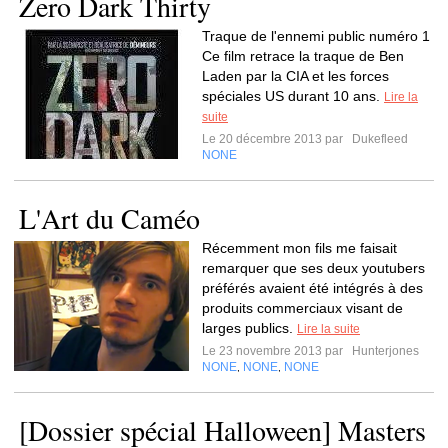
Zero Dark Thirty
Traque de l'ennemi public numéro 1
Ce film retrace la traque de Ben
Laden par la CIA et les forces
spéciales US durant 10 ans.
Lire la
suite
Le 20 décembre 2013 par
Dukefleed
NONE
L'Art du Caméo
Récemment mon fils me faisait
remarquer que ses deux youtubers
préférés avaient été intégrés à des
produits commerciaux visant de
larges publics.
Lire la suite
Le 23 novembre 2013 par
Hunterjones
NONE
NONE
NONE
,
,
[Dossier spécial Halloween] Masters