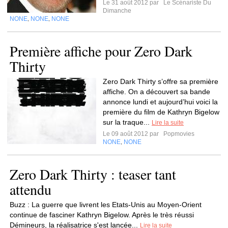
Le 31 août 2012 par
Le Scénariste Du
Dimanche
NONE
NONE
NONE
,
,
Première affiche pour Zero Dark
Thirty
Zero Dark Thirty s’offre sa première
affiche. On a découvert sa bande
annonce lundi et aujourd’hui voici la
première du film de Kathryn Bigelow
sur la traque...
Lire la suite
Le 09 août 2012 par
Popmovies
NONE
NONE
,
Zero Dark Thirty : teaser tant
attendu
Buzz : La guerre que livrent les Etats-Unis au Moyen-Orient
continue de fasciner Kathryn Bigelow. Après le très réussi
Démineurs, la réalisatrice s'est lancée...
Lire la suite