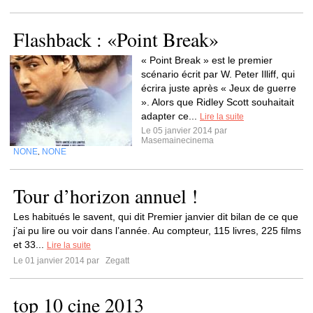
Flashback : «Point Break»
« Point Break » est le premier
scénario écrit par W. Peter Illiff, qui
écrira juste après « Jeux de guerre
». Alors que Ridley Scott souhaitait
adapter ce...
Lire la suite
Le 05 janvier 2014 par
Masemainecinema
NONE
NONE
,
Tour d’horizon annuel !
Les habitués le savent, qui dit Premier janvier dit bilan de ce que
j’ai pu lire ou voir dans l’année. Au compteur, 115 livres, 225 films
et 33...
Lire la suite
Le 01 janvier 2014 par
Zegatt
top 10 cine 2013