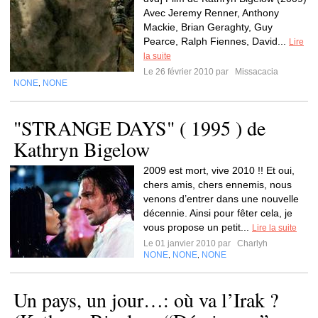
Avec Jeremy Renner, Anthony
Mackie, Brian Geraghty, Guy
Pearce, Ralph Fiennes, David...
Lire
la suite
Le 26 février 2010 par
Missacacia
NONE
NONE
,
"STRANGE DAYS" ( 1995 ) de
Kathryn Bigelow
2009 est mort, vive 2010 !! Et oui,
chers amis, chers ennemis, nous
venons d’entrer dans une nouvelle
décennie. Ainsi pour fêter cela, je
vous propose un petit...
Lire la suite
Le 01 janvier 2010 par
Charlyh
NONE
NONE
NONE
,
,
Un pays, un jour…: où va l’Irak ?