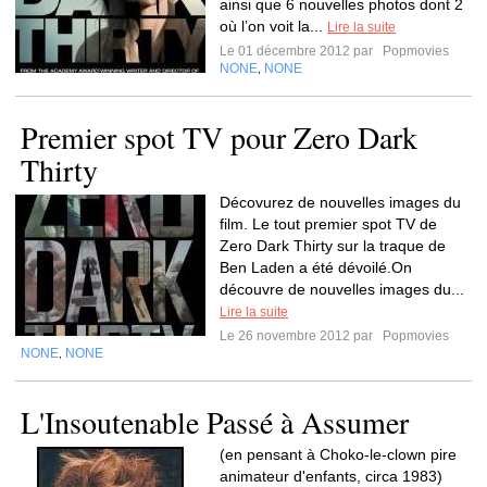
ainsi que 6 nouvelles photos dont 2
où l’on voit la...
Lire la suite
Le 01 décembre 2012 par
Popmovies
NONE
NONE
,
Premier spot TV pour Zero Dark
Thirty
Décovurez de nouvelles images du
film. Le tout premier spot TV de
Zero Dark Thirty sur la traque de
Ben Laden a été dévoilé.On
découvre de nouvelles images du...
Lire la suite
Le 26 novembre 2012 par
Popmovies
NONE
NONE
,
L'Insoutenable Passé à Assumer
(en pensant à Choko-le-clown pire
animateur d'enfants, circa 1983)