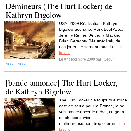
Démineurs (The Hurt Locker) de
Kathryn Bigelow
USA, 2009 Réalisation: Kathryn
Bigelow Scénario: Mark Boal Avec:
Jeremy Renner, Anthony Mackie,
Brian Geraghty Résumé: Irak, de
nos jours. Le sergent machin...
Lire
la suite
Le 07 septembre 2009 par
Geouf
NONE
NONE
,
[bande-annonce] The Hurt Locker,
de Kathryn Bigelow
The Hurt Locker n'a toujours aucune
date de sortie pour la France, je ne
vais pas relancer le débat, ce genre
de choses devient
malheureusement trop courant.
Lire
la suite