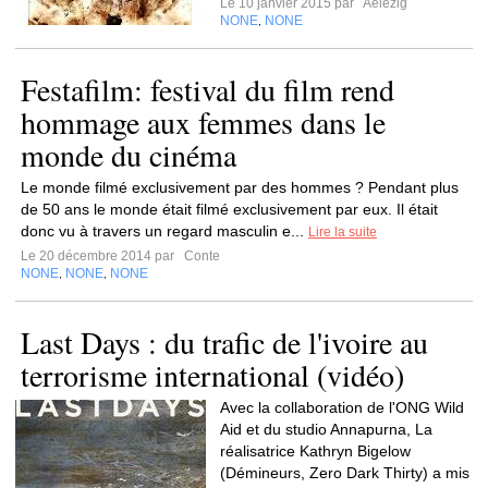
Le 10 janvier 2015 par
Aelezig
NONE
NONE
,
Festafilm: festival du film rend
hommage aux femmes dans le
monde du cinéma
Le monde filmé exclusivement par des hommes ? Pendant plus
de 50 ans le monde était filmé exclusivement par eux. Il était
donc vu à travers un regard masculin e...
Lire la suite
Le 20 décembre 2014 par
Conte
NONE
NONE
NONE
,
,
Last Days : du trafic de l'ivoire au
terrorisme international (vidéo)
Avec la collaboration de l'ONG Wild
Aid et du studio Annapurna, La
réalisatrice Kathryn Bigelow
(Démineurs, Zero Dark Thirty) a mis