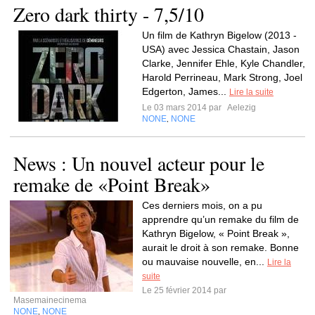
Zero dark thirty - 7,5/10
Un film de Kathryn Bigelow (2013 -
USA) avec Jessica Chastain, Jason
Clarke, Jennifer Ehle, Kyle Chandler,
Harold Perrineau, Mark Strong, Joel
Edgerton, James...
Lire la suite
Le 03 mars 2014 par
Aelezig
NONE
NONE
,
News : Un nouvel acteur pour le
remake de «Point Break»
Ces derniers mois, on a pu
apprendre qu’un remake du film de
Kathryn Bigelow, « Point Break »,
aurait le droit à son remake. Bonne
ou mauvaise nouvelle, en...
Lire la
suite
Le 25 février 2014 par
Masemainecinema
NONE
NONE
,