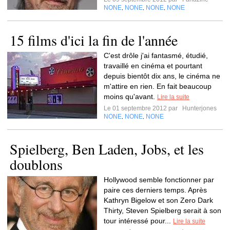
NONE
NONE
NONE
NONE
,
,
,
15 films d'ici la fin de l'année
C'est drôle j'ai fantasmé, étudié,
travaillé en cinéma et pourtant
depuis bientôt dix ans, le cinéma ne
m'attire en rien. En fait beaucoup
moins qu'avant.
Lire la suite
Le 01 septembre 2012 par
Hunterjones
NONE
NONE
NONE
,
,
Spielberg, Ben Laden, Jobs, et les
doublons
Hollywood semble fonctionner par
paire ces derniers temps. Après
Kathryn Bigelow et son Zero Dark
Thirty, Steven Spielberg serait à son
tour intéressé pour...
Lire la suite