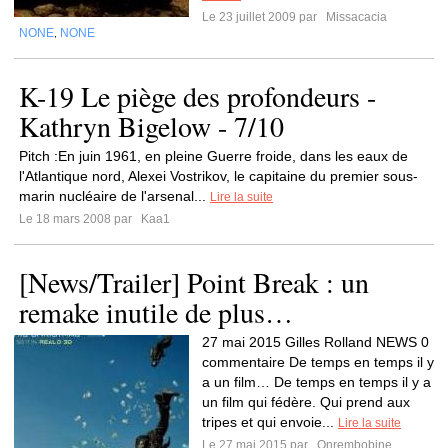
Le 23 juillet 2009 par
Missacacia
NONE
NONE
,
K-19 Le piège des profondeurs -
Kathryn Bigelow - 7/10
Pitch :En juin 1961, en pleine Guerre froide, dans les eaux de
l'Atlantique nord, Alexei Vostrikov, le capitaine du premier sous-
marin nucléaire de l'arsenal...
Lire la suite
Le 18 mars 2008 par
Kaa1
[News/Trailer] Point Break : un
remake inutile de plus…
27 mai 2015 Gilles Rolland NEWS 0
commentaire De temps en temps il y
a un film… De temps en temps il y a
un film qui fédère. Qui prend aux
tripes et qui envoie...
Lire la suite
Le 27 mai 2015 par
Onrembobine