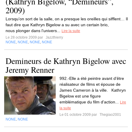
(Kathryn Bigelow, “Démineurs”,
2009)
Lorsqu’on sort de la salle, on a presque les oreilles qui sifflent… Il
faut dire que Kathryn Bigelow a su avec un certain brio,
nous plonger dans l’univers...
Lire la suite
Le 28 octobre 2009 par
Jazzthierry
NONE
NONE
NONE
NONE
,
,
,
Demineurs de Kathryn Bigelow avec
Jeremy Renner
992.-Elle a été peintre avant d'être
réalisateur de films et épouse de
James Cameron à la ville. Kathryn
Bigelow est une figure
emblématique du film d'action...
Lire
la suite
Le 01 octobre 2009 par
Thegiao2001
NONE
NONE
,