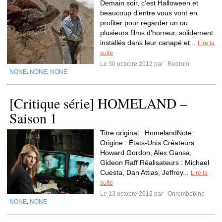
Demain soir, c’est Halloween et
beaucoup d’entre vous vont en
profiter pour regarder un ou
plusieurs films d’horreur, solidement
installés dans leur canapé et...
Lire la
suite
Le 30 octobre 2012 par
Redrum
NONE
NONE
NONE
,
,
[Critique série] HOMELAND –
Saison 1
Titre original : HomelandNote:
Origine : États-Unis Créateurs :
Howard Gordon, Alex Gansa,
Gideon Raff Réalisateurs : Michael
Cuesta, Dan Attias, Jeffrey...
Lire la
suite
Le 13 octobre 2012 par
Onrembobine
NONE
NONE
,