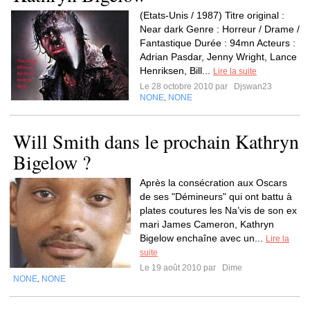
(Etats-Unis / 1987) Titre original :
Near dark Genre : Horreur / Drame /
Fantastique Durée : 94mn Acteurs :
Adrian Pasdar, Jenny Wright, Lance
Henriksen, Bill...
Lire la suite
Le 28 octobre 2010 par
Djswan23
NONE
NONE
,
Will Smith dans le prochain Kathryn
Bigelow ?
Après la consécration aux Oscars
de ses "Démineurs" qui ont battu à
plates coutures les Na’vis de son ex
mari James Cameron, Kathryn
Bigelow enchaîne avec un...
Lire la
suite
Le 19 août 2010 par
Dime
NONE
NONE
,