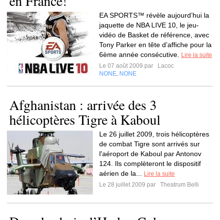
en France!
EA SPORTS™ révèle aujourd’hui la
jaquette de NBA LIVE 10, le jeu-
vidéo de Basket de référence, avec
Tony Parker en tête d’affiche pour la
6ème année consécutive.
Lire la suite
Le 07 août 2009 par
Lacoc
NONE
NONE
,
Afghanistan : arrivée des 3
hélicoptères Tigre à Kaboul
Le 26 juillet 2009, trois hélicoptères
de combat Tigre sont arrivés sur
l'aéroport de Kaboul par Antonov
124. Ils complèteront le dispositif
aérien de la...
Lire la suite
Le 28 juillet 2009 par
Theatrum Belli