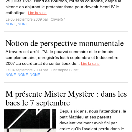
25 juillet 1593. Henri de Bourbon, roi sans couronne, gagne la
sienne en abjurant le protestantisme pour devenir Henri IV le
cathoilique.
Lire la suite
Le 05 septembre 2009 par
Olivier57
NONE
NONE
,
Notion de perspective monumentale
A travers cet arrêt : "Vu le pourvoi sommaire et le mémoire
complémentaire, enregistrés les 5 septembre et 5 décembre
2007 au secrétariat du contentieux du...
Lire la suite
Le 04 septembre 2009 par
Christophe Buffet
NONE
NONE
NONE
,
,
M présente Mister Mystère : dans les
bacs le 7 septembre
Depuis six ans, nous l'attendions, le
petit Mathieu et ses parents
devaient vraiment avoir fini par
croire qu'ils l'avaient perdu dans le