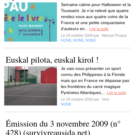
Semaine calme pour Halloween et la
Toussaint. Je n’ai relevé que quatre
rendez-vous aux quatre coins de la
France et une petite cinquantaine
d’auteurs en...
Lire la suite
Le 29 octobre 2009 par
Manuel Picaud
NONE
NONE
NONE
,
,
Euskal pilota, euskal kirol !
Je vais vous présenter un sport
connu des Philippines à la Floride
mais qui en France ne dépasse pas
les frontières du carré magique
Pyrénées Atlantiques,...
Lire la suite
Le 29 octobre 2009 par
Vinz
NONE
Émission du 3 novembre 2009 (n°
428) (survivreausida.net)