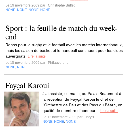
Le 19 novembre 2009 par
Christophe Buffet
NONE
NONE
NONE
NONE
,
,
,
Sport : la feuille de match du week-
end
Repos pour le rugby et le football avec les matchs internationaux,
mais les saison de basket et le handball continuent pour les clubs
auvergnats.
Lire la suite
Le 15 novembre 2009 par
Philauvergne
NONE
NONE
,
Fayçal Karoui
J’ai assisté, ce matin, au Palais Beaumont à
la réception de Fayçal Karoui le chef de
l’Orchestre de Pau et des Pays du Béarn, en
qualité de membre d’honneur...
Lire la suite
Le 12 novembre 2009 par
Jpryf1
NONE
NONE
NONE
,
,