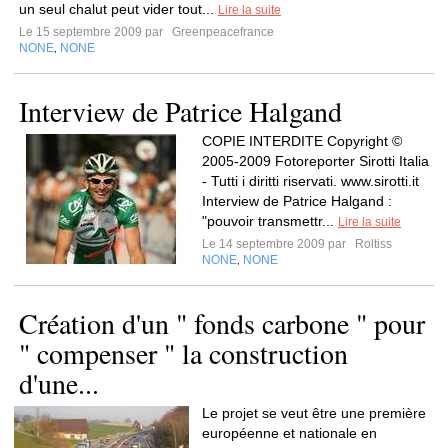
un seul chalut peut vider tout...
Lire la suite
Le 15 septembre 2009 par
Greenpeacefrance
NONE
NONE
,
Interview de Patrice Halgand
COPIE INTERDITE Copyright ©
2005-2009 Fotoreporter Sirotti Italia
- Tutti i diritti riservati. www.sirotti.it
Interview de Patrice Halgand :
"pouvoir transmettr...
Lire la suite
Le 14 septembre 2009 par
Roltiss
NONE
NONE
,
Création d'un " fonds carbone " pour
" compenser " la construction
d'une...
Le projet se veut être une première
européenne et nationale en