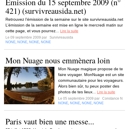
Émission du 15 septembre 2009 (n°
421) (survivreausida.net)
Retrouvez l’émission de la semaine sur le site survivreausida.net
L’émission de la semaine est mise en ligne le mercredi matin sur
cette page, et vous pourrez...
Lire la suite
Le 09 septembre 2009 par
Survivreausida
NONE
NONE
NONE
NONE
,
,
,
Mon Nuage nous emmènera loin
Mon Nuage magique propose de te
faire voyager. MonNuage est un site
communautaire pour les voyageurs.
Alors bien sûr, tu peux poster des
photos de tes lieux...
Lire la suite
Le 05 septembre 2009 par
Constance N
NONE
NONE
NONE
NONE
,
,
,
Paris vaut bien une messe...