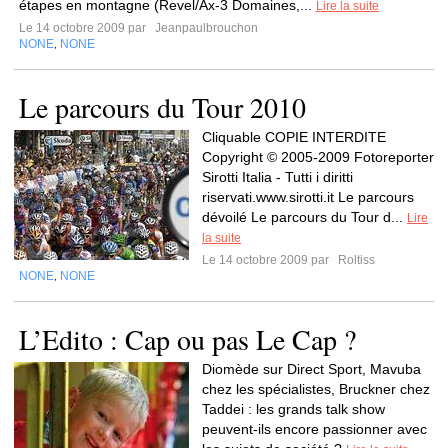
étapes en montagne (Revel/Ax-3 Domaines,...
Lire la suite
Le 14 octobre 2009 par
Jeanpaulbrouchon
NONE
NONE
,
Le parcours du Tour 2010
Cliquable COPIE INTERDITE
Copyright © 2005-2009 Fotoreporter
Sirotti Italia - Tutti i diritti
riservati.www.sirotti.it Le parcours
dévoilé Le parcours du Tour d...
Lire
la suite
Le 14 octobre 2009 par
Roltiss
NONE
NONE
,
L’Edito : Cap ou pas Le Cap ?
Diomède sur Direct Sport, Mavuba
chez les spécialistes, Bruckner chez
Taddei : les grands talk show
peuvent-ils encore passionner avec