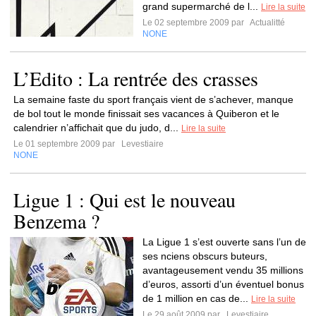
grand supermarché de l...
Lire la suite
Le 02 septembre 2009 par
Actualitté
NONE
L’Edito : La rentrée des crasses
La semaine faste du sport français vient de s’achever, manque
de bol tout le monde finissait ses vacances à Quiberon et le
calendrier n’affichait que du judo, d...
Lire la suite
Le 01 septembre 2009 par
Levestiaire
NONE
Ligue 1 : Qui est le nouveau
Benzema ?
La Ligue 1 s’est ouverte sans l’un de
ses nciens obscurs buteurs,
avantageusement vendu 35 millions
d’euros, assorti d’un éventuel bonus
de 1 million en cas de...
Lire la suite
Le 29 août 2009 par
Levestiaire