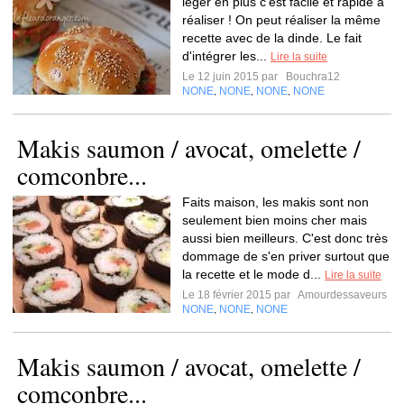
leger en plus c'est facile et rapide à
réaliser ! On peut réaliser la même
recette avec de la dinde. Le fait
d'intégrer les...
Lire la suite
Le 12 juin 2015 par
Bouchra12
NONE
NONE
NONE
NONE
,
,
,
Makis saumon / avocat, omelette /
comconbre...
Faits maison, les makis sont non
seulement bien moins cher mais
aussi bien meilleurs. C'est donc très
dommage de s'en priver surtout que
la recette et le mode d...
Lire la suite
Le 18 février 2015 par
Amourdessaveurs
NONE
NONE
NONE
,
,
Makis saumon / avocat, omelette /
comconbre...