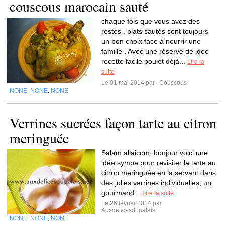
couscous marocain sauté
chaque fois que vous avez des
restes , plats sautés sont toujours
un bon choix face à nourrir une
famille . Avec une réserve de idee
recette facile poulet déjà...
Lire la
suite
Le 01 mai 2014 par
Couscous
NONE
NONE
NONE
,
,
Verrines sucrées façon tarte au citron
meringuée
Salam allaicom, bonjour voici une
idée sympa pour revisiter la tarte au
citron meringuée en la servant dans
des jolies verrines individuelles, un
gourmand...
Lire la suite
Le 26 février 2014 par
Auxdelicesdupalais
NONE
NONE
NONE
,
,