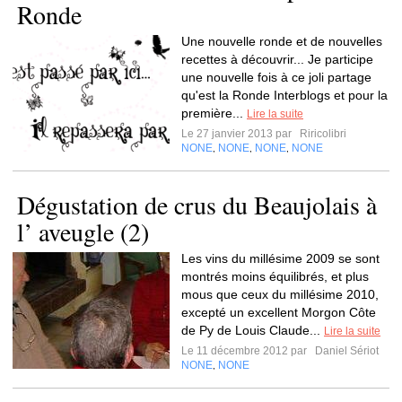
Ronde
Une nouvelle ronde et de nouvelles
recettes à découvrir... Je participe
une nouvelle fois à ce joli partage
qu'est la Ronde Interblogs et pour la
première...
Lire la suite
Le 27 janvier 2013 par
Riricolibri
NONE
NONE
NONE
NONE
,
,
,
Dégustation de crus du Beaujolais à
l’ aveugle (2)
Les vins du millésime 2009 se sont
montrés moins équilibrés, et plus
mous que ceux du millésime 2010,
excepté un excellent Morgon Côte
de Py de Louis Claude...
Lire la suite
Le 11 décembre 2012 par
Daniel Sériot
NONE
NONE
,