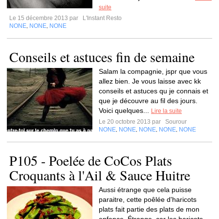
suite
Le 15 décembre 2013 par
L'Instant Resto
NONE
NONE
NONE
,
,
Conseils et astuces fin de semaine
Salam la compagnie, jspr que vous
allez bien. Je vous laisse avec kk
conseils et astuces qu je connais et
que je découvre au fil des jours.
Voici quelques...
Lire la suite
Le 20 octobre 2013 par
Sourour
NONE
NONE
NONE
NONE
NONE
,
,
,
,
P105 - Poelée de CoCos Plats
Croquants à l'Ail & Sauce Huitre
Aussi étrange que cela puisse
paraitre, cette poêlée d'haricots
plats fait partie des plats de mon