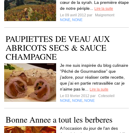
cœur de la syrah. La première étape
de notre périple...
Lire la suite
Le 09 avril 2012 par
Maigremont
NONE
NONE
,
PAUPIETTES DE VEAU AUX
ABRICOTS SECS & SAUCE
CHAMPAGNE
Je me suis inspirée du blog culinaire
”Pêché de Gourmandise” que
j’adore, pour réaliser cette recette,
que j’ai en partie retravaillée car je
n’aime pas le...
Lire la suite
Le 03 février 2012 par
Cotesoleil
NONE
NONE
NONE
,
,
Bonne Annee a tout les berberes
A l'occasion du jour de l'an des