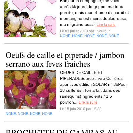
Bonjour la compagnie, me voici
après kk jours de grippe, ma toux
persite, mais mon rhume disparait et
mon angine est moins douloureuse,
ma migraine aussi.
Lire la suite
Le 03 juillet 2010 par
Sourour
NONE
NONE
NONE
NONE
NONE
,
,
,
,
Oeufs de caille et piperade / jambon
serrano aux feves fraiches
OEUFS DE CAILLE ET
PIPERADESource : livre Cuillères
apéritives édition SOLAR n° 3bPour
18 cuillères : (on a fait dans des
ramequins)Ingrédients / 1,5
poivron...
Lire la suite
Le 15 juin 2010 par
Sl88
NONE
NONE
NONE
NONE
,
,
,
BROCHETTE DE GAMBAS AU