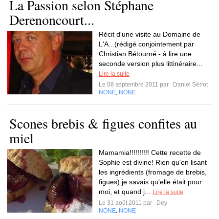
La Passion selon Stéphane
Derenoncourt...
Récit d'une visite au Domaine de
L'A...(rédigé conjointement par
Christian Bétourné - à lire une
seconde version plus littinéraire...
Lire la suite
Le 08 septembre 2011 par
Daniel Sériot
NONE
NONE
,
Scones brebis & figues confites au
miel
Mamamia!!!!!!!!!! Cette recette de
Sophie est divine! Rien qu'en lisant
les ingrédients (fromage de brebis,
figues) je savais qu'elle était pour
moi, et quand j...
Lire la suite
Le 31 août 2011 par
Dey
NONE
NONE
,