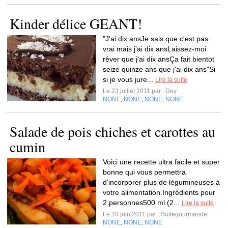
Kinder délice GEANT!
"J'ai dix ansJe sais que c'est pas
vrai mais j'ai dix ansLaissez-moi
rêver que j'ai dix ansÇa fait bientot
seize quinze ans que j'ai dix ans"Si
si je vous jure...
Lire la suite
Le 23 juillet 2011 par
Dey
NONE
NONE
NONE
NONE
,
,
,
Salade de pois chiches et carottes au
cumin
Voici une recette ultra facile et super
bonne qui vous permettra
d'incorporer plus de légumineuses à
votre alimentation.Ingrédients pour
2 personnes500 ml (2...
Lire la suite
Le 10 juin 2011 par
Suitegourmande
NONE
NONE
NONE
,
,