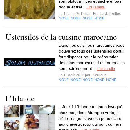
sont plutôt minces et sèche et pas
dodue et frai...
Lire la suite
Le 16 août 2012 par
Bombaybruxelles
NONE
NONE
NONE
NONE
,
,
,
Ustensiles de la cuisine marocaine
Dans nos cuisines marocaines vous
trouverez tous ces ustensiles dont il
faut disposer pour la préparation
des plats marocains. Les marocains
sont extrêmement...
Lire la suite
Le 11 août 2012 par
Sourour
NONE
NONE
NONE
NONE
NONE
,
,
,
,
L’Irlande
– Jour 1 L'Irlande toujours invoqué
chez moi, des pâturages verts, le
trèfle, les gens avec la peau claire,
aux cheveux roux qui sont connus