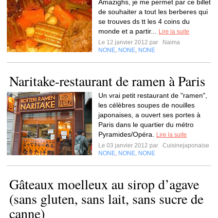
Amazighs, je me permet par ce billet
de souhaiter a tout les berberes qui
se trouves ds tt les 4 coins du
monde et a partir...
Lire la suite
Le 12 janvier 2012 par
Naima
NONE
NONE
NONE
,
,
Naritake-restaurant de ramen à Paris
Un vrai petit restaurant de "ramen",
les célèbres soupes de nouilles
japonaises, a ouvert ses portes à
Paris dans le quartier du métro
Pyramides/Opéra.
Lire la suite
Le 03 janvier 2012 par
Cuisinejaponaise
NONE
NONE
NONE
,
,
Gâteaux moelleux au sirop d’agave
(sans gluten, sans lait, sans sucre de
canne)