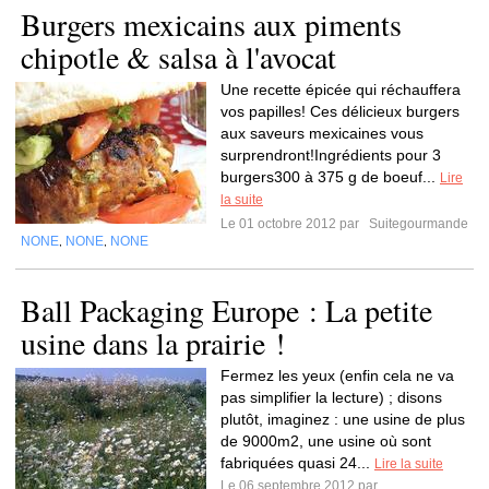
Burgers mexicains aux piments
chipotle & salsa à l'avocat
Une recette épicée qui réchauffera
vos papilles! Ces délicieux burgers
aux saveurs mexicaines vous
surprendront!Ingrédients pour 3
burgers300 à 375 g de boeuf...
Lire
la suite
Le 01 octobre 2012 par
Suitegourmande
NONE
NONE
NONE
,
,
Ball Packaging Europe : La petite
usine dans la prairie !
Fermez les yeux (enfin cela ne va
pas simplifier la lecture) ; disons
plutôt, imaginez : une usine de plus
de 9000m2, une usine où sont
fabriquées quasi 24...
Lire la suite
Le 06 septembre 2012 par