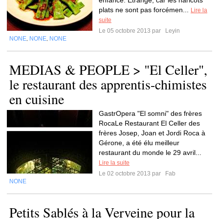
enfance. Étrange, car les haricots
plats ne sont pas forcémen...
Lire la
suite
Le 05 octobre 2013 par
Leyin
NONE
NONE
NONE
,
,
MEDIAS & PEOPLE > "El Celler",
le restaurant des apprentis-chimistes
en cuisine
GastrOpera "El somni" des frères
RocaLe Restaurant El Celler des
frères Josep, Joan et Jordi Roca à
Gérone, a été élu meilleur
restaurant du monde le 29 avril...
Lire la suite
Le 02 octobre 2013 par
Fab
NONE
Petits Sablés à la Verveine pour la