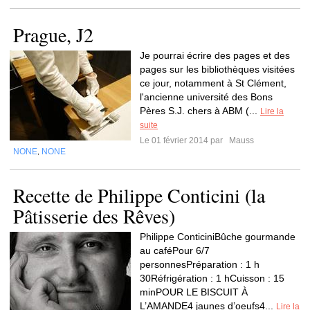
Prague, J2
Je pourrai écrire des pages et des
pages sur les bibliothèques visitées
ce jour, notamment à St Clément,
l'ancienne université des Bons
Pères S.J. chers à ABM (...
Lire la
suite
Le 01 février 2014 par
Mauss
NONE
NONE
,
Recette de Philippe Conticini (la
Pâtisserie des Rêves)
Philippe ConticiniBûche gourmande
au caféPour 6/7
personnesPréparation : 1 h
30Réfrigération : 1 hCuisson : 15
minPOUR LE BISCUIT À
L’AMANDE4 jaunes d’oeufs4...
Lire la