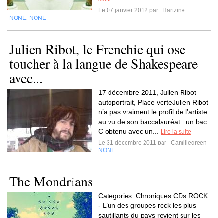
Le 07 janvier 2012 par
Hartzine
NONE
NONE
,
Julien Ribot, le Frenchie qui ose
toucher à la langue de Shakespeare
avec...
17 décembre 2011, Julien Ribot
autoportrait, Place verteJulien Ribot
n’a pas vraiment le profil de l’artiste
au vu de son baccalauréat : un bac
C obtenu avec un...
Lire la suite
Le 31 décembre 2011 par
Camillegreen
NONE
The Mondrians
Categories: Chroniques CDs ROCK
- L’un des groupes rock les plus
sautillants du pays revient sur les