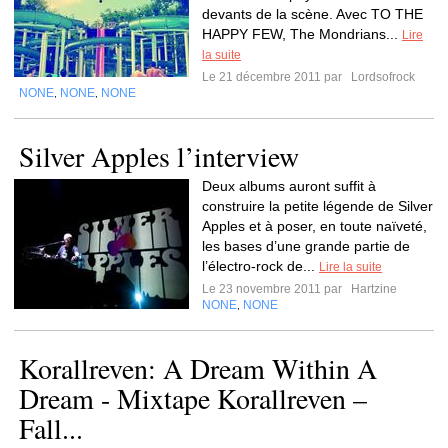
devants de la scène. Avec TO THE
HAPPY FEW, The Mondrians...
Lire
la suite
Le 21 décembre 2011 par
Lordsofrock
NONE
NONE
NONE
,
,
Silver Apples l’interview
Deux albums auront suffit à
construire la petite légende de Silver
Apples et à poser, en toute naïveté,
les bases d’une grande partie de
l’électro-rock de...
Lire la suite
Le 23 novembre 2011 par
Hartzine
NONE
NONE
,
Korallreven: A Dream Within A
Dream - Mixtape Korallreven –
Fall...