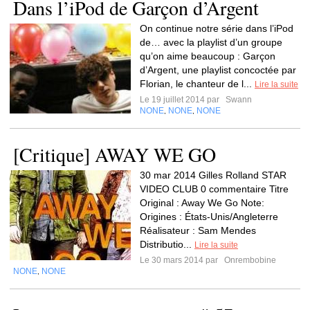
Dans l’iPod de Garçon d’Argent
On continue notre série dans l’iPod
de… avec la playlist d’un groupe
qu’on aime beaucoup : Garçon
d’Argent, une playlist concoctée par
Florian, le chanteur de l...
Lire la suite
Le 19 juillet 2014 par
Swann
NONE
NONE
NONE
,
,
[Critique] AWAY WE GO
30 mar 2014 Gilles Rolland STAR
VIDEO CLUB 0 commentaire Titre
Original : Away We Go Note:
Origines : États-Unis/Angleterre
Réalisateur : Sam Mendes
Distributio...
Lire la suite
Le 30 mars 2014 par
Onrembobine
NONE
NONE
,