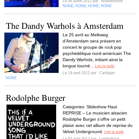
Le 06 juillet 2012 par
Notsoblonde
NONE
NONE
NONE
NONE
,
,
,
The Dandy Warhols à Amsterdam
Le 25 avril au Melkweg
d’Amsterdam sera présent en
concert le groupe de rock pop
psychédélique nord-américain The
Dandy Warhols, initiant ainsi la
longue tourné...
Lire la suite
Le 19 avril 2012 par
Cardigan
NONE
Rodolphe Burger
Categories: Slideshow Haut
REPRISE – Le musicien alsacien
Rodolphe Burger s’offre un petit
plaisir avec cet album de reprise du
Velvet Underground.
Lire la suite
Le 07 avril 2012 par
Lordsofrock