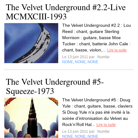
The Velvet Underground #2.2-Live
MCMXCIII-1993
The Velvet Underground #2.2 : Lou
Reed : chant, guitare Sterling
Morrison : guitare, basse Moe
Tucker : chant, batterie John Cale :
chant, basse, violon,...
Lire la suite
Le 13 juin 2011 par
Numfar
NONE
NONE
NONE
,
,
The Velvet Underground #5-
Squeeze-1973
The Velvet Underground #5 : Doug
Yule : chant, guitare, basse, claviers
Si Doug Yule n’a pas été invité à la
soirée d’intronisation du Velvet au
Rock’n’Roll Hal...
Lire la suite
Le 13 juin 2011 par
Numfar
NONE
NONE
NONE
,
,