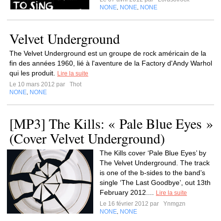
NONE
NONE
NONE
,
,
Velvet Underground
The Velvet Underground est un groupe de rock américain de la
fin des années 1960, lié à l'aventure de la Factory d'Andy Warhol
qui les produit.
Lire la suite
Le 10 mars 2012 par
Thot
NONE
NONE
,
[MP3] The Kills: « Pale Blue Eyes »
(Cover Velvet Underground)
The Kills cover ‘Pale Blue Eyes’ by
The Velvet Underground. The track
is one of the b-sides to the band’s
single ‘The Last Goodbye’, out 13th
February 2012....
Lire la suite
Le 16 février 2012 par
Ynmgzn
NONE
NONE
,