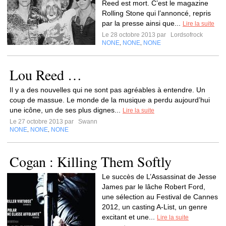
Reed est mort. C’est le magazine
Rolling Stone qui l’annoncé, repris
par la presse ainsi que...
Lire la suite
Le 28 octobre 2013 par
Lordsofrock
NONE
NONE
NONE
,
,
Lou Reed …
Il y a des nouvelles qui ne sont pas agréables à entendre. Un
coup de massue. Le monde de la musique a perdu aujourd’hui
une icône, un de ses plus dignes...
Lire la suite
Le 27 octobre 2013 par
Swann
NONE
NONE
NONE
,
,
Cogan : Killing Them Softly
Le succès de L’Assassinat de Jesse
James par le lâche Robert Ford,
une sélection au Festival de Cannes
2012, un casting A-List, un genre
excitant et une...
Lire la suite