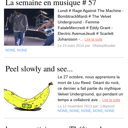
La semaine en musique # 57
Lundi # Rage Against The Machine -
BombtrackMardi # The Velvet
Underground - Femme
FataleMercredi # Eddy Grant -
Electric AvenueJeudi # Scarlett
Johansson -...
Lire la suite
Le 23 mars 2014 par
Ohplayitlouder
NONE
NONE
,
Peel slowly and see...
Le 27 octobre, nous apprenions la
mort de Lou Reed. Géant du rock,
ce dernier a fait partie du mythique
Velvet Underground, qui pendant un
temps a collaboré ave...
Lire la suite
Le 12 novembre 2013 par
Lifeproof
NONE
NONE
NONE
NONE
NONE
,
,
,
,