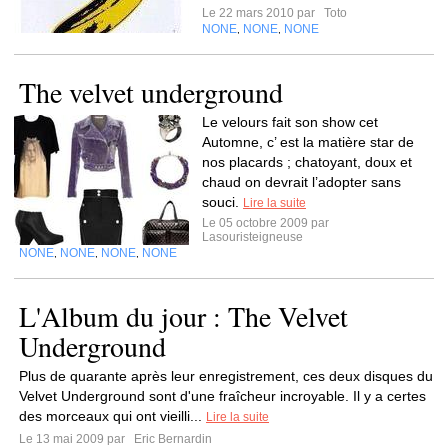
Le 22 mars 2010 par
Toto
NONE
NONE
NONE
,
,
The velvet underground
Le velours fait son show cet
Automne, c’ est la matière star de
nos placards ; chatoyant, doux et
chaud on devrait l’adopter sans
souci.
Lire la suite
Le 05 octobre 2009 par
Lasouristeigneuse
NONE
NONE
NONE
NONE
,
,
,
L'Album du jour : The Velvet
Underground
Plus de quarante après leur enregistrement, ces deux disques du
Velvet Underground sont d'une fraîcheur incroyable. Il y a certes
des morceaux qui ont vieilli...
Lire la suite
Le 13 mai 2009 par
Eric Bernardin