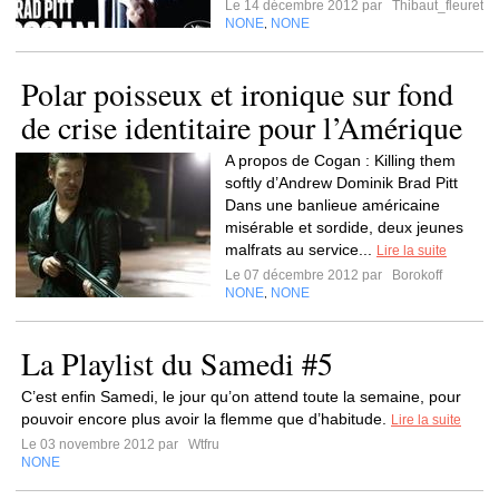
Le 14 décembre 2012 par
Thibaut_fleuret
NONE
NONE
,
Polar poisseux et ironique sur fond
de crise identitaire pour l’Amérique
A propos de Cogan : Killing them
softly d’Andrew Dominik Brad Pitt
Dans une banlieue américaine
misérable et sordide, deux jeunes
malfrats au service...
Lire la suite
Le 07 décembre 2012 par
Borokoff
NONE
NONE
,
La Playlist du Samedi #5
C’est enfin Samedi, le jour qu’on attend toute la semaine, pour
pouvoir encore plus avoir la flemme que d’habitude.
Lire la suite
Le 03 novembre 2012 par
Wtfru
NONE