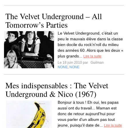
The Velvet Underground – All
Tomorrow’s Parties
Le Velvet Underground, c’était un
peu le mauvais élève dans la classe
bien docile du rock’n'roll du milieu
des années 60. Alors que les deux «
plus grands...
Lire la suite
Le 18 juin 2010 par
Guilman
NONE
NONE
,
Mes indispensables : The Velvet
Underground & Nico (1967)
Bonjour à tous ! Eh oui, les papas
aussi ont du travail... Maman est
donc de retour aujourd'hui pour
vous parler d'un album pas tout
jeune, puisqu'il date de...
Lire la suite