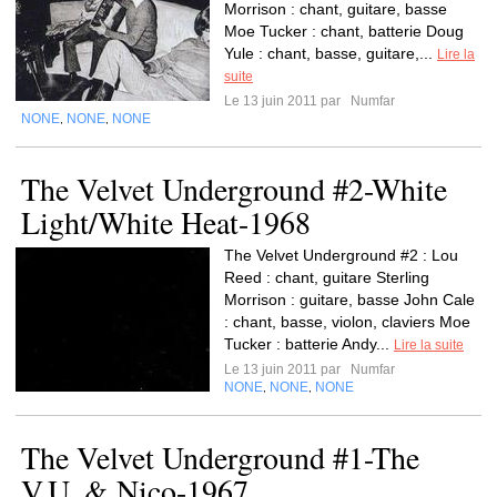
Morrison : chant, guitare, basse
Moe Tucker : chant, batterie Doug
Yule : chant, basse, guitare,...
Lire la
suite
Le 13 juin 2011 par
Numfar
NONE
NONE
NONE
,
,
The Velvet Underground #2-White
Light/White Heat-1968
The Velvet Underground #2 : Lou
Reed : chant, guitare Sterling
Morrison : guitare, basse John Cale
: chant, basse, violon, claviers Moe
Tucker : batterie Andy...
Lire la suite
Le 13 juin 2011 par
Numfar
NONE
NONE
NONE
,
,
The Velvet Underground #1-The
V.U. & Nico-1967