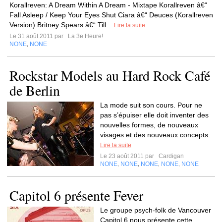
Korallreven: A Dream Within A Dream - Mixtape Korallreven â€“
Fall Asleep / Keep Your Eyes Shut Ciara â€“ Deuces (Korallreven
Version) Britney Spears â€“ Till...
Lire la suite
Le 31 août 2011 par
La 3e Heure!
NONE
NONE
,
Rockstar Models au Hard Rock Café
de Berlin
La mode suit son cours. Pour ne
pas s’épuiser elle doit inventer des
nouvelles formes, de nouveaux
visages et des nouveaux concepts.
Lire la suite
Le 23 août 2011 par
Cardigan
NONE
NONE
NONE
NONE
NONE
,
,
,
,
Capitol 6 présente Fever
Le groupe psych-folk de Vancouver
Capitol 6 nous présente cette