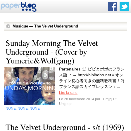
Musique — The Velvet Underground
Sunday Morning The Velvet
Underground - (Cover by
Yumeric&Wolfgang)
Partenaires :1) ビビとボボのフラン
ス語 ：→ http://bibibobo.net＝オン
ライン初心者向きの無料教科書！2)
フランス語スカイプレッスン：→...
Lire la suite
Le 28 novembre 2014 par
Umjpj Et
Umjpop
NONE
NONE
NONE
,
,
The Velvet Underground - s/t (1969)