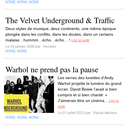
NONE
NONE
NONE
,
,
The Velvet Underground & Traffic
Deux styles de musique, deux continents, une même époque
plongée dans les conflits, dans les doutes, dans un certains
malaise…hummm…écho…écho… !
Lire la suite
Le 24 janvier 2009 par
Hocvolo
NONE
NONE
,
Warhol ne prend pas la pause
Les verres des lunettes d’Andy
Warhol projette la lumière du grand
écran. David Bowie l’avait si bien
compris et si bien chanté: «
J’aimerais être un cinéma...
Lire la
suite
Le 07 juillet 2015 par
Pascal Iakovou
NONE
NONE
NONE
,
,