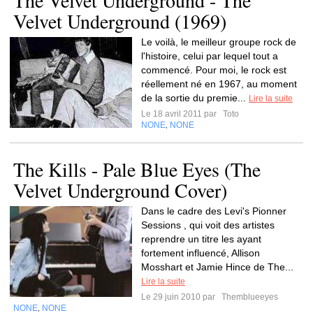
The Velvet Underground - The
Velvet Underground (1969)
Le voilà, le meilleur groupe rock de
l'histoire, celui par lequel tout a
commencé. Pour moi, le rock est
réellement né en 1967, au moment
de la sortie du premie...
Lire la suite
Le 18 avril 2011 par
Toto
NONE
NONE
,
The Kills - Pale Blue Eyes (The
Velvet Underground Cover)
Dans le cadre des Levi's Pionner
Sessions , qui voit des artistes
reprendre un titre les ayant
fortement influencé, Allison
Mosshart et Jamie Hince de The...
Lire la suite
Le 29 juin 2010 par
Themblueeyes
NONE
NONE
,