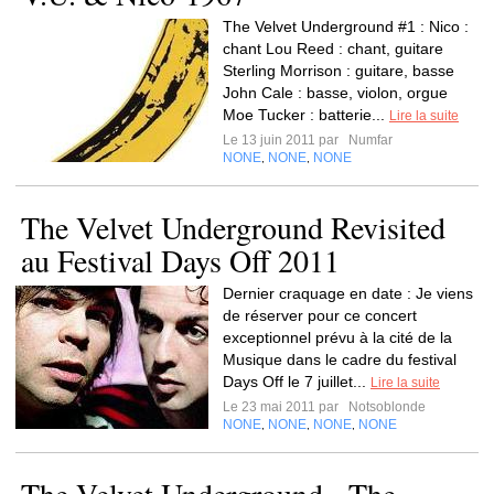
The Velvet Underground #1 : Nico :
chant Lou Reed : chant, guitare
Sterling Morrison : guitare, basse
John Cale : basse, violon, orgue
Moe Tucker : batterie...
Lire la suite
Le 13 juin 2011 par
Numfar
NONE
NONE
NONE
,
,
The Velvet Underground Revisited
au Festival Days Off 2011
Dernier craquage en date : Je viens
de réserver pour ce concert
exceptionnel prévu à la cité de la
Musique dans le cadre du festival
Days Off le 7 juillet...
Lire la suite
Le 23 mai 2011 par
Notsoblonde
NONE
NONE
NONE
NONE
,
,
,