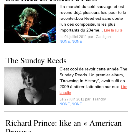
Il a marché du coté sauvage et est
revenu déjà plusieurs fois pour te le
raconter.Lou Reed est sans doute
l’un des compositeurs les plus
importants du 20ème...
Lire la suite
Le 04 juillet 2011 par
Cardigan
NONE
NONE
,
The Sunday Reeds
C'est cool de revoir cette année The
Sunday Reeds. Un premier album,
"Drowning In History", avait suffi en
2009 à attirer l'attention sur eux.
Lire
la suite
Le 27 juin 2011 par
Francky
NONE
NONE
,
Richard Prince: like an « American
Prayer »