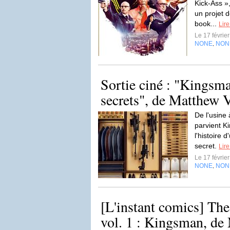
Kick-Ass »
un projet 
book...
Lire
Le 17 févrie
NONE
NON
,
Sortie ciné : "Kingsma
secrets", de Matthew 
De l'usine
parvient K
l'histoire 
secret.
Lire
Le 17 févrie
NONE
NON
,
[L'instant comics] The
vol. 1 : Kingsman, de