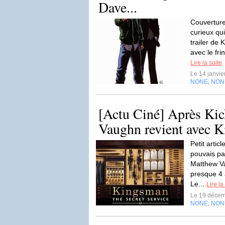
Dave...
Couverture
curieux qu
trailer de
avec le fri
Lire la suite
Le 14 janvi
NONE
NON
,
[Actu Ciné] Après Ki
Vaughn revient avec 
Petit artic
pouvais pa
Matthew Va
presque 4 
Le...
Lire la
Le 19 déce
NONE
NON
,