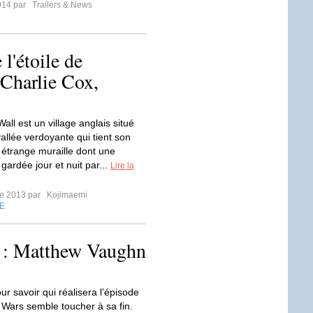
014 par
Trailers & News
 l'étoile de
Charlie Cox,
 Wall est un village anglais situé
allée verdoyante qui tient son
étrange muraille dont une
gardée jour et nuit par...
Lire la
re 2013 par
Kojimaemi
E
I : Matthew Vaughn
r savoir qui réalisera l’épisode
r Wars semble toucher à sa fin.