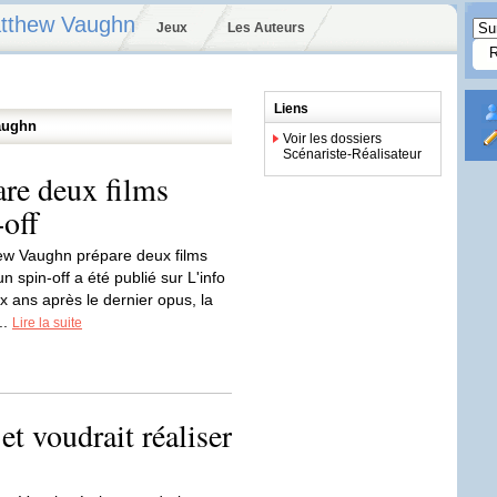
atthew Vaughn
Jeux
Les Auteurs
Liens
aughn
Voir les dossiers
Scénariste-Réalisateur
re deux films
-off
hew Vaughn prépare deux films
n spin-off a été publié sur L'info
x ans après le dernier opus, la
..
Lire la suite
t voudrait réaliser