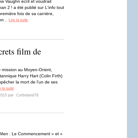
ew Vaughn écrit et voudrait
an 2 ! a été publié sur L'info tout
première fois de sa carrière,
n...
Lire la suite
rets film de
 mission au Moyen-Orient,
itannique Harry Hart (Colin Firth)
pêcher la mort de l'un de ses
e la suite
2015 par
Corboland78
-Men : Le Commencement » et «