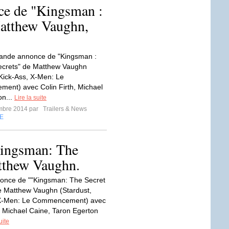
ce de "Kingsman :
Matthew Vaughn,
bande annonce de "Kingsman :
ecrets" de Matthew Vaughn
 Kick-Ass, X-Men: Le
ent) avec Colin Firth, Michael
on...
Lire la suite
mbre 2014 par
Trailers & News
E
Kingsman: The
tthew Vaughn.
once de ""Kingsman: The Secret
e Matthew Vaughn (Stardust,
 X-Men: Le Commencement) avec
h, Michael Caine, Taron Egerton
uite