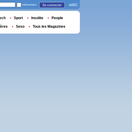
mémorisez
oublié?
Se connecter
ech
Sport
Insolite
People
ières
Sexo
Tous les Magazines