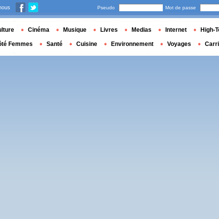
nous
Pseudo
Mot de passe
lture
Cinéma
Musique
Livres
Medias
Internet
High-T
ôté Femmes
Santé
Cuisine
Environnement
Voyages
Carr