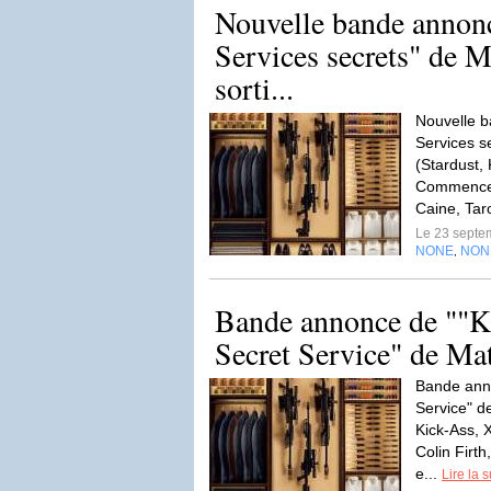
Nouvelle bande annon
Services secrets" de 
sorti...
Nouvelle 
Services s
(Stardust,
Commencem
Caine, Tar
Le 23 septe
NONE
NON
,
Bande annonce de ""
Secret Service" de Ma
Bande ann
Service" d
Kick-Ass,
Colin Firt
e...
Lire la s