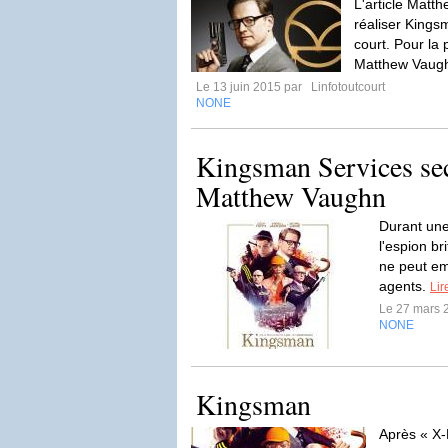
L'article Matth
réaliser Kingsm
court. Pour la 
Matthew Vaugh
Le 13 juin 2015 par
Linfotoutcourt
NONE
Kingsman Services sec
Matthew Vaughn
Durant une
l'espion br
ne peut em
agents.
Lir
Le 27 mars 
NONE
Kingsman
Après « X