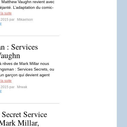
, Matthew Vaughn revient avec
déjanté. L’adaptation du comic-
 la suite
r 2015 par
Mikaelson
E
n : Services
Vaughn
 à rêves de Mark Millar nous
ingsman : Services Secrets, ou
d'un garçon qui devient agent
 la suite
r 2015 par
Mrwak
E
 Secret Service
 Mark Millar,