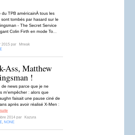
 du TPB américainÀ tous les
i sont tombés par hasard sur le
 Kingsman - The Secret Service
ngant Colin Firth en mode To...
er 2015 par
Mrwak
E
ck-Ass, Matthew
Kingsman !
le de news parce que je ne
s m'empêcher : alors que
ughn faisait une pause ciné de
ans après avoir réalisé X-Men :
 suite
mbre 2014 par
Kazura
E
NONE
,