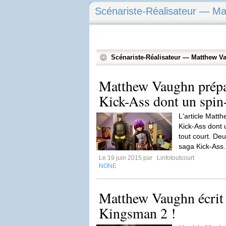
Scénariste-Réalisateur — M
Scénariste-Réalisateur — Matthew V
Matthew Vaughn prépa
Kick-Ass dont un spin
L'article Matt
Kick-Ass dont u
tout court. Deu
saga Kick-Ass.
Le 19 juin 2015 par
Linfotoutcourt
NONE
Matthew Vaughn écrit e
Kingsman 2 !