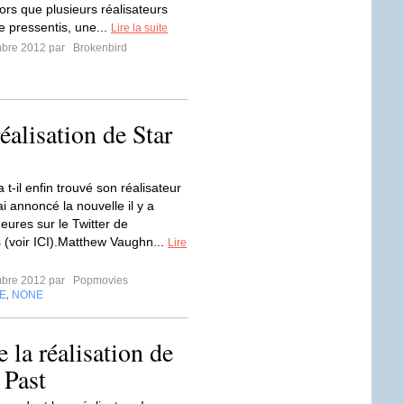
lors que plusieurs réalisateurs
e pressentis, une...
Lire la suite
mbre 2012 par
Brokenbird
alisation de Star
 t-il enfin trouvé son réalisateur
i annoncé la nouvelle il y a
eures sur le Twitter de
(voir ICI).Matthew Vaughn...
Lire
mbre 2012 par
Popmovies
E
NONE
,
la réalisation de
 Past