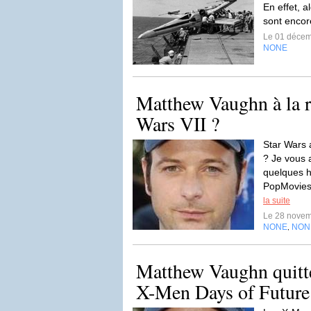
En effet, a
sont encor
Le 01 déce
NONE
Matthew Vaughn à la ré
Wars VII ?
Star Wars a
? Je vous a
quelques h
PopMovies 
la suite
Le 28 nove
NONE
NON
,
Matthew Vaughn quitte 
X-Men Days of Future