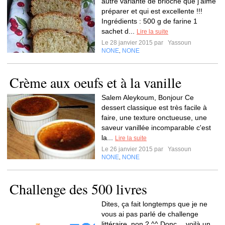
autre variante de brioche que j'aime
préparer et qui est excellente !!!
Ingrédients : 500 g de farine 1
sachet d...
Lire la suite
Le 28 janvier 2015 par
Yassoun
NONE
NONE
,
Crème aux oeufs et à la vanille
Salem Aleykoum, Bonjour Ce
dessert classique est très facile à
faire, une texture onctueuse, une
saveur vanillée incomparable c'est
la...
Lire la suite
Le 26 janvier 2015 par
Yassoun
NONE
NONE
,
Challenge des 500 livres
Dites, ça fait longtemps que je ne
vous ai pas parlé de challenge
littéraire, non ? ^^ Donc… voilà un