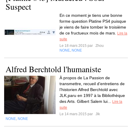
Suspect
En ce moment je tiens une bonne
forme question Platine PS4 puisque
je viens de faire tomber le troisième
de ce fructueux mois de mars.
Lire la
suite
Le 18 mars 2015 par
Zhou
NONE
NONE
,
Alfred Berchtold l'humaniste
À propos de La Passion de
transmettre, recueil d’entretiens de
l’historien Alfred Berchtold avec
JLK,paru en 1997 à la Bibliothèque
des Arts. Gilbert Salem lui...
Lire la
suite
Le 14 mars 2015 par
Jlk
NONE
NONE
,