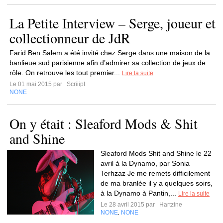
La Petite Interview – Serge, joueur et
collectionneur de JdR
Farid Ben Salem a été invité chez Serge dans une maison de la
banlieue sud parisienne afin d’admirer sa collection de jeux de
rôle. On retrouve les tout premier...
Lire la suite
Le 01 mai 2015 par
Scriiipt
NONE
On y était : Sleaford Mods & Shit
and Shine
Sleaford Mods Shit and Shine le 22
avril à la Dynamo, par Sonia
Terhzaz Je me remets difficilement
de ma branlée il y a quelques soirs,
à la Dynamo à Pantin,...
Lire la suite
Le 28 avril 2015 par
Hartzine
NONE
NONE
,