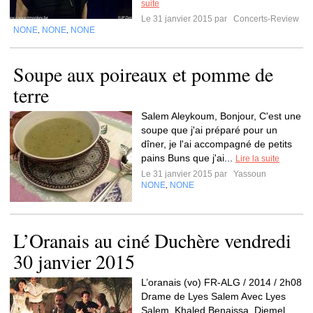
suite
Le 31 janvier 2015 par
Concerts-Review
NONE
NONE
NONE
,
,
Soupe aux poireaux et pomme de
terre
Salem Aleykoum, Bonjour, C'est une
soupe que j'ai préparé pour un
dîner, je l'ai accompagné de petits
pains Buns que j'ai...
Lire la suite
Le 31 janvier 2015 par
Yassoun
NONE
NONE
,
L’Oranais au ciné Duchère vendredi
30 janvier 2015
L’oranais (vo) FR-ALG / 2014 / 2h08
Drame de Lyes Salem Avec Lyes
Salem, Khaled Benaissa, Djemel