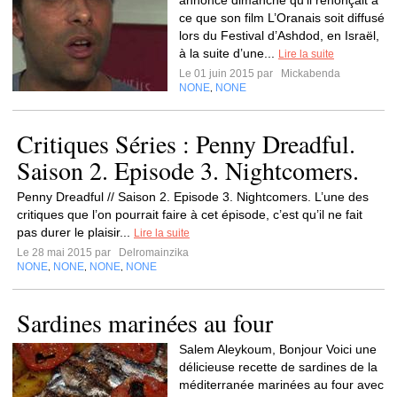
annoncé dimanche qu’il renonçait à
ce que son film L’Oranais soit diffusé
lors du Festival d’Ashdod, en Israël,
à la suite d’une...
Lire la suite
Le 01 juin 2015 par
Mickabenda
NONE
NONE
,
Critiques Séries : Penny Dreadful.
Saison 2. Episode 3. Nightcomers.
Penny Dreadful // Saison 2. Episode 3. Nightcomers. L’une des
critiques que l’on pourrait faire à cet épisode, c’est qu’il ne fait
pas durer le plaisir...
Lire la suite
Le 28 mai 2015 par
Delromainzika
NONE
NONE
NONE
NONE
,
,
,
Sardines marinées au four
Salem Aleykoum, Bonjour Voici une
délicieuse recette de sardines de la
méditerranée marinées au four avec