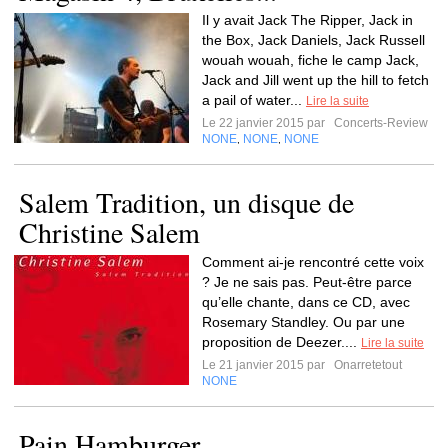
Il y avait Jack The Ripper, Jack in
the Box, Jack Daniels, Jack Russell
wouah wouah, fiche le camp Jack,
Jack and Jill went up the hill to fetch
a pail of water...
Lire la suite
Le 22 janvier 2015 par
Concerts-Review
NONE
NONE
NONE
,
,
Salem Tradition, un disque de
Christine Salem
Comment ai-je rencontré cette voix
? Je ne sais pas. Peut-être parce
qu’elle chante, dans ce CD, avec
Rosemary Standley. Ou par une
proposition de Deezer....
Lire la suite
Le 21 janvier 2015 par
Onarretetout
NONE
Pain Hamburger