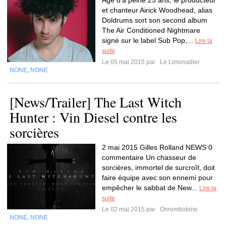
Âgé d’à peine 25 ans, le producteur
et chanteur Airick Woodhead, alias
Doldrums sort son second album
The Air Conditioned Nightmare
signé sur le label Sub Pop,...
Lire la
suite
Le 05 mai 2015 par
Le Limonadier
NONE
NONE
,
[News/Trailer] The Last Witch
Hunter : Vin Diesel contre les
sorcières
2 mai 2015 Gilles Rolland NEWS 0
commentaire Un chasseur de
sorcières, immortel de surcroît, doit
faire équipe avec son ennemi pour
empêcher le sabbat de New...
Lire la
suite
Le 02 mai 2015 par
Onrembobine
NONE
NONE
,