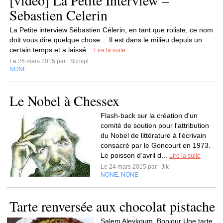
[vidéo] La Petite Interview –
Sebastien Celerin
La Petite interview Sébastien Célerin, en tant que roliste, ce nom
doit vous dire quelque chose… Il est dans le milieu depuis un
certain temps et a laissé...
Lire la suite
Le 26 mars 2015 par
Scriiipt
NONE
Le Nobel à Chessex
Flash-back sur la création d'un
comité de soutien pour l'attribution
du Nobel de littérature à l'écrivain
consacré par le Goncourt en 1973.
Le poisson d’avril d...
Lire la suite
Le 24 mars 2015 par
Jlk
NONE
NONE
,
Tarte renversée aux chocolat pistache
Salem Aleykoum, Bonjour Une tarte