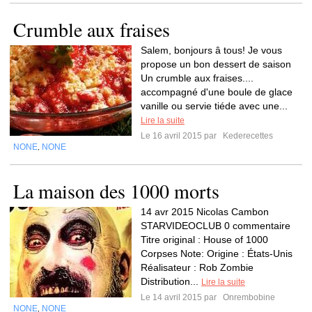
Crumble aux fraises
Salem, bonjours â tous! Je vous
propose un bon dessert de saison
Un crumble aux fraises....
accompagné d'une boule de glace
vanille ou servie tiéde avec une...
Lire la suite
Le 16 avril 2015 par
Kederecettes
NONE
NONE
,
La maison des 1000 morts
14 avr 2015 Nicolas Cambon
STARVIDEOCLUB 0 commentaire
Titre original : House of 1000
Corpses Note: Origine : États-Unis
Réalisateur : Rob Zombie
Distribution...
Lire la suite
Le 14 avril 2015 par
Onrembobine
NONE
NONE
,