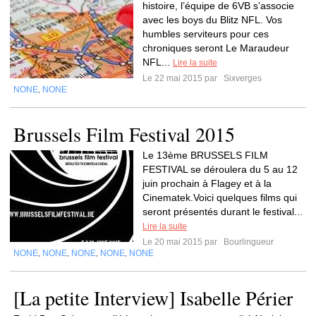
histoire, l’équipe de 6VB s’associe
avec les boys du Blitz NFL. Vos
humbles serviteurs pour ces
chroniques seront Le Maraudeur
NFL...
Lire la suite
Le 22 mai 2015 par
Sixverges
NONE
NONE
,
Brussels Film Festival 2015
Le 13ème BRUSSELS FILM
FESTIVAL se déroulera du 5 au 12
juin prochain à Flagey et à la
Cinematek.Voici quelques films qui
seront présentés durant le festival...
Lire la suite
Le 20 mai 2015 par
Bourlingueur
NONE
NONE
NONE
NONE
NONE
,
,
,
,
[La petite Interview] Isabelle Périer