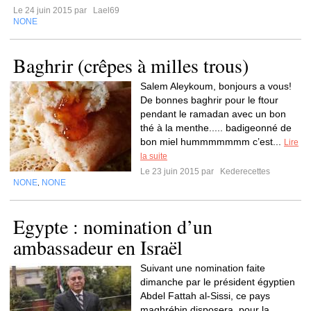
Le 24 juin 2015 par
Lael69
NONE
Baghrir (crêpes à milles trous)
Salem Aleykoum, bonjours a vous!
De bonnes baghrir pour le ftour
pendant le ramadan avec un bon
thé à la menthe..... badigeonné de
bon miel hummmmmmm c’est...
Lire
la suite
Le 23 juin 2015 par
Kederecettes
NONE
NONE
,
Egypte : nomination d’un
ambassadeur en Israël
Suivant une nomination faite
dimanche par le président égyptien
Abdel Fattah al-Sissi, ce pays
maghrébin disposera, pour la