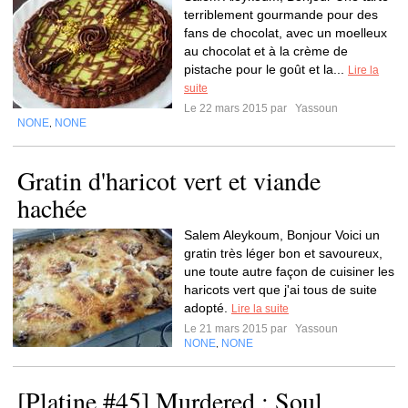
terriblement gourmande pour des
fans de chocolat, avec un moelleux
au chocolat et à la crème de
pistache pour le goût et la...
Lire la
suite
Le 22 mars 2015 par
Yassoun
NONE
NONE
,
Gratin d'haricot vert et viande
hachée
Salem Aleykoum, Bonjour Voici un
gratin très léger bon et savoureux,
une toute autre façon de cuisiner les
haricots vert que j'ai tous de suite
adopté.
Lire la suite
Le 21 mars 2015 par
Yassoun
NONE
NONE
,
[Platine #45] Murdered : Soul