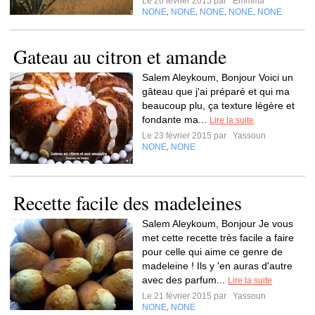
Le 26 février 2015 par
Emmma
NONE
NONE
NONE
NONE
NONE
,
,
,
,
Gateau au citron et amande
Salem Aleykoum, Bonjour Voici un
gâteau que j'ai préparé et qui ma
beaucoup plu, ça texture légère et
fondante ma...
Lire la suite
Le 23 février 2015 par
Yassoun
NONE
NONE
,
Recette facile des madeleines
Salem Aleykoum, Bonjour Je vous
met cette recette très facile a faire
pour celle qui aime ce genre de
madeleine ! Ils y 'en auras d'autre
avec des parfum...
Lire la suite
Le 21 février 2015 par
Yassoun
NONE
NONE
,